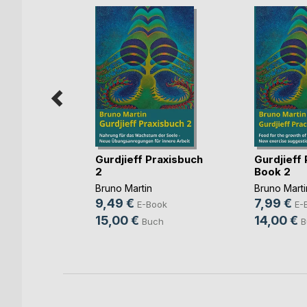
uendes
Gurdjieff Praxisbuch
Gurdjieff 
smanagement
2
Book 2
ückert
Bruno Martin
Bruno Marti
9,49 €
7,99 €
ok
E-Book
E-
15,00 €
14,00 €
ch
Buch
B