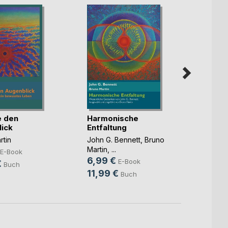
e den
Harmonische
Auf e
ick
Entfaltung
Raums
Gurdj
rtin
John G. Bennett
,
Bruno
Bruno 
Martin
, ...
14,9
E-Book
6,99 €
E-Book
€
19,9
Buch
11,99 €
Buch