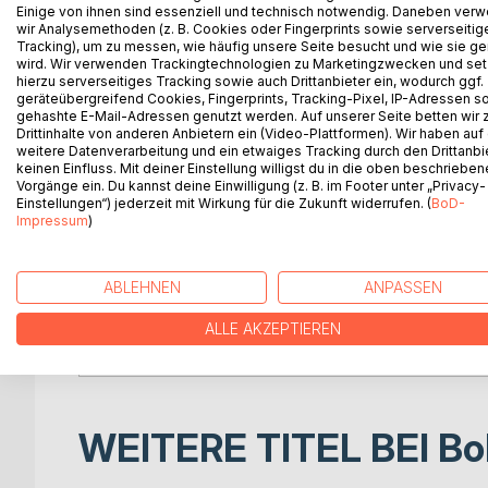
Einige von ihnen sind essenziell und technisch notwendig. Daneben ver
The foolish think he has taken leave of his senses
wir Analysemethoden (z. B. Cookies oder Fingerprints sowie serverseitig
The famous “life teacher” and philosopher G. I. Gu
Tracking), um zu messen, wie häufig unsere Seite besucht und wie sie ge
wird. Wir verwenden Trackingtechnologien zu Marketingzwecken und se
years during daily ritual meals. In this book this sp
hierzu serverseitiges Tracking sowie auch Drittanbieter ein, wodurch ggf.
contemporary way.
geräteübergreifend Cookies, Fingerprints, Tracking-Pixel, IP-Adressen s
gehashte E-Mail-Adressen genutzt werden. Auf unserer Seite betten wir
Drittinhalte von anderen Anbietern ein (Video-Plattformen). Wir haben auf
The “Science of Idiotism” puts out a challenge for
weitere Datenverarbeitung und ein etwaiges Tracking durch den Drittanbi
for those who want to become an Idiot in the origin
keinen Einfluss. Mit deiner Einstellung willigst du in die oben beschriebe
Vorgänge ein. Du kannst deine Einwilligung (z. B. im Footer unter „Privacy-
Einstellungen“) jederzeit mit Wirkung für die Zukunft widerrufen. (
BoD-
Bruno Martin found a key for interpreting the metap
Impressum
)
the old Tarot of Marseilles and compares both tea
illustrating the meanings.
ABLEHNEN
ANPASSEN
Written in an inspiring and entertaining way the boo
instructions for conducting a ritual meal with the t
ALLE AKZEPTIEREN
essence of the participants.
WEITERE TITEL BEI
Bo