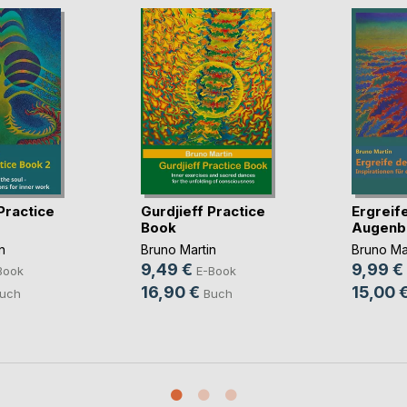
Practice
Gurdjieff Practice
Ergreif
Book
Augenbl
n
Bruno Martin
Bruno Ma
9,49 €
9,99 €
Book
E-Book
16,90 €
15,00 
uch
Buch