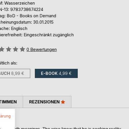
: Wasserzeichen
N-13: 9783738674224
lag: BoD - Books on Demand
cheinungsdatum: 30.01.2015
ache: Englisch
ierefreiheit: Eingeschränkt zugänglich
ertung::
0
Bewertungen
ltlich als:
BUCH
8,99 €
E-BOOK
4,99 €
TIMMEN
REZENSIONEN
lärung
.
ot in both meanings. The wise know that he is seeking reality.