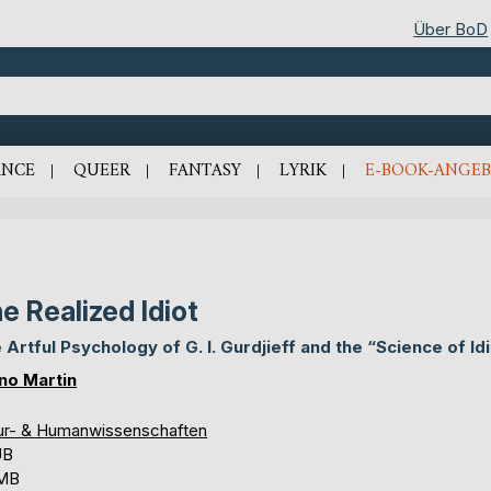
Über BoD
NCE
QUEER
FANTASY
LYRIK
E-BOOK-ANGEB
e Realized Idiot
 Artful Psychology of G. I. Gurdjieff and the “Science of Id
no Martin
ur- & Humanwissenschaften
UB
 MB