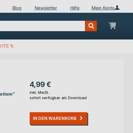
Blog
Newsletter
Hilfe
Mein Konto
Mein Wa
OTE %
4,99 €
inkl. MwSt.
iotism”
sofort verfügbar als Download
IN DEN WARENKORB