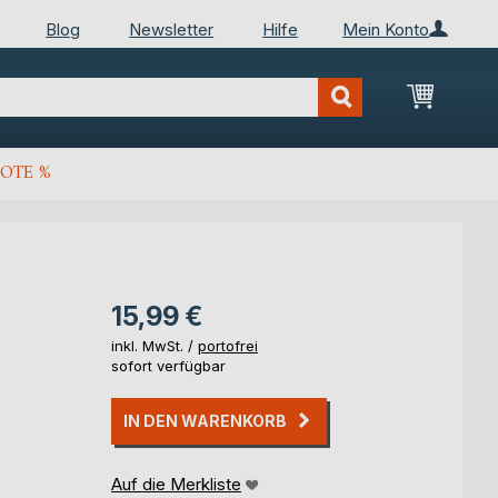
Blog
Newsletter
Hilfe
Mein Konto
Mein Wa
OTE %
15,99 €
inkl. MwSt. /
portofrei
sofort verfügbar
IN DEN WARENKORB
Auf die Merkliste