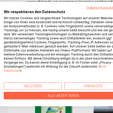
years of hands-on experience keeping and breedi
Naked mole rats are among the most fascinating a
Datenschutzerk
Wir respektieren den Datenschutz
long-serving keeper at Dresden Zoo, offers a rare 
- from establishing a stable group and nutrition, t
Wir nutzen Cookies und vergleichbare Technologien auf unserer Website
Einige von ihnen sind essenziell und technisch notwendig. Daneben ver
daily secrets that only years of close observation 
wir Analysemethoden (z. B. Cookies oder Fingerprints sowie serverseitig
This book is not a scientific textbook - it is the p
Tracking), um zu messen, wie häufig unsere Seite besucht und wie sie ge
researchers and all those who want to understand w
wird. Wir verwenden Trackingtechnologien zu Marketingzwecken und se
hierzu serverseitiges Tracking sowie auch Drittanbieter ein, wodurch ggf.
naked creatures.
geräteübergreifend Cookies, Fingerprints, Tracking-Pixel, IP-Adressen s
With numerous photographs from everyday zoo lif
gehashte E-Mail-Adressen genutzt werden. Auf unserer Seite betten wir
both successes and setbacks, this work is an inv
Drittinhalte von anderen Anbietern ein (Video-Plattformen). Wir haben auf
mole rats.
weitere Datenverarbeitung und ein etwaiges Tracking durch den Drittanbi
keinen Einfluss. Mit deiner Einstellung willigst du in die oben beschriebe
Vorgänge ein. Du kannst deine Einwilligung (z. B. im Footer unter „Privacy-
Einstellungen“) jederzeit mit Wirkung für die Zukunft widerrufen. (
BoD-
Impressum
)
WEITERE TITEL BEI
Bo
ABLEHNEN
ANPASSEN
ALLE AKZEPTIEREN