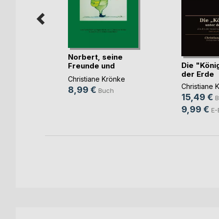
Norbert, seine
Die "Köni
Freunde und
der Erde
Weihnachten
nkel
Christiane Krönke
Christiane 
8,99 €
Buch
15,49 €
B
h
9,99 €
E-