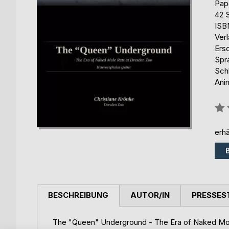
Pap
42 
ISB
Ver
Ers
Spr
Sch
Ani
Bew
0%
erhä
BESCHREIBUNG
AUTOR/IN
PRESSES
The "Queen" Underground - The Era of Naked Mol