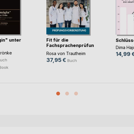
gin" unter
Fit für die
Schlüss
Fachsprachenprüfung
Dima Haj
Me(...)
Krönke
Rosa von Trautheim
14,99 
37,95 €
uch
Buch
Book