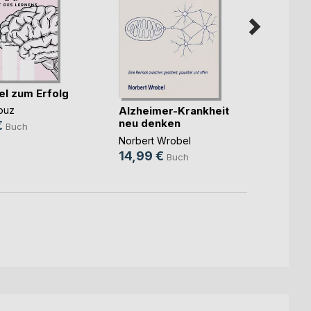
el zum Erfolg
Der N
Alzheimer-Krankheit
ouz
Andrea
neu denken
€
14,9
Buch
Norbert Wrobel
14,99 €
Buch