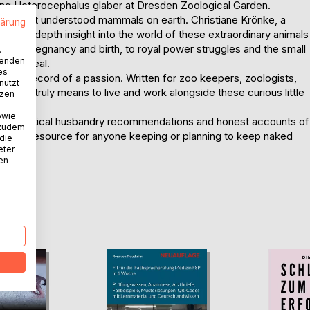
ng Heterocephalus glaber at Dresden Zoological Garden.
nd least understood mammals on earth. Christiane Krönke, a
lärung
and in-depth insight into the world of these extraordinary animals
hrough pregnancy and birth, to royal power struggles and the small
.
wenden
can reveal.
es
ersonal record of a passion. Written for zoo keepers, zoologists,
nutzt
hat it truly means to live and work alongside these curious little
tzen
owie
e, practical husbandry recommendations and honest accounts of
 zudem
aluable resource for anyone keeping or planning to keep naked
 die
eter
nen
D