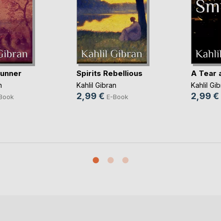
runner
Spirits Rebellious
A Tear 
n
Kahlil Gibran
Kahlil Gi
2,99 €
2,99 €
Book
E-Book