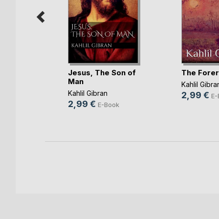
mnan dem
I(...)
Jesus, The Son of
The Fore
Man
ke
Kahlil Gibra
ok
Kahlil Gibran
2,99 €
E-
2,99 €
E-Book
h