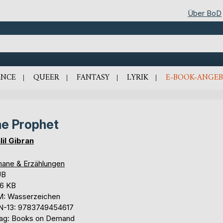
Über BoD
NCE
QUEER
FANTASY
LYRIK
E-BOOK-ANGEB
e Prophet
lil Gibran
ane & Erzählungen
UB
,6 KB
: Wasserzeichen
N-13: 9783749454617
lag: Books on Demand