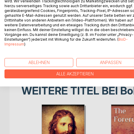
wird. Wir verwenden Trackingtechnologien zu Marketingzwecken und se
And in the twelfth year, on the seventh day of Ieloo
hierzu serverseitiges Tracking sowie auch Drittanbieter ein, wodurch ggf.
geräteübergreifend Cookies, Fingerprints, Tracking-Pixel, IP-Adressen s
and looked seaward; and he beheld his ship coming
gehashte E-Mail-Adressen genutzt werden. Auf unserer Seite betten wir
Then the gates of his heart were flung open, and h
Drittinhalte von anderen Anbietern ein (Video-Plattformen). Wir haben auf
the silences of his soul.
weitere Datenverarbeitung und ein etwaiges Tracking durch den Drittanbi
keinen Einfluss. Mit deiner Einstellung willigst du in die oben beschriebe
BUT as he descended the hill, a sadness came upon
Vorgänge ein. Du kannst deine Einwilligung (z. B. im Footer unter „Privacy-
How shall I go in peace and without sorrow? Nay, not
Einstellungen“) jederzeit mit Wirkung für die Zukunft widerrufen. (
BoD-
Long were the days of pain I have spent within its
Impressum
)
from his pain and his aloneness without regret?
Too many fragments of the spirit have I scattered 
walk naked among these hills, and I cannot withd
ABLEHNEN
ANPASSEN
ALLE AKZEPTIEREN
WEITERE TITEL BEI
Bo