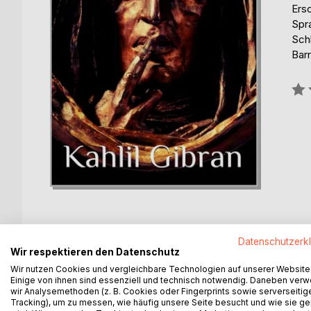
Ers
Spr
Schl
Barr
Bew
0%
Datenschutzerk
Wir respektieren den Datenschutz
BESCHREIBUNG
AUTOR/IN
PRESSES
Wir nutzen Cookies und vergleichbare Technologien auf unserer Website
Einige von ihnen sind essenziell und technisch notwendig. Daneben ver
wir Analysemethoden (z. B. Cookies oder Fingerprints sowie serverseitig
ALMUSTAFA, the chosen and the beloved, who was 
Tracking), um zu messen, wie häufig unsere Seite besucht und wie sie ge
Orphalese for his ship that was to return and bear h