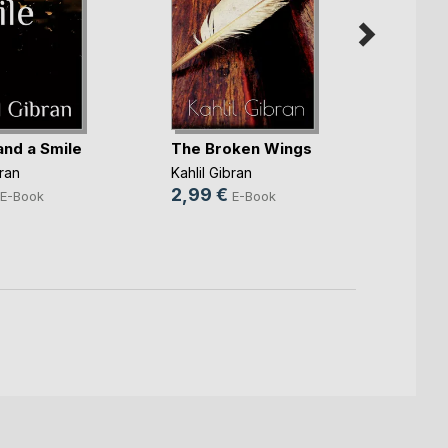
Face-
and a Smile
The Broken Wings
Sina L
bran
Kahlil Gibran
5,99
2,99 €
E-Book
E-Book
15,9