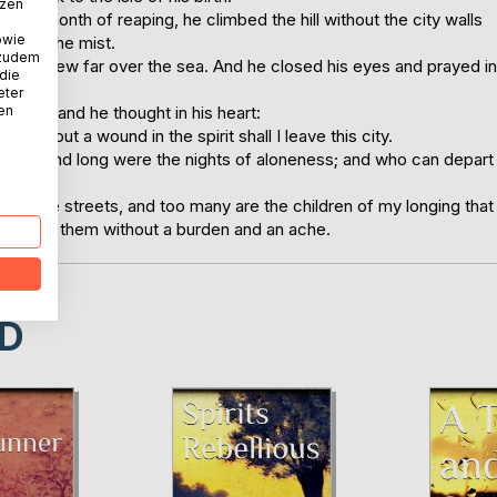
tzen
l, the month of reaping, he climbed the hill without the city walls
owie
 with the mist.
 zudem
is joy flew far over the sea. And he closed his eyes and prayed in
 die
eter
nen
 him, and he thought in his heart:
 without a wound in the spirit shall I leave this city.
 walls, and long were the nights of aloneness; and who can depart
in these streets, and too many are the children of my longing that
raw from them without a burden and an ache.
D