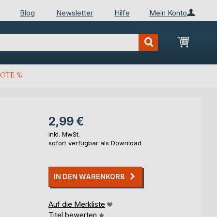
Blog
Newsletter
Hilfe
Mein Konto
Mein Wa
OTE %
2,99 €
inkl. MwSt.
sofort verfügbar als Download
IN DEN WARENKORB
Auf die Merkliste
Titel bewerten