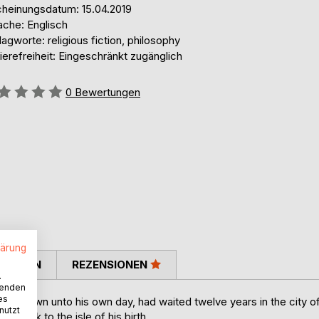
cheinungsdatum: 15.04.2019
ache: Englisch
agworte: religious fiction, philosophy
ierefreiheit: Eingeschränkt zugänglich
ertung::
0
Bewertungen
lärung
TIMMEN
REZENSIONEN
.
wenden
es
a dawn unto his own day, had waited twelve years in the city o
nutzt
im back to the isle of his birth.