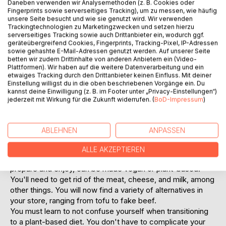
Daneben verwenden wir Analysemethoden (z. B. Cookies oder
you excited about going plant-based if you understand why
Fingerprints sowie serverseitiges Tracking), um zu messen, wie häufig
unsere Seite besucht und wie sie genutzt wird. Wir verwenden
you are doing so.
Trackingtechnologien zu Marketingzwecken und setzen hierzu
serverseitiges Tracking sowie auch Drittanbieter ein, wodurch ggf.
This book covers
geräteübergreifend Cookies, Fingerprints, Tracking-Pixel, IP-Adressen
sowie gehashte E-Mail-Adressen genutzt werden. Auf unserer Seite
betten wir zudem Drittinhalte von anderen Anbietern ein (Video-
Breakfast recipes
Plattformen). Wir haben auf die weitere Datenverarbeitung und ein
Lunch recipes
etwaiges Tracking durch den Drittanbieter keinen Einfluss. Mit deiner
Dinner recipes
Einstellung willigst du in die oben beschriebenen Vorgänge ein. Du
kannst deine Einwilligung (z. B. im Footer unter „Privacy-Einstellungen“)
Snacks recipes
jederzeit mit Wirkung für die Zukunft widerrufen. (
BoD-Impressum
)
Dessert recipes
And much more
ABLEHNEN
ANPASSEN
Look for basic recipe ideas and give them a shot. Many of
the required ingredients are likely to be included in your
ALLE AKZEPTIEREN
pantry. Any of your favorite dishes, which you already
prepare and enjoy, can be made vegan or plant-based.
You'll need to get rid of the meat, cheese, and milk, among
other things. You will now find a variety of alternatives in
your store, ranging from tofu to fake beef.
You must learn to not confuse yourself when transitioning
to a plant-based diet. You don't have to complicate your