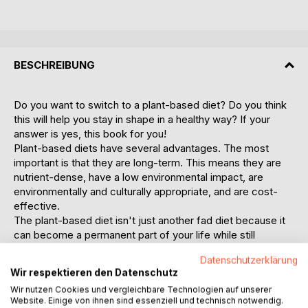
BESCHREIBUNG
Do you want to switch to a plant-based diet? Do you think
this will help you stay in shape in a healthy way? If your
answer is yes, this book for you!
Plant-based diets have several advantages. The most
important is that they are long-term. This means they are
nutrient-dense, have a low environmental impact, are
environmentally and culturally appropriate, and are cost-
effective.
The plant-based diet isn't just another fad diet because it
can become a permanent part of your life while still
providing many health benefits. This diet has been shown in
Datenschutzerklärung
studies to help you live a long and stable life.
Wir respektieren den Datenschutz
When you understand the advantages of a plant-based
Wir nutzen Cookies und vergleichbare Technologien auf unserer
diet, how to make it a lifestyle, and how others have done
Website. Einige von ihnen sind essenziell und technisch notwendig.
it, you'll be motivated to make it work for you as well. It will