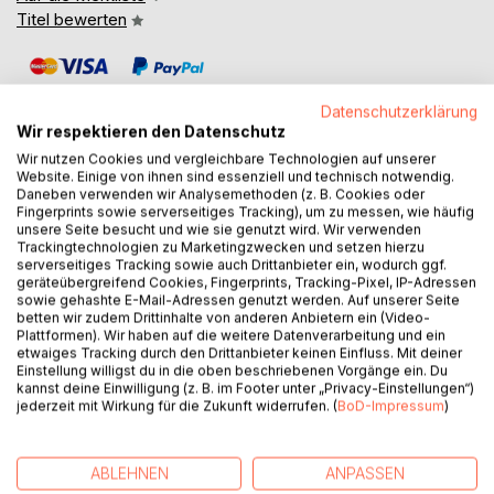
Titel bewerten
Datenschutzerklärung
Wir respektieren den Datenschutz
Wir nutzen Cookies und vergleichbare Technologien auf unserer
Website. Einige von ihnen sind essenziell und technisch notwendig.
BESCHREIBUNG
Daneben verwenden wir Analysemethoden (z. B. Cookies oder
Fingerprints sowie serverseitiges Tracking), um zu messen, wie häufig
unsere Seite besucht und wie sie genutzt wird. Wir verwenden
Trackingtechnologien zu Marketingzwecken und setzen hierzu
This book is intended for readers and researchers with a
serverseitiges Tracking sowie auch Drittanbieter ein, wodurch ggf.
particular interest in the indigenous peoples of the
geräteübergreifend Cookies, Fingerprints, Tracking-Pixel, IP-Adressen
Americas. It is intended to be scholarly.
sowie gehashte E-Mail-Adressen genutzt werden. Auf unserer Seite
betten wir zudem Drittinhalte von anderen Anbietern ein (Video-
The book's main objective is to estimate the original
Plattformen). Wir haben auf die weitere Datenverarbeitung und ein
population of the Americas at the beginning of European
etwaiges Tracking durch den Drittanbieter keinen Einfluss. Mit deiner
conquest and colonization. To this end, the population
Einstellung willigst du in die oben beschriebenen Vorgänge ein. Du
kannst deine Einwilligung (z. B. im Footer unter „Privacy-Einstellungen“)
figures of approximately 1,500 peoples or ethnic groups
jederzeit mit Wirkung für die Zukunft widerrufen. (
BoD-Impressum
)
were estimated based on historical sources and - where
available - archaeological research findings.
This is likely the first time that estimates of the original
ABLEHNEN
ANPASSEN
population of all individual peoples in Mesoamerica - that is,