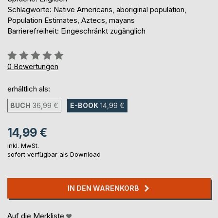
Schlagworte: Native Americans, aboriginal population,
Population Estimates, Aztecs, mayans
Barrierefreiheit: Eingeschränkt zugänglich
Bewertung::
0%
0
Bewertungen
erhältlich als:
BUCH
36,99 €
E-BOOK
14,99 €
14,99 €
inkl. MwSt.
sofort verfügbar als Download
IN DEN WARENKORB
Auf die Merkliste