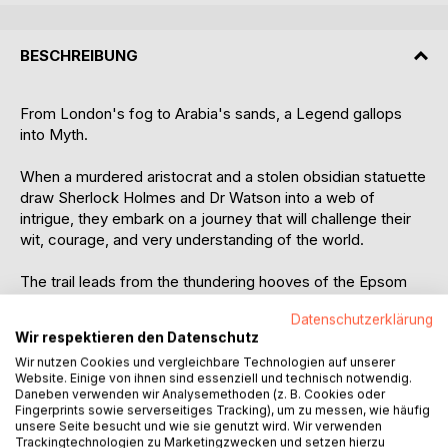
BESCHREIBUNG
From London's fog to Arabia's sands, a Legend gallops
into Myth.
When a murdered aristocrat and a stolen obsidian statuette
draw Sherlock Holmes and Dr Watson into a web of
intrigue, they embark on a journey that will challenge their
wit, courage, and very understanding of the world.
The trail leads from the thundering hooves of the Epsom
Derby to the ancient trade routes of Constantinople, and
Datenschutzerklärung
deep into the heart of the Arabian desert. As they uncover
Wir respektieren den Datenschutz
the secrets of the Obsidian Guild, Holmes and Watson find
Wir nutzen Cookies und vergleichbare Technologien auf unserer
themselves entangled in a mystery that spans centuries,
Website. Einige von ihnen sind essenziell und technisch notwendig.
threatens empires, and reveals the timeless bond between
Daneben verwenden wir Analysemethoden (z. B. Cookies oder
man and horse.
Fingerprints sowie serverseitiges Tracking), um zu messen, wie häufig
unsere Seite besucht und wie sie genutzt wird. Wir verwenden
Trackingtechnologien zu Marketingzwecken und setzen hierzu