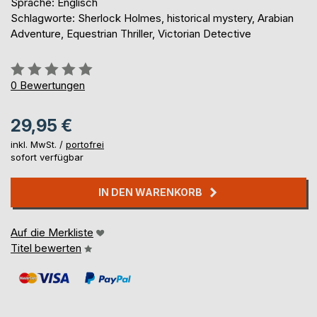
Sprache: Englisch
Schlagworte: Sherlock Holmes, historical mystery, Arabian
Adventure, Equestrian Thriller, Victorian Detective
Bewertung::
0%
0
Bewertungen
29,95 €
inkl. MwSt. /
portofrei
sofort verfügbar
IN DEN WARENKORB
Auf die Merkliste
Titel bewerten