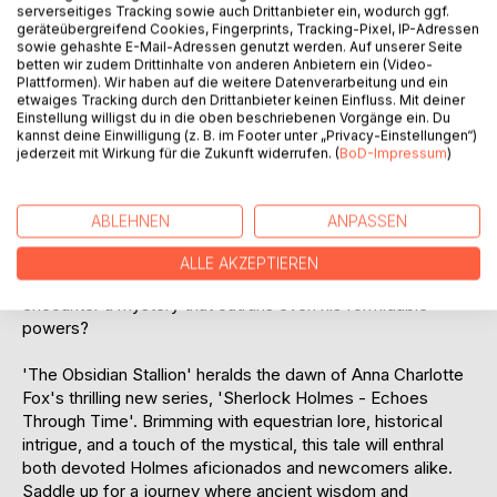
Joined by an extraordinary team - the enigmatic Dr Amal
serverseitiges Tracking sowie auch Drittanbieter ein, wodurch ggf.
El-Sharif, the determined Princess Liyana Sultan, the skilled
geräteübergreifend Cookies, Fingerprints, Tracking-Pixel, IP-Adressen
craftsman Adrien d'Arcy, and the horse-whispering Khalid
sowie gehashte E-Mail-Adressen genutzt werden. Auf unserer Seite
betten wir zudem Drittinhalte von anderen Anbietern ein (Video-
Al-Fahmi - our intrepid duo must decipher cryptic scrolls,
Plattformen). Wir haben auf die weitere Datenverarbeitung und ein
navigate treacherous alliances, and confront an enemy as
etwaiges Tracking durch den Drittanbieter keinen Einfluss. Mit deiner
old as civilisation itself. With each hoofbeat, the line
Einstellung willigst du in die oben beschriebenen Vorgänge ein. Du
kannst deine Einwilligung (z. B. im Footer unter „Privacy-Einstellungen“)
between myth and reality blurs, and the stakes race ever
jederzeit mit Wirkung für die Zukunft widerrufen. (
BoD-Impressum
)
higher.
In a quest that intertwines the fate of nations with the
ABLEHNEN
ANPASSEN
legacy of legendary steeds, Holmes will be tested as
never before. Can logic and reason prevail against forces
ALLE AKZEPTIEREN
that defy explanation? Or will the legendary detective finally
encounter a mystery that outruns even his formidable
powers?
'The Obsidian Stallion' heralds the dawn of Anna Charlotte
Fox's thrilling new series, 'Sherlock Holmes - Echoes
Through Time'. Brimming with equestrian lore, historical
intrigue, and a touch of the mystical, this tale will enthral
both devoted Holmes aficionados and newcomers alike.
Saddle up for a journey where ancient wisdom and