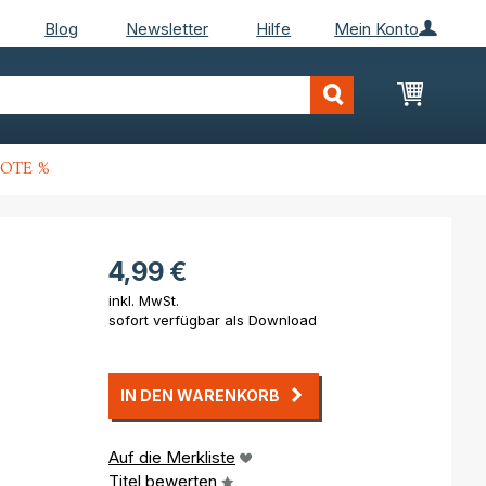
Blog
Newsletter
Hilfe
Mein Konto
Mein Wa
OTE %
4,99 €
inkl. MwSt.
sofort verfügbar als Download
IN DEN WARENKORB
Auf die Merkliste
Titel bewerten