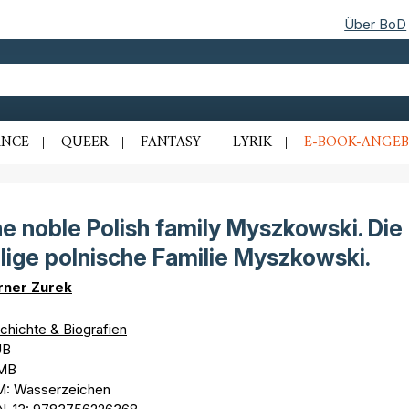
Über BoD
NCE
QUEER
FANTASY
LYRIK
E-BOOK-ANGEB
e noble Polish family Myszkowski. Die
lige polnische Familie Myszkowski.
ner Zurek
chichte & Biografien
UB
 MB
: Wasserzeichen