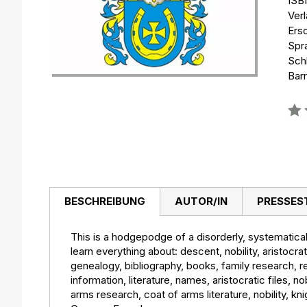
ISB
Ver
Ers
Spr
Schl
Barr
Bew
0%
BESCHREIBUNG
AUTOR/IN
PRESSES
This is a hodgepodge of a disorderly, systematicall
learn everything about: descent, nobility, aristocrat
genealogy, bibliography, books, family research, re
information, literature, names, aristocratic files, n
arms research, coat of arms literature, nobility, kn