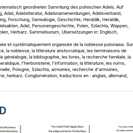
ystematisch geordneten Sammlung des polnischen Adels. Auf
g, Adel, Adelsliteratur, Adelsnamenendungen, Adelsverband,
ung, Forschung, Genealogie, Geschichte, Heraldik, Heraldik,
Adelsakten, Adel, Personengeschichte, Polen, Szlachta, Wappen,
Polen, Herbarz. Sammelsurium, Übersetzungen in: Englisch,
nnée et systématiquement organisée de la noblesse polonaise. Sur
 la noblesse, la littérature aristocratique, les terminaisons de
a généalogie, la bibliographie, les livres, la recherche familiale, la
eraldique, l'herboristerie, l'information, la littérature, les noms,
nnelle, Pologne, Szlachta, armoiries, recherche d'armoiries,
gne, herbarz. Conglomération, traductions en : anglais, allemand,
D