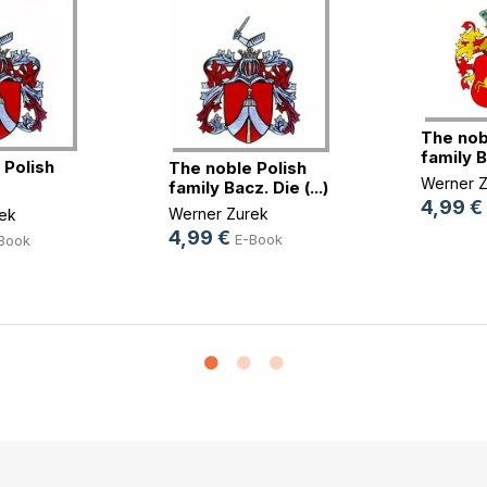
The nob
family B
 Polish
The noble Polish
Werner Z
family Bacz. Die (...)
o(...)
4,99 €
Werner Zurek
ek
4,99 €
E-Book
Book