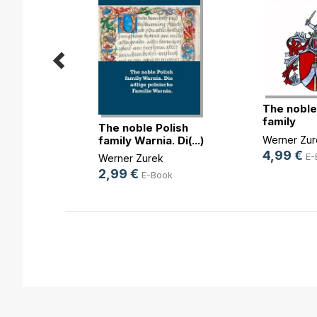
The noble
olnische
family
(...)
The noble Polish
Bachorzew
Werner Zur
family Warnia. Di(...)
4,99 €
E-
Werner Zurek
ok
2,99 €
E-Book