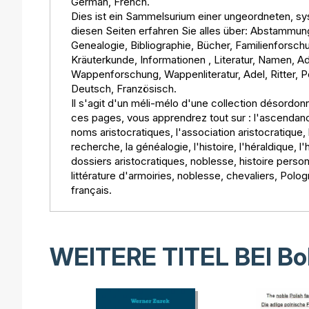
German, French.
Dies ist ein Sammelsurium einer ungeordneten, s
diesen Seiten erfahren Sie alles über: Abstammun
Genealogie, Bibliographie, Bücher, Familienforsch
Kräuterkunde, Informationen , Literatur, Namen, 
Wappenforschung, Wappenliteratur, Adel, Ritter, 
Deutsch, Französisch.
Il s'agit d'un méli-mélo d'une collection désordo
ces pages, vous apprendrez tout sur : l'ascendance,
noms aristocratiques, l'association aristocratique, l
recherche, la généalogie, l'histoire, l'héraldique, l'h
dossiers aristocratiques, noblesse, histoire perso
littérature d'armoiries, noblesse, chevaliers, Polo
français.
WEITERE TITEL BEI
Bo