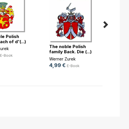
The n
famil
le Polish
own(..
Werne
ach of d'(...)
5,49
The noble Polish
urek
family Back. Die (...)
E-Book
Werner Zurek
4,99 €
E-Book