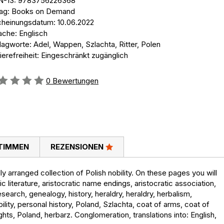
N-13: 9783756226368
lag: Books on Demand
cheinungsdatum: 10.06.2022
ache: Englisch
agworte: Adel, Wappen, Szlachta, Ritter, Polen
ierefreiheit: Eingeschränkt zugänglich
ertung::
0
Bewertungen
TIMMEN
REZENSIONEN
y arranged collection of Polish nobility. On these pages you will
ic literature, aristocratic name endings, aristocratic association,
search, genealogy, history, heraldry, heraldry, herbalism,
obility, personal history, Poland, Szlachta, coat of arms, coat of
ights, Poland, herbarz. Conglomeration, translations into: English,