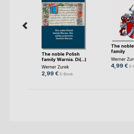
The noble
olnische
family
(...)
The noble Polish
Bachorzew
Werner Zur
family Warnia. Di(...)
4,99 €
E-
Werner Zurek
ok
2,99 €
E-Book