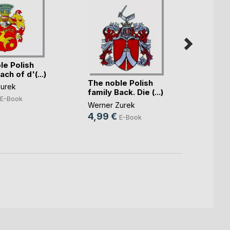
The n
famil
le Polish
own(..
Werne
ach of d'(...)
5,49
The noble Polish
urek
family Back. Die (...)
E-Book
Werner Zurek
4,99 €
E-Book