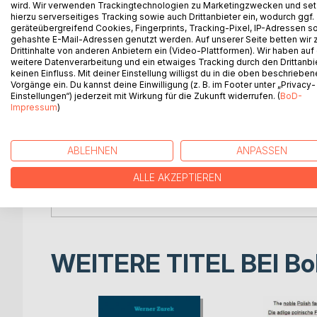
German, French.
wird. Wir verwenden Trackingtechnologien zu Marketingzwecken und se
Dies ist ein Sammelsurium einer ungeordneten, s
hierzu serverseitiges Tracking sowie auch Drittanbieter ein, wodurch ggf.
geräteübergreifend Cookies, Fingerprints, Tracking-Pixel, IP-Adressen s
diesen Seiten erfahren Sie alles über: Abstammun
gehashte E-Mail-Adressen genutzt werden. Auf unserer Seite betten wir
Genealogie, Bibliographie, Bücher, Familienforsch
Drittinhalte von anderen Anbietern ein (Video-Plattformen). Wir haben auf
Kräuterkunde, Informationen , Literatur, Namen, 
weitere Datenverarbeitung und ein etwaiges Tracking durch den Drittanbi
keinen Einfluss. Mit deiner Einstellung willigst du in die oben beschriebe
Wappenforschung, Wappenliteratur, Adel, Ritter, 
Vorgänge ein. Du kannst deine Einwilligung (z. B. im Footer unter „Privacy-
Deutsch, Französisch.
Einstellungen“) jederzeit mit Wirkung für die Zukunft widerrufen. (
BoD-
Il s'agit d'un méli-mélo d'une collection désordo
Impressum
)
ces pages, vous apprendrez tout sur : l'ascendance,
noms aristocratiques, l'association aristocratique, l
recherche, la généalogie, l'histoire, l'héraldique, l'h
ABLEHNEN
ANPASSEN
dossiers aristocratiques, noblesse, histoire perso
ALLE AKZEPTIEREN
littérature d'armoiries, noblesse, chevaliers, Polo
français.
WEITERE TITEL BEI
Bo