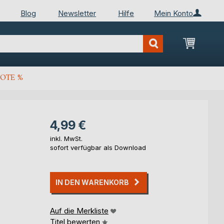
Blog
Newsletter
Hilfe
Mein Konto
Mein Wa
OTE %
e
4,99 €
inkl. MwSt.
sofort verfügbar als Download
IN DEN WARENKORB
Auf die Merkliste
Titel bewerten