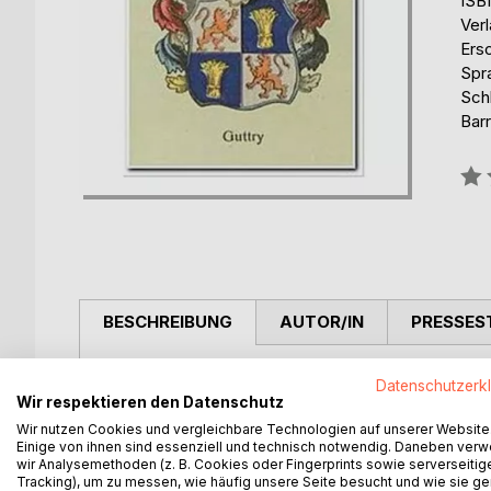
ISB
Ver
Ers
Spr
Schl
Barr
Bew
0%
BESCHREIBUNG
AUTOR/IN
PRESSES
This is a hodgepodge of a disorderly, systematicall
Datenschutzerk
learn everything about: descent, nobility, aristocrat
Wir respektieren den Datenschutz
genealogy, bibliography, books, family research, re
Wir nutzen Cookies und vergleichbare Technologien auf unserer Website
information, literature, names, aristocratic files, n
Einige von ihnen sind essenziell und technisch notwendig. Daneben ver
wir Analysemethoden (z. B. Cookies oder Fingerprints sowie serverseitig
arms research, coat of arms literature, nobility, kn
Tracking), um zu messen, wie häufig unsere Seite besucht und wie sie ge