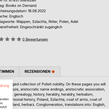
N-13: 9783756816286
lag: Books on Demand
cheinungsdatum: 18.08.2022
ache: Englisch
agworte: Wappen, Szlachta, Ritter, Polen, Adel
ierefreiheit: Eingeschränkt zugänglich
ertung::
0
Bewertungen
TIMMEN
REZENSIONEN
y arranged collection of Polish nobility. On these pages you will
lärung
ic literature, aristocratic name endings, aristocratic association,
search, genealogy, history, heraldry, heraldry, herbalism,
.
obility, personal history, Poland, Szlachta, coat of arms, coat of
wenden
es
ights, Poland, herbarz. Conglomeration, translations into: English,
nutzt