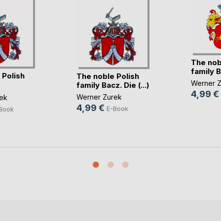
The nob
family B
 Polish
The noble Polish
Werner Z
family Bacz. Die (...)
o(...)
4,99 €
Werner Zurek
ek
4,99 €
E-Book
Book