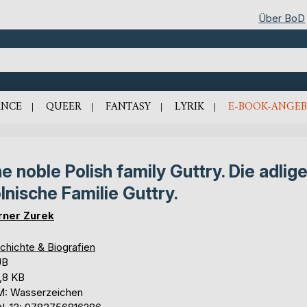
Über BoD
NCE
QUEER
FANTASY
LYRIK
E-BOOK-ANGEB
e noble Polish family Guttry. Die adlig
lnische Familie Guttry.
ner Zurek
chichte & Biografien
UB
,8 KB
: Wasserzeichen