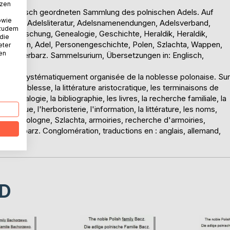
tzen
ystematisch geordneten Sammlung des polnischen Adels. Auf
owie
g, Adel, Adelsliteratur, Adelsnamenendungen, Adelsverband,
 zudem
ung, Forschung, Genealogie, Geschichte, Heraldik, Heraldik,
 die
Adelsakten, Adel, Personengeschichte, Polen, Szlachta, Wappen,
eter
nen
Polen, Herbarz. Sammelsurium, Übersetzungen in: Englisch,
nnée et systématiquement organisée de la noblesse polonaise. Sur
 la noblesse, la littérature aristocratique, les terminaisons de
a généalogie, la bibliographie, les livres, la recherche familiale, la
eraldique, l'herboristerie, l'information, la littérature, les noms,
nnelle, Pologne, Szlachta, armoiries, recherche d'armoiries,
gne, herbarz. Conglomération, traductions en : anglais, allemand,
D