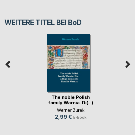
WEITERE TITEL BEI
BoD
The noble Polish
family Warnia. Di(...)
Werner Zurek
2,99 €
E-Book