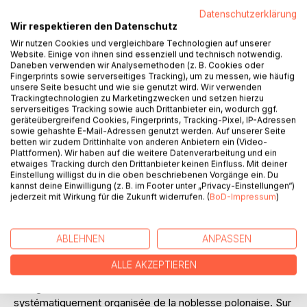
will learn everything about: descent, nobility, aristocratic
literature, aristocratic name endings, aristocratic
Datenschutzerklärung
Wir respektieren den Datenschutz
association, genealogy, bibliography, books, family
research, research, genealogy, history, heraldry, heraldry,
Wir nutzen Cookies und vergleichbare Technologien auf unserer
Website. Einige von ihnen sind essenziell und technisch notwendig.
herbalism, information, literature, names, aristocratic files,
Daneben verwenden wir Analysemethoden (z. B. Cookies oder
nobility, personal history, Poland, Szlachta, coat of arms,
Fingerprints sowie serverseitiges Tracking), um zu messen, wie häufig
coat of arms research, coat of arms literature, nobility,
unsere Seite besucht und wie sie genutzt wird. Wir verwenden
Trackingtechnologien zu Marketingzwecken und setzen hierzu
knights, Poland, herbarz. Conglomeration, translations into:
serverseitiges Tracking sowie auch Drittanbieter ein, wodurch ggf.
English, German, French.
geräteübergreifend Cookies, Fingerprints, Tracking-Pixel, IP-Adressen
Dies ist ein Sammelsurium einer ungeordneten,
sowie gehashte E-Mail-Adressen genutzt werden. Auf unserer Seite
betten wir zudem Drittinhalte von anderen Anbietern ein (Video-
systematisch geordneten Sammlung des polnischen Adels.
Plattformen). Wir haben auf die weitere Datenverarbeitung und ein
Auf diesen Seiten erfahren Sie alles über: Abstammung,
etwaiges Tracking durch den Drittanbieter keinen Einfluss. Mit deiner
Adel, Adelsliteratur, Adelsnamenendungen, Adelsverband,
Einstellung willigst du in die oben beschriebenen Vorgänge ein. Du
kannst deine Einwilligung (z. B. im Footer unter „Privacy-Einstellungen“)
Genealogie, Bibliographie, Bücher, Familienforschung,
jederzeit mit Wirkung für die Zukunft widerrufen. (
BoD-Impressum
)
Forschung, Genealogie, Geschichte, Heraldik, Heraldik,
Kräuterkunde, Informationen , Literatur, Namen,
Adelsakten, Adel, Personengeschichte, Polen, Szlachta,
ABLEHNEN
ANPASSEN
Wappen, Wappenforschung, Wappenliteratur, Adel, Ritter,
Polen, Herbarz. Sammelsurium, Übersetzungen in:
ALLE AKZEPTIEREN
Englisch, Deutsch, Französisch.
Il s'agit d'un méli-mélo d'une collection désordonnée et
systématiquement organisée de la noblesse polonaise. Sur