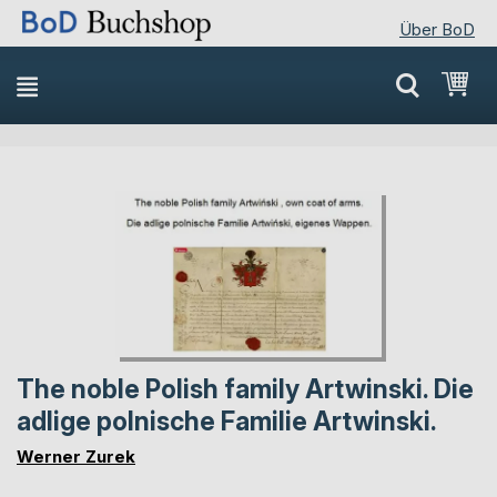
Über BoD
Direkt
Mei
zum
Inhalt
Skip
Skip
to
to
the
the
end
beginning
of
of
the
the
images
images
gallery
gallery
The noble Polish family Artwinski. Die
adlige polnische Familie Artwinski.
Werner Zurek