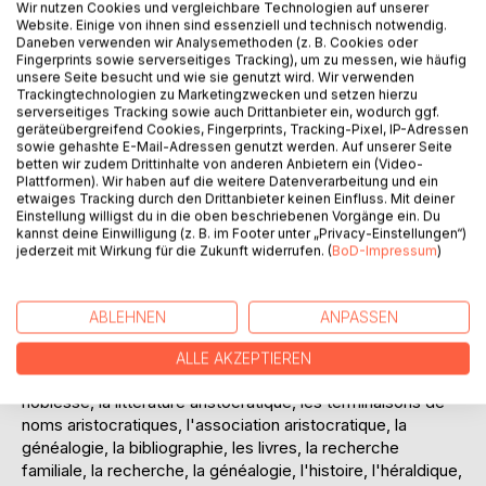
Wir nutzen Cookies und vergleichbare Technologien auf unserer
coat of arms research, coat of arms literature, nobility,
Website. Einige von ihnen sind essenziell und technisch notwendig.
knights, Poland, herbarz. Conglomeration, translations into:
Daneben verwenden wir Analysemethoden (z. B. Cookies oder
English, German, French.
Fingerprints sowie serverseitiges Tracking), um zu messen, wie häufig
unsere Seite besucht und wie sie genutzt wird. Wir verwenden
Dies ist ein Sammelsurium einer ungeordneten,
Trackingtechnologien zu Marketingzwecken und setzen hierzu
systematisch geordneten Sammlung des polnischen Adels.
serverseitiges Tracking sowie auch Drittanbieter ein, wodurch ggf.
Auf diesen Seiten erfahren Sie alles über: Abstammung,
geräteübergreifend Cookies, Fingerprints, Tracking-Pixel, IP-Adressen
sowie gehashte E-Mail-Adressen genutzt werden. Auf unserer Seite
Adel, Adelsliteratur, Adelsnamenendungen, Adelsverband,
betten wir zudem Drittinhalte von anderen Anbietern ein (Video-
Genealogie, Bibliographie, Bücher, Familienforschung,
Plattformen). Wir haben auf die weitere Datenverarbeitung und ein
Forschung, Genealogie, Geschichte, Heraldik, Heraldik,
etwaiges Tracking durch den Drittanbieter keinen Einfluss. Mit deiner
Einstellung willigst du in die oben beschriebenen Vorgänge ein. Du
Kräuterkunde, Informationen , Literatur, Namen,
kannst deine Einwilligung (z. B. im Footer unter „Privacy-Einstellungen“)
Adelsakten, Adel, Personengeschichte, Polen, Szlachta,
jederzeit mit Wirkung für die Zukunft widerrufen. (
BoD-Impressum
)
Wappen, Wappenforschung, Wappenliteratur, Adel, Ritter,
Polen, Herbarz. Sammelsurium, Übersetzungen in:
Englisch, Deutsch, Französisch.
ABLEHNEN
ANPASSEN
Il s'agit d'un méli-mélo d'une collection désordonnée et
systématiquement organisée de la noblesse polonaise. Sur
ALLE AKZEPTIEREN
ces pages, vous apprendrez tout sur : l'ascendance, la
noblesse, la littérature aristocratique, les terminaisons de
noms aristocratiques, l'association aristocratique, la
généalogie, la bibliographie, les livres, la recherche
familiale, la recherche, la généalogie, l'histoire, l'héraldique,