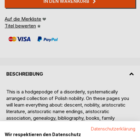
IN DEN WARENKORB
Auf die Merkliste
Titel bewerten
BESCHREIBUNG
This is a hodgepodge of a disorderly, systematically
arranged collection of Polish nobility. On these pages you
will learn everything about: descent, nobility, aristocratic
literature, aristocratic name endings, aristocratic
association, genealogy, bibliography, books, family
research, research, genealogy, history, heraldry, heraldry,
Datenschutzerklärung
herbalism, information, literature, names, aristocratic files,
Wir respektieren den Datenschutz
nobility, personal history, Poland, Szlachta, coat of arms,