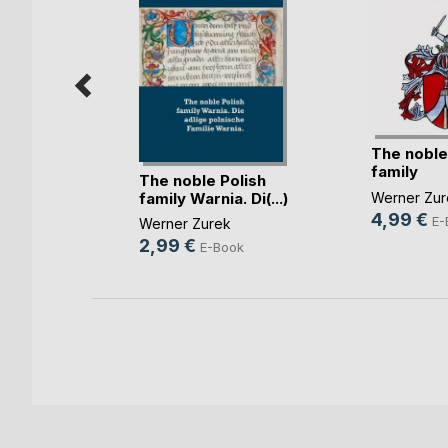
The noble
olish
family
Die(...)
The noble Polish
Bachorzew
Werner Zur
family Warnia. Di(...)
4,99 €
ok
E-
Werner Zurek
2,99 €
E-Book