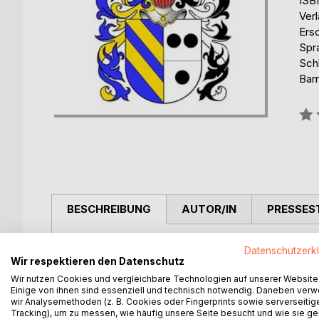
ISB
Ver
Ers
Spr
Schl
Barr
Bew
0%
BESCHREIBUNG
AUTOR/IN
PRESSES
This is a hodgepodge of a disorderly, systematicall
Datenschutzerk
learn everything about: descent, nobility, aristocrat
Wir respektieren den Datenschutz
genealogy, bibliography, books, family research, re
Wir nutzen Cookies und vergleichbare Technologien auf unserer Website
information, literature, names, aristocratic files, n
Einige von ihnen sind essenziell und technisch notwendig. Daneben ver
wir Analysemethoden (z. B. Cookies oder Fingerprints sowie serverseitig
arms research, coat of arms literature, nobility, kn
Tracking), um zu messen, wie häufig unsere Seite besucht und wie sie ge