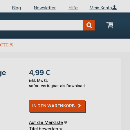
Blog
Newsletter
Hilfe
Mein Konto
Mein Wa
OTE %
ge
4,99 €
inkl. MwSt.
sofort verfügbar als Download
IN DEN WARENKORB
Auf die Merkliste
Titel bewerten