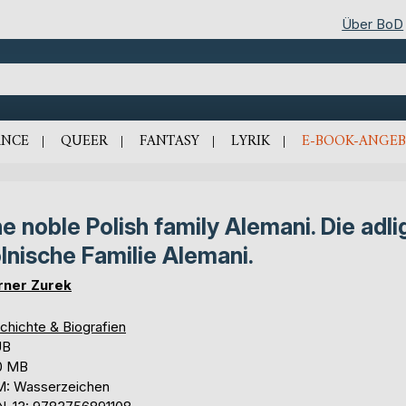
Über BoD
NCE
QUEER
FANTASY
LYRIK
E-BOOK-ANGEB
e noble Polish family Alemani. Die adli
lnische Familie Alemani.
ner Zurek
chichte & Biografien
UB
0 MB
: Wasserzeichen