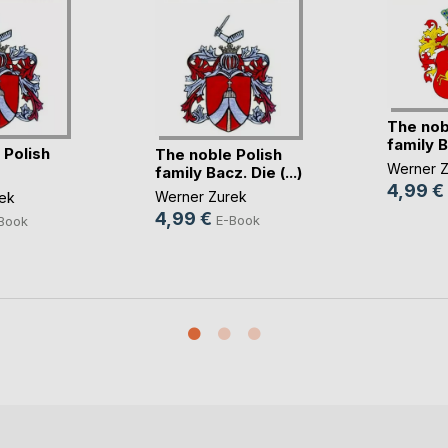
The nob
family B
 Polish
The noble Polish
Werner Z
family Bacz. Die (...)
o(...)
4,99 €
Werner Zurek
ek
4,99 €
E-Book
Book