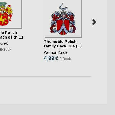
The n
famil
le Polish
own(..
Werne
ach of d'(...)
5,49
The noble Polish
urek
family Back. Die (...)
E-Book
Werner Zurek
4,99 €
E-Book