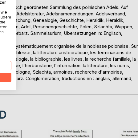
tzen
ystematisch geordneten Sammlung des polnischen Adels. Auf
owie
g, Adel, Adelsliteratur, Adelsnamenendungen, Adelsverband,
 zudem
ung, Forschung, Genealogie, Geschichte, Heraldik, Heraldik,
 die
Adelsakten, Adel, Personengeschichte, Polen, Szlachta, Wappen,
eter
nen
Polen, Herbarz. Sammelsurium, Übersetzungen in: Englisch,
nnée et systématiquement organisée de la noblesse polonaise. Sur
 la noblesse, la littérature aristocratique, les terminaisons de
a généalogie, la bibliographie, les livres, la recherche familiale, la
eraldique, l'herboristerie, l'information, la littérature, les noms,
nnelle, Pologne, Szlachta, armoiries, recherche d'armoiries,
gne, herbarz. Conglomération, traductions en : anglais, allemand,
D