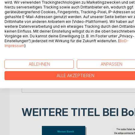
German, French.
wird. Wir verwenden Trackingtechnologien zu Marketingzwecken und se
Dies ist ein Sammelsurium einer ungeordneten, s
hierzu serverseitiges Tracking sowie auch Drittanbieter ein, wodurch ggf.
geräteübergreifend Cookies, Fingerprints, Tracking-Pixel, IP-Adressen s
diesen Seiten erfahren Sie alles über: Abstammun
gehashte E-Mail-Adressen genutzt werden. Auf unserer Seite betten wir
Genealogie, Bibliographie, Bücher, Familienforsch
Drittinhalte von anderen Anbietern ein (Video-Plattformen). Wir haben auf
Kräuterkunde, Informationen , Literatur, Namen, 
weitere Datenverarbeitung und ein etwaiges Tracking durch den Drittanbi
keinen Einfluss. Mit deiner Einstellung willigst du in die oben beschriebe
Wappenforschung, Wappenliteratur, Adel, Ritter, 
Vorgänge ein. Du kannst deine Einwilligung (z. B. im Footer unter „Privacy-
Deutsch, Französisch.
Einstellungen“) jederzeit mit Wirkung für die Zukunft widerrufen. (
BoD-
Il s'agit d'un méli-mélo d'une collection désordo
Impressum
)
ces pages, vous apprendrez tout sur : l'ascendance,
noms aristocratiques, l'association aristocratique, l
recherche, la généalogie, l'histoire, l'héraldique, l'h
ABLEHNEN
ANPASSEN
dossiers aristocratiques, noblesse, histoire perso
ALLE AKZEPTIEREN
littérature d'armoiries, noblesse, chevaliers, Polo
français.
WEITERE TITEL BEI
Bo