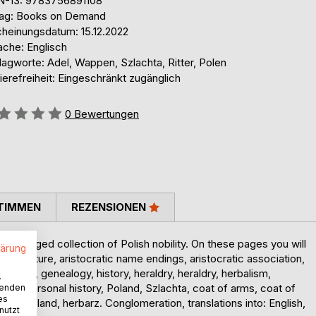
N-13: 9783756891108
lag: Books on Demand
cheinungsdatum: 15.12.2022
ache: Englisch
agworte: Adel, Wappen, Szlachta, Ritter, Polen
ierefreiheit: Eingeschränkt zugänglich
ertung::
0
Bewertungen
TIMMEN
REZENSIONEN
y arranged collection of Polish nobility. On these pages you will
lärung
ic literature, aristocratic name endings, aristocratic association,
search, genealogy, history, heraldry, heraldry, herbalism,
.
obility, personal history, Poland, Szlachta, coat of arms, coat of
wenden
es
ights, Poland, herbarz. Conglomeration, translations into: English,
nutzt