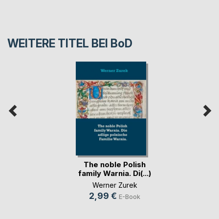
WEITERE TITEL BEI
BoD
The noble Polish
family Warnia. Di(...)
Werner Zurek
2,99 €
E-Book