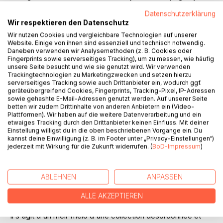
will learn everything about: descent, nobility, aristocratic
Datenschutzerklärung
literature, aristocratic name endings, aristocratic
Wir respektieren den Datenschutz
association, genealogy, bibliography, books, family
Wir nutzen Cookies und vergleichbare Technologien auf unserer
research, research, genealogy, history, heraldry, heraldry,
Website. Einige von ihnen sind essenziell und technisch notwendig.
herbalism, information, literature, names, aristocratic files,
Daneben verwenden wir Analysemethoden (z. B. Cookies oder
nobility, personal history, Poland, Szlachta, coat of arms,
Fingerprints sowie serverseitiges Tracking), um zu messen, wie häufig
unsere Seite besucht und wie sie genutzt wird. Wir verwenden
coat of arms research, coat of arms literature, nobility,
Trackingtechnologien zu Marketingzwecken und setzen hierzu
knights, Poland, herbarz. Conglomeration, translations into:
serverseitiges Tracking sowie auch Drittanbieter ein, wodurch ggf.
English, German, French.
geräteübergreifend Cookies, Fingerprints, Tracking-Pixel, IP-Adressen
sowie gehashte E-Mail-Adressen genutzt werden. Auf unserer Seite
Dies ist ein Sammelsurium einer ungeordneten,
betten wir zudem Drittinhalte von anderen Anbietern ein (Video-
systematisch geordneten Sammlung des polnischen Adels.
Plattformen). Wir haben auf die weitere Datenverarbeitung und ein
Auf diesen Seiten erfahren Sie alles über: Abstammung,
etwaiges Tracking durch den Drittanbieter keinen Einfluss. Mit deiner
Einstellung willigst du in die oben beschriebenen Vorgänge ein. Du
Adel, Adelsliteratur, Adelsnamenendungen, Adelsverband,
kannst deine Einwilligung (z. B. im Footer unter „Privacy-Einstellungen“)
Genealogie, Bibliographie, Bücher, Familienforschung,
jederzeit mit Wirkung für die Zukunft widerrufen. (
BoD-Impressum
)
Forschung, Genealogie, Geschichte, Heraldik, Heraldik,
Kräuterkunde, Informationen , Literatur, Namen,
Adelsakten, Adel, Personengeschichte, Polen, Szlachta,
ABLEHNEN
ANPASSEN
Wappen, Wappenforschung, Wappenliteratur, Adel, Ritter,
Polen, Herbarz. Sammelsurium, Übersetzungen in:
ALLE AKZEPTIEREN
Englisch, Deutsch, Französisch.
Il s'agit d'un méli-mélo d'une collection désordonnée et