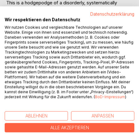
This is a hodgepodge of a disorderly, systematically
arranged collection of Polish nobility. On these pages you
Datenschutzerklärung
will learn everything about: descent, nobility, aristocratic
Wir respektieren den Datenschutz
literature, aristocratic name endings, aristocratic
Wir nutzen Cookies und vergleichbare Technologien auf unserer
association, genealogy, bibliography, books, family
Website. Einige von ihnen sind essenziell und technisch notwendig.
research, research, genealogy, history, heraldry, heraldry,
Daneben verwenden wir Analysemethoden (z. B. Cookies oder
herbalism, information, literature, names, aristocratic files,
Fingerprints sowie serverseitiges Tracking), um zu messen, wie häufig
unsere Seite besucht und wie sie genutzt wird. Wir verwenden
nobility, personal history, Poland, Szlachta, coat of arms,
Trackingtechnologien zu Marketingzwecken und setzen hierzu
coat of arms research, coat of arms literature, nobility,
serverseitiges Tracking sowie auch Drittanbieter ein, wodurch ggf.
knights, Poland, herbarz. Conglomeration, translations into:
geräteübergreifend Cookies, Fingerprints, Tracking-Pixel, IP-Adressen
sowie gehashte E-Mail-Adressen genutzt werden. Auf unserer Seite
English, German, French.
betten wir zudem Drittinhalte von anderen Anbietern ein (Video-
Dies ist ein Sammelsurium einer ungeordneten,
Plattformen). Wir haben auf die weitere Datenverarbeitung und ein
systematisch geordneten Sammlung des polnischen Adels.
etwaiges Tracking durch den Drittanbieter keinen Einfluss. Mit deiner
Auf diesen Seiten erfahren Sie alles über: Abstammung,
Einstellung willigst du in die oben beschriebenen Vorgänge ein. Du
kannst deine Einwilligung (z. B. im Footer unter „Privacy-Einstellungen“)
Adel, Adelsliteratur, Adelsnamenendungen, Adelsverband,
jederzeit mit Wirkung für die Zukunft widerrufen. (
BoD-Impressum
)
Genealogie, Bibliographie, Bücher, Familienforschung,
Forschung, Genealogie, Geschichte, Heraldik, Heraldik,
Kräuterkunde, Informationen , Literatur, Namen,
ABLEHNEN
ANPASSEN
Adelsakten, Adel, Personengeschichte, Polen, Szlachta,
Wappen, Wappenforschung, Wappenliteratur, Adel, Ritter,
ALLE AKZEPTIEREN
Polen, Herbarz. Sammelsurium, Übersetzungen in: