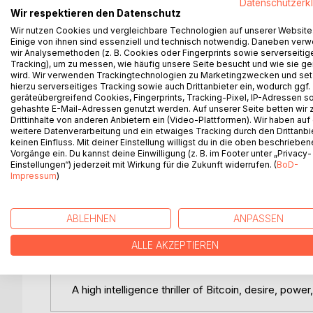
Datenschutzerk
Wir respektieren den Datenschutz
BESCHREIBUNG
AUTOR/IN
PRESSES
Wir nutzen Cookies und vergleichbare Technologien auf unserer Website
Einige von ihnen sind essenziell und technisch notwendig. Daneben ver
wir Analysemethoden (z. B. Cookies oder Fingerprints sowie serverseitig
THE NAKAMOTO MASQUERADE is a literary financial 
Tracking), um zu messen, wie häufig unsere Seite besucht und wie sie ge
with a seven second information gap and expands i
wird. Wir verwenden Trackingtechnologien zu Marketingzwecken und se
recognition, and power.
hierzu serverseitiges Tracking sowie auch Drittanbieter ein, wodurch ggf.
geräteübergreifend Cookies, Fingerprints, Tracking-Pixel, IP-Adressen s
gehashte E-Mail-Adressen genutzt werden. Auf unserer Seite betten wir
Forensic investigator Zara Saleh discovers that p
Drittinhalte von anderen Anbietern ein (Video-Plattformen). Wir haben auf
truth. In Los Angeles, Daniel Park watches the ed
weitere Datenverarbeitung und ein etwaiges Tracking durch den Drittanbi
Bangkok, private rooms, tokenization deals, spir
keinen Einfluss. Mit deiner Einstellung willigst du in die oben beschriebe
Vorgänge ein. Du kannst deine Einwilligung (z. B. im Footer unter „Privacy-
can be measured before markets move. Across the S
Einstellungen“) jederzeit mit Wirkung für die Zukunft widerrufen. (
BoD-
medicine delays, and maritime risk expose a deeper
Impressum
)
be recognized.
This is not a simple search for Satoshi. It is a no
ABLEHNEN
ANPASSEN
open while the exits remain privately controlled. 
Civic Ledger, the story explores how small recor
ALLE AKZEPTIEREN
designed to turn harm into procedure.
A high intelligence thriller of Bitcoin, desire, power