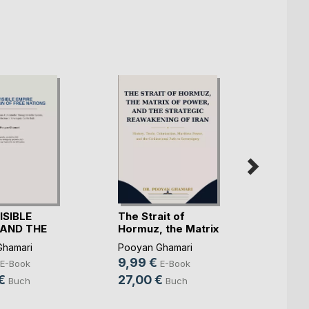
ISIBLE
The Strait of
TANZ 
 AND THE
Hormuz, the Matrix
MATR
.)
o(...)
Pooya
Ghamari
Pooyan Ghamari
9,99
9,99 €
E-Book
E-Book
26,9
€
27,00 €
Buch
Buch