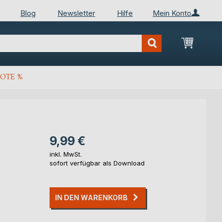
Blog
Newsletter
Hilfe
Mein Konto
Mein Wa
OTE %
9,99 €
inkl. MwSt.
sofort verfügbar als Download
IN DEN WARENKORB