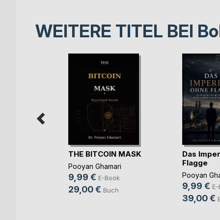
WEITERE TITEL BEI
Bo
THE BITCOIN MASK
Das Impe
Flagge
Pooyan Ghamari
er
Pooyan Gha
9,99 €
E-Book
ttes
9,99 €
E-
29,00 €
Buch
39,00 €
ok
ch