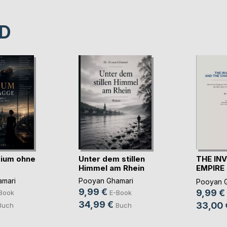
D
rium ohne
Unter dem stillen
THE INV
Himmel am Rhein
EMPIRE
CHAIN(..
mari
Pooyan Ghamari
Pooyan 
9,99 €
9,99 €
Book
E-Book
34,99 €
33,00 
Buch
Buch