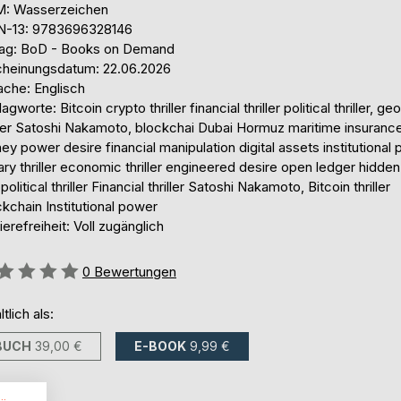
: Wasserzeichen
N-13: 9783696328146
lag: BoD - Books on Demand
cheinungsdatum: 22.06.2026
ache: Englisch
agworte: Bitcoin crypto thriller financial thriller political thriller, geo
iller Satoshi Nakamoto, blockchai Dubai Hormuz maritime insuranc
y power desire financial manipulation digital assets institutional
rary thriller economic thriller engineered desire open ledger hidden
olitical thriller Financial thriller Satoshi Nakamoto, Bitcoin thriller
kchain Institutional power
ierefreiheit: Voll zugänglich
ertung::
0
Bewertungen
ltlich als:
BUCH
39,00 €
E-BOOK
9,99 €