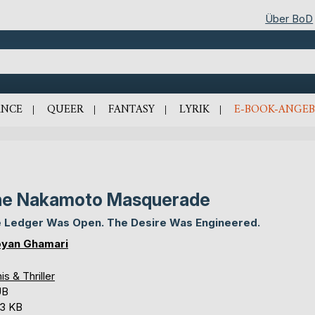
Über BoD
NCE
QUEER
FANTASY
LYRIK
E-BOOK-ANGEB
he Nakamoto Masquerade
 Ledger Was Open. The Desire Was Engineered.
yan Ghamari
is & Thriller
UB
,3 KB