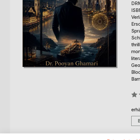
DRM
ISB
Ver
Ers
Spr
Schl
thr
mone
lite
Geop
Bloc
Barr
Bew
0%
erhä