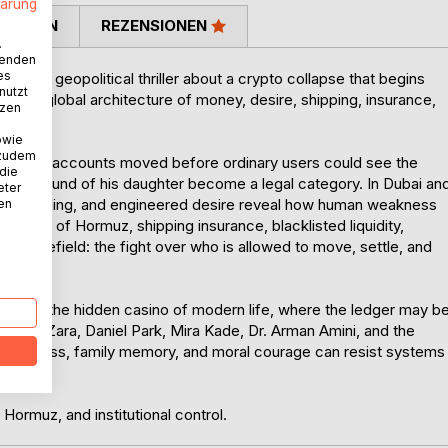
lärung
TIMMEN
REZENSIONEN
.
wenden
es
and geopolitical thriller about a crypto collapse that begins
nutzt
nto a global architecture of money, desire, shipping, insurance,
tzen
owie
 zudem
rivileged accounts moved before ordinary users could see the
 die
ucation fund of his daughter become a legal category. In Dubai an
eter
itual branding, and engineered desire reveal how human weakness
nen
trait of Hormuz, shipping insurance, blacklisted liquidity,
 battlefield: the fight over who is allowed to move, settle, and
vel about the hidden casino of modern life, where the ledger may b
Through Zara, Daniel Park, Mira Kade, Dr. Arman Amini, and the
ds, witness, family memory, and moral courage can resist systems
, Hormuz, and institutional control.