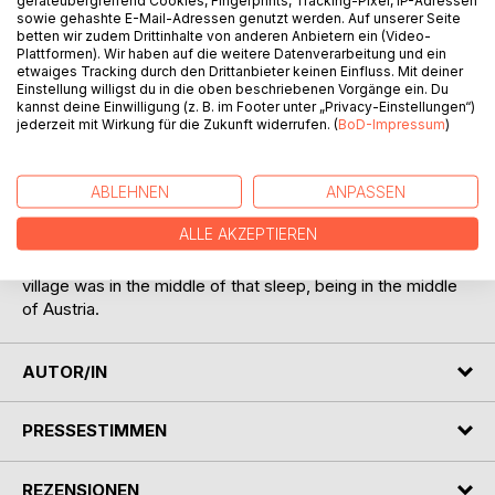
geräteübergreifend Cookies, Fingerprints, Tracking-Pixel, IP-Adressen
sowie gehashte E-Mail-Adressen genutzt werden. Auf unserer Seite
betten wir zudem Drittinhalte von anderen Anbietern ein (Video-
It was in 1590-winter. Austria was far away from the world,
Plattformen). Wir haben auf die weitere Datenverarbeitung und ein
etwaiges Tracking durch den Drittanbieter keinen Einfluss. Mit deiner
and asleep; it was still the Middle Ages in Austria, and
Einstellung willigst du in die oben beschriebenen Vorgänge ein. Du
promised to remain so forever. Some even set it away
kannst deine Einwilligung (z. B. im Footer unter „Privacy-Einstellungen“)
back centuries upon centuries and said that by the mental
jederzeit mit Wirkung für die Zukunft widerrufen. (
BoD-Impressum
)
and spiritual clock it was still the Age of Belief in Austria.
But they meant it as a compliment, not a slur, and it was so
taken, and we were all proud of it. I remember it well,
ABLEHNEN
ANPASSEN
although I was only a boy; and I remember, too, the
ALLE AKZEPTIEREN
pleasure it gave me.
Yes, Austria was far from the world, and asleep, and our
village was in the middle of that sleep, being in the middle
of Austria.
AUTOR/IN
PRESSESTIMMEN
REZENSIONEN