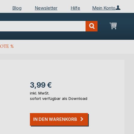
Blog
Newsletter
Hilfe
Mein Konto
Mein Wa
OTE %
3,99 €
inkl. MwSt.
sofort verfügbar als Download
IN DEN WARENKORB