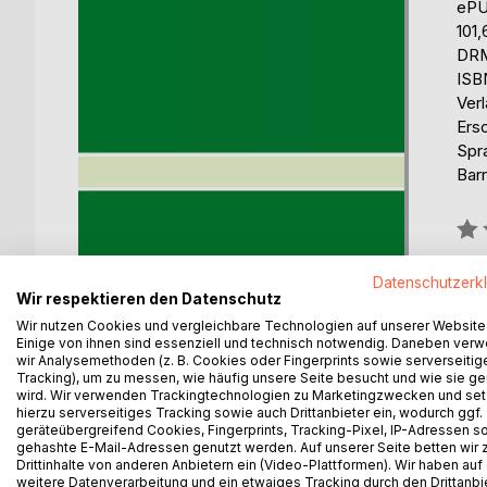
eP
101,
DRM
ISB
Ver
Ers
Spr
Barr
Bew
0%
erhä
Datenschutzerk
Wir respektieren den Datenschutz
Wir nutzen Cookies und vergleichbare Technologien auf unserer Website
Einige von ihnen sind essenziell und technisch notwendig. Daneben ver
wir Analysemethoden (z. B. Cookies oder Fingerprints sowie serverseitig
Tracking), um zu messen, wie häufig unsere Seite besucht und wie sie ge
wird. Wir verwenden Trackingtechnologien zu Marketingzwecken und se
hierzu serverseitiges Tracking sowie auch Drittanbieter ein, wodurch ggf.
BESCHREIBUNG
AUTOR/IN
PRESSES
geräteübergreifend Cookies, Fingerprints, Tracking-Pixel, IP-Adressen s
gehashte E-Mail-Adressen genutzt werden. Auf unserer Seite betten wir
Drittinhalte von anderen Anbietern ein (Video-Plattformen). Wir haben auf
In his encyclical Humani Generis, Pope Pius XII st
weitere Datenverarbeitung und ein etwaiges Tracking durch den Drittanbi