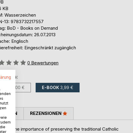
UB
6 KB
: Wasserzeichen
N-13: 9783732217557
lag: BoD - Books on Demand
cheinungsdatum: 26.07.2013
ache: Englisch
ierefreiheit: Eingeschränkt zugänglich
ertung::
0
Bewertungen
ltlich als:
lärung
BUCH
5,00 €
E-BOOK
3,99 €
.
wenden
es
nutzt
tzen
TIMMEN
REZENSIONEN
owie
 zudem
 die
ressed the importance of preserving the traditional Catholic
eter