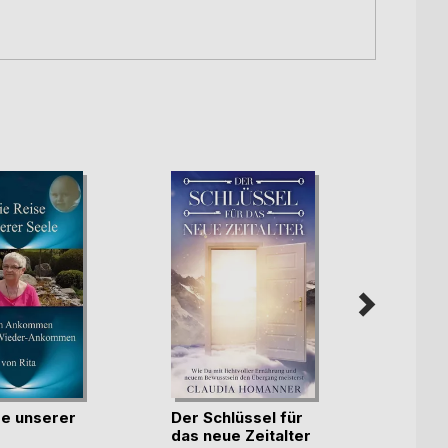
se unserer
Der Schlüssel für
Das G
das neue Zeitalter
Mike B