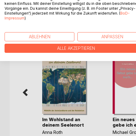
approach to philosophy. In his work The Metaphysi
keinen Einfluss. Mit deiner Einstellung willigst du in die oben beschriebe
of evolution is incompatible with the metaphysics o
Vorgänge ein. Du kannst deine Einwilligung (z. B. im Footer unter „Privacy-
Einstellungen“) jederzeit mit Wirkung für die Zukunft widerrufen. (
BoD-
Impressum
)
WEITERE TITEL BEI
Bo
ABLEHNEN
ANPASSEN
ALLE AKZEPTIEREN
tehende
Im Wohlstand an
Ein neues
hri(...)
deinem Seelenort
gebe ich e
en
Anna Roth
Michael Gr