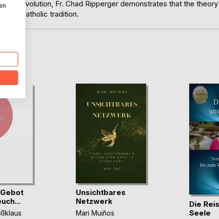
cs of Evolution, Fr. Chad Ripperger demonstrates that the theory
nen
f the Catholic tradition.
D
 Gebot
Unsichtbares
uch...
Netzwerk
Die Rei
Seele
oßklaus
Mari Muiños