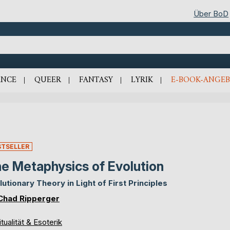
Über BoD
NCE
QUEER
FANTASY
LYRIK
E-BOOK-ANGEB
STSELLER
e Metaphysics of Evolution
lutionary Theory in Light of First Principles
 Chad Ripperger
itualität & Esoterik