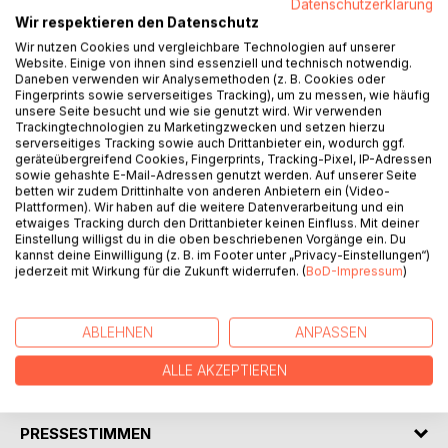
Datenschutzerklärung
Wir respektieren den Datenschutz
It was about two thousand years ago the Roman historian
Wir nutzen Cookies und vergleichbare Technologien auf unserer
Tacitus reported the Germanics venerated Mercury above
Website. Einige von ihnen sind essenziell und technisch notwendig.
all. He meant a Germanic God he equated with Mercury.
Daneben verwenden wir Analysemethoden (z. B. Cookies oder
Because Tacitus didn't denominate the name of that God,
Fingerprints sowie serverseitiges Tracking), um zu messen, wie häufig
it had to be interpreted.
unsere Seite besucht und wie sie genutzt wird. Wir verwenden
Trackingtechnologien zu Marketingzwecken und setzen hierzu
Many centuries later scholars widely agreed that the name
serverseitiges Tracking sowie auch Drittanbieter ein, wodurch ggf.
of this God must be Woden. Today that opinion is still taken
geräteübergreifend Cookies, Fingerprints, Tracking-Pixel, IP-Adressen
as evidence.
sowie gehashte E-Mail-Adressen genutzt werden. Auf unserer Seite
betten wir zudem Drittinhalte von anderen Anbietern ein (Video-
This assumption is assayed here on the basis of available
Plattformen). Wir haben auf die weitere Datenverarbeitung und ein
primary sources – the result suggests serious doubts about
etwaiges Tracking durch den Drittanbieter keinen Einfluss. Mit deiner
the entrenched view.
Einstellung willigst du in die oben beschriebenen Vorgänge ein. Du
kannst deine Einwilligung (z. B. im Footer unter „Privacy-Einstellungen“)
jederzeit mit Wirkung für die Zukunft widerrufen. (
BoD-Impressum
)
This book requires the willingness to leave comfortable
and well-traveled, often-repeated views to examine
unbiasedly apparent 'self-evidence facts'.
ABLEHNEN
ANPASSEN
ALLE AKZEPTIEREN
AUTOR/IN
PRESSESTIMMEN