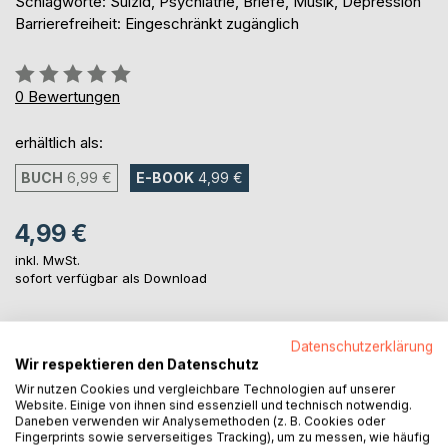
Schlagworte: Suizid, Psychiatrie, Briefe, Musik, Depression
Barrierefreiheit: Eingeschränkt zugänglich
Bewertung::
0%
0
Bewertungen
erhältlich als:
BUCH
6,99 €
E-BOOK
4,99 €
4,99 €
inkl. MwSt.
sofort verfügbar als Download
Datenschutzerklärung
IN DEN WARENKORB
Wir respektieren den Datenschutz
Wir nutzen Cookies und vergleichbare Technologien auf unserer
Auf die Merkliste
Website. Einige von ihnen sind essenziell und technisch notwendig.
Daneben verwenden wir Analysemethoden (z. B. Cookies oder
Titel bewerten
Fingerprints sowie serverseitiges Tracking), um zu messen, wie häufig