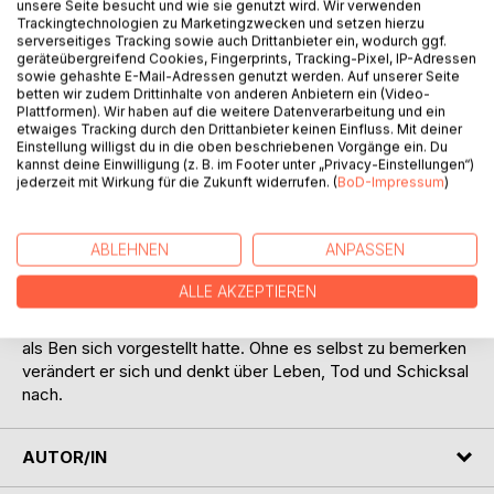
unsere Seite besucht und wie sie genutzt wird. Wir verwenden
Trackingtechnologien zu Marketingzwecken und setzen hierzu
serverseitiges Tracking sowie auch Drittanbieter ein, wodurch ggf.
geräteübergreifend Cookies, Fingerprints, Tracking-Pixel, IP-Adressen
sowie gehashte E-Mail-Adressen genutzt werden. Auf unserer Seite
betten wir zudem Drittinhalte von anderen Anbietern ein (Video-
Plattformen). Wir haben auf die weitere Datenverarbeitung und ein
etwaiges Tracking durch den Drittanbieter keinen Einfluss. Mit deiner
BESCHREIBUNG
Einstellung willigst du in die oben beschriebenen Vorgänge ein. Du
kannst deine Einwilligung (z. B. im Footer unter „Privacy-Einstellungen“)
jederzeit mit Wirkung für die Zukunft widerrufen. (
BoD-Impressum
)
Nichts erschüttert einen so sehr wie das
Unvorhergesehene. Als Bens Bruder Seth wegen eines
ABLEHNEN
ANPASSEN
Selbstmordversuchs in die Psychiatrie eingewiesen wird,
verändert sich sein ganzes Leben. In Briefen versucht er,
ALLE AKZEPTIEREN
seinem Bruder zu helfen. Doch seinen Zwilling zu
verstehen und dessen Einstellung zu ändern ist schwerer,
als Ben sich vorgestellt hatte. Ohne es selbst zu bemerken
verändert er sich und denkt über Leben, Tod und Schicksal
nach.
AUTOR/IN