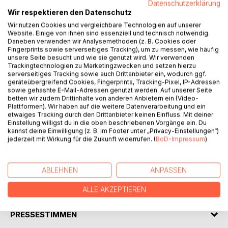
Datenschutzerklärung
Wir respektieren den Datenschutz
Wie würdest Du Dich entscheiden, wenn Dich die Liebe
Wir nutzen Cookies und vergleichbare Technologien auf unserer
ohne Vorwarnung mit voller Wucht mitten ins Herz träfe?
Website. Einige von ihnen sind essenziell und technisch notwendig.
Daneben verwenden wir Analysemethoden (z. B. Cookies oder
Fingerprints sowie serverseitiges Tracking), um zu messen, wie häufig
Mick jedenfalls steht vor der schwersten Entscheidung
unsere Seite besucht und wie sie genutzt wird. Wir verwenden
seines Lebens. Für seinen Job als Elitepolizist beim Berliner
Trackingtechnologien zu Marketingzwecken und setzen hierzu
SEK hat er jahrelang gekämpft.
serverseitiges Tracking sowie auch Drittanbieter ein, wodurch ggf.
geräteübergreifend Cookies, Fingerprints, Tracking-Pixel, IP-Adressen
sowie gehashte E-Mail-Adressen genutzt werden. Auf unserer Seite
Und nun, da er auf dem Olymp seiner Karriere steht, gerät
betten wir zudem Drittinhalte von anderen Anbietern ein (Video-
alles aus den Fugen. Wegen einer Frau, die über 9000
Plattformen). Wir haben auf die weitere Datenverarbeitung und ein
Kilometer entfernt auf einer heruntergekommenen Ranch in
etwaiges Tracking durch den Drittanbieter keinen Einfluss. Mit deiner
Einstellung willigst du in die oben beschriebenen Vorgänge ein. Du
Kalifornien lebt, um hilflose, ausgesetzte Tiere zu retten.
kannst deine Einwilligung (z. B. im Footer unter „Privacy-Einstellungen“)
Und die verdammt schwer zu zähmen ist.
jederzeit mit Wirkung für die Zukunft widerrufen. (
BoD-Impressum
)
Kopf oder Bauch?
ABLEHNEN
ANPASSEN
AUTOR/IN
ALLE AKZEPTIEREN
PRESSESTIMMEN