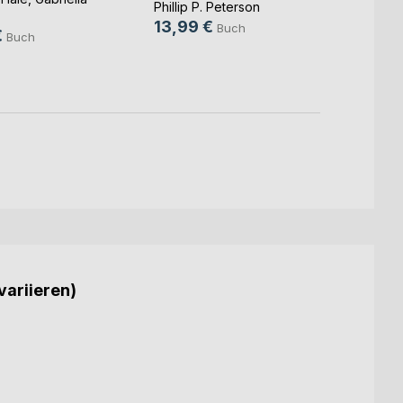
25,0
Phillip P. Peterson
.
13,99 €
9,99
Buch
€
Buch
variieren)