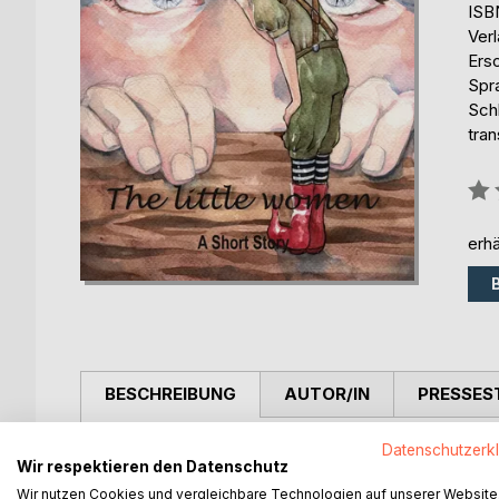
ISB
Ver
Ers
Spr
Schl
tran
Bew
0%
erhä
BESCHREIBUNG
AUTOR/IN
PRESSES
Datenschutzerk
One day the fisherman George discovers small, fing
Wir respektieren den Datenschutz
and their own, very special rules.
Wir nutzen Cookies und vergleichbare Technologien auf unserer Website
A modern fairy tale about longing, loss, and what