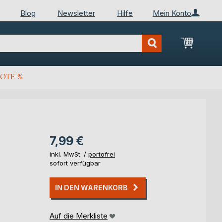
Blog
Newsletter
Hilfe
Mein Konto
Mein Wa
OTE %
7,99 €
inkl. MwSt. /
portofrei
sofort verfügbar
IN DEN WARENKORB
Auf die Merkliste