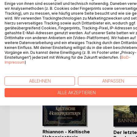
Einige von ihnen sind essenziell und technisch notwendig. Daneben ver
wir Analysemethoden (z. B. Cookies oder Fingerprints sowie serverseitig
This short story is a magical fairy tale that delights
Tracking), um zu messen, wie häufig unsere Seite besucht und wie sie ge
wird. Wir verwenden Trackingtechnologien zu Marketingzwecken und se
hierzu serverseitiges Tracking sowie auch Drittanbieter ein, wodurch ggf.
geräteübergreifend Cookies, Fingerprints, Tracking-Pixel, IP-Adressen s
gehashte E-Mail-Adressen genutzt werden. Auf unserer Seite betten wir
Drittinhalte von anderen Anbietern ein (Video-Plattformen). Wir haben auf
WEITERE TITEL BEI
Bo
weitere Datenverarbeitung und ein etwaiges Tracking durch den Drittanbi
keinen Einfluss. Mit deiner Einstellung willigst du in die oben beschriebe
Vorgänge ein. Du kannst deine Einwilligung (z. B. im Footer unter „Privacy-
Einstellungen“) jederzeit mit Wirkung für die Zukunft widerrufen. (
BoD-
Impressum
)
ABLEHNEN
ANPASSEN
ALLE AKZEPTIEREN
Rhiannon - Keltische
Der letzte