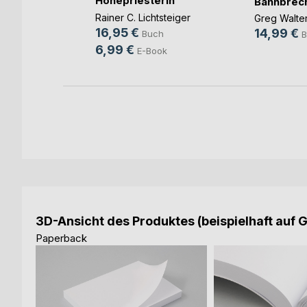
Hohepriesterin
Bannbrec
sár
Rainer C. Lichtsteiger
Greg Walte
16,95 €
14,99 €
Buch
B
6,99 €
E-Book
3D-Ansicht des Produktes (beispielhaft auf 
Paperback