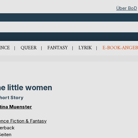
Über BoD
NCE
QUEER
FANTASY
LYRIK
E-BOOK-ANGEB
e little women
hort Story
tina Muenster
ence Fiction & Fantasy
erback
Seiten