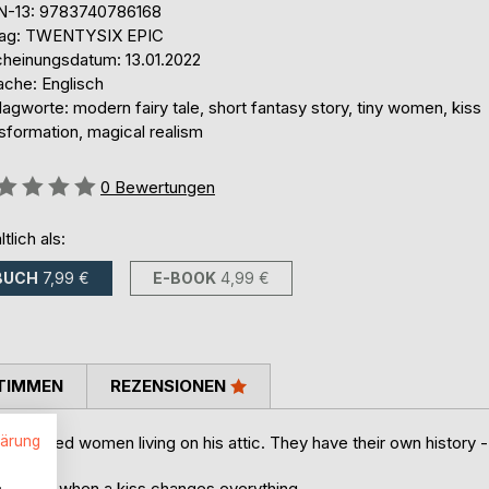
N-13: 9783740786168
lag: TWENTYSIX EPIC
cheinungsdatum: 13.01.2022
ache: Englisch
agworte: modern fairy tale, short fantasy story, tiny women, kiss
sformation, magical realism
ertung::
0
Bewertungen
ltlich als:
BUCH
7,99 €
E-BOOK
4,99 €
TIMMEN
REZENSIONEN
lärung
er-sized women living on his attic. They have their own history -
.
 happens when a kiss changes everything.