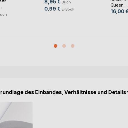
her
8,95 €
Buch
Queen
, ..
rs
0,99 €
E-Book
16,00 
uch
Grundlage des Einbandes, Verhältnisse und Details 