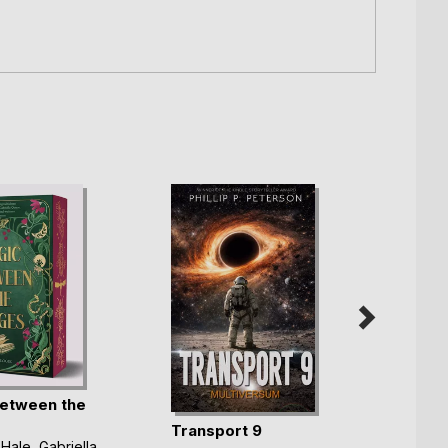
etween the
Yonna
Transport 9
Charlo
 Hale
,
Gabriella