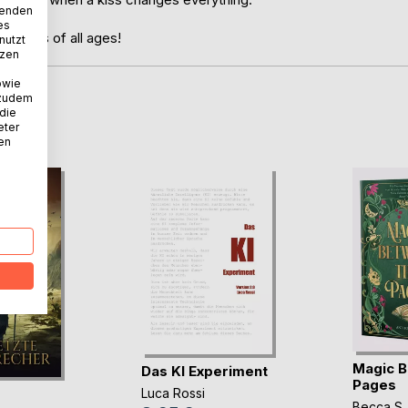
wenden
es
 readers of all ages!
nutzt
tzen
owie
 zudem
 die
D
eter
nen
Magic B
Das KI Experiment
Pages
Luca Rossi
Becca S.