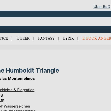
Über BoD
NCE
QUEER
FANTASY
LYRIK
E-BOOK-ANGEB
e Humboldt Triangle
olas Montemolinos
chichte & Biografien
UB
 MB
: Wasserzeichen