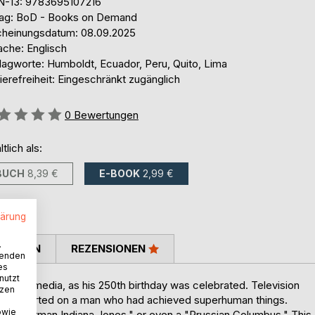
N-13: 9783695107216
lag: BoD - Books on Demand
cheinungsdatum: 08.09.2025
ache: Englisch
lagworte: Humboldt, Ecuador, Peru, Quito, Lima
ierefreiheit: Eingeschränkt zugänglich
ertung::
0
Bewertungen
ltlich als:
BUCH
8,39 €
E-BOOK
2,99 €
lärung
.
TIMMEN
REZENSIONEN
wenden
es
nutzt
in the media, as his 250th birthday was celebrated. Television
tzen
ly reported on a man who had achieved superhuman things.
owie
the "German Indiana Jones," or even a "Prussian Columbus." This