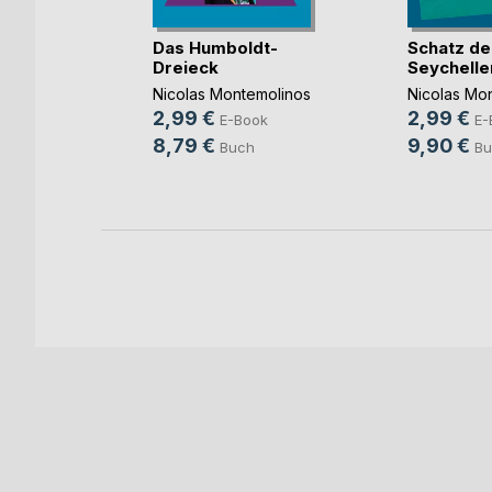
die
Das Humboldt-
Schatz de
Dreieck
Seychelle
Nicolas Montemolinos
Nicolas Mo
2,99 €
2,99 €
ok
E-Book
E-
8,79 €
9,90 €
h
Buch
Bu