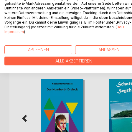
gehashte E-Mail-Adressen genutzt werden. Auf unserer Seite betten wir
glorification and hero worship sometimes degenera
Drittinhalte von anderen Anbietern ein (Video-Plattformen). Wir haben auf
we know, are often fictitious creatures or hypocri
weitere Datenverarbeitung und ein etwaiges Tracking durch den Drittanbi
keinen Einfluss. Mit deiner Einstellung willigst du in die oben beschriebe
polymath, one should not forget that this is about
Vorgänge ein. Du kannst deine Einwilligung (z. B. im Footer unter „Privacy-
but not an asexual neutral devoted solely to scien
Einstellungen“) jederzeit mit Wirkung für die Zukunft widerrufen. (
BoD-
questions: Did he have an illegitimate son? Did he
Impressum
)
active during the five years of his journey?
ABLEHNEN
ANPASSEN
ALLE AKZEPTIEREN
WEITERE TITEL BEI
Bo