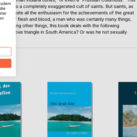
 zudem
ted into a completely exaggerated cult of saints. But saints, as
 die
tes. Despite all the enthusiasm for the achievements of the great
eter
nen
 a man of flesh and blood, a man who was certainly many things,
ce. Among other things, this book deals with the following
 have a love triangle in South America? Or was he not sexually
D