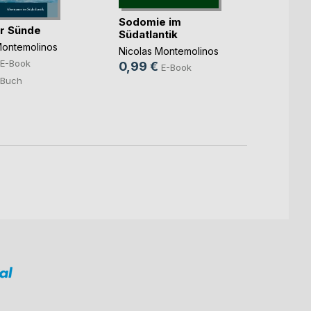
Sodomie im
Verlo
r Sünde
Südatlantik
Nicola
Montemolinos
Nicolas Montemolinos
3,99
E-Book
0,99 €
E-Book
Buch