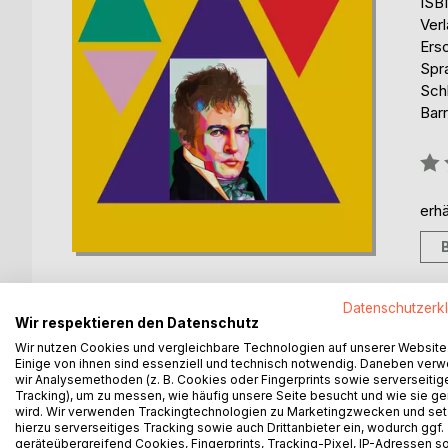
ISB
Ver
Ers
Spr
Sch
Barr
Bew
0%
erhä
Datenschutzerk
Wir respektieren den Datenschutz
Wir nutzen Cookies und vergleichbare Technologien auf unserer Website
BESCHREIBUNG
AUTOR/IN
PRESSES
Einige von ihnen sind essenziell und technisch notwendig. Daneben ver
wir Analysemethoden (z. B. Cookies oder Fingerprints sowie serverseitig
Tracking), um zu messen, wie häufig unsere Seite besucht und wie sie ge
In 2019, Alexander von Humboldt was very present 
wird. Wir verwenden Trackingtechnologien zu Marketingzwecken und se
programs, newspapers, and new books euphorical
hierzu serverseitiges Tracking sowie auch Drittanbieter ein, wodurch ggf.
geräteübergreifend Cookies, Fingerprints, Tracking-Pixel, IP-Adressen s
There was talk of the "Shakespeare of science," 