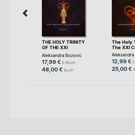
vo XXI
THE HOLY TRINITY
The Holy T
kr(...)
OF THE XXI
The XXI C
CENTUR(...)
ozovic
Aleksandra
Aleksandra Bozovic
12,99 €
17,99 €
ch
E
E-Book
25,00 €
48,00 €
Buch