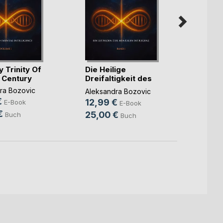
 Trinity Of
Die Heilige
Die He
 Century
Dreifaltigkeit des
Dreifa
XXI(...)
XXI(...
ra Bozovic
Aleksandra Bozovic
Aleksa
€
12,99 €
12,9
E-Book
E-Book
€
25,00 €
25,0
Buch
Buch