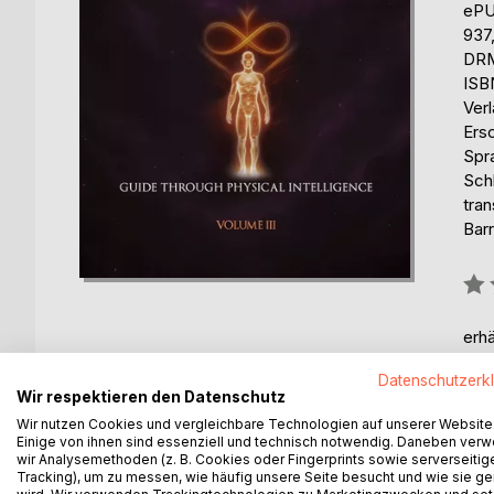
eP
937
DRM
ISB
Ver
Ers
Spr
Schl
tran
Barr
Bew
0%
erhä
Datenschutzerk
Wir respektieren den Datenschutz
Wir nutzen Cookies und vergleichbare Technologien auf unserer Website
Einige von ihnen sind essenziell und technisch notwendig. Daneben ver
wir Analysemethoden (z. B. Cookies oder Fingerprints sowie serverseitig
BESCHREIBUNG
AUTOR/IN
PRESSES
Tracking), um zu messen, wie häufig unsere Seite besucht und wie sie ge