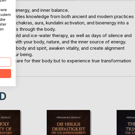
tzen
 health, energy, and inner balance.
owie
 zudem
elligence unites knowledge from both ancient and modern practices
 die
rk with chakras, aura, kundalini activation, and bioenergy into a
eter
ciousness through the body.
nen
ts of cold and ice-water therapy, as well as days of silence and
ction with your body, nature, and the inner source of energy.
rmonize body and spirit, awaken vitality, and create alignment
ls of your being.
wish to care for their body but to experience true transformation
D