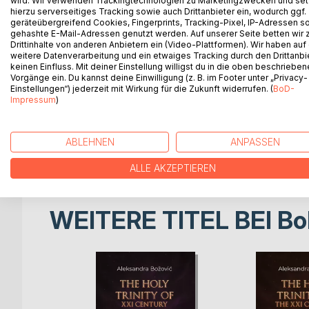
wird. Wir verwenden Trackingtechnologien zu Marketingzwecken und se
hierzu serverseitiges Tracking sowie auch Drittanbieter ein, wodurch ggf.
This is not an ordinary book, but a path to physical
geräteübergreifend Cookies, Fingerprints, Tracking-Pixel, IP-Adressen s
gehashte E-Mail-Adressen genutzt werden. Auf unserer Seite betten wir
The Holy Trinity of the XXI century, Physical Int
Drittinhalte von anderen Anbietern ein (Video-Plattformen). Wir haben auf
such as yoga, solar yoga, qi gong, reiki, and the wo
weitere Datenverarbeitung und ein etwaiges Tracking durch den Drittanbi
practical guide for awakening life force and cons
keinen Einfluss. Mit deiner Einstellung willigst du in die oben beschriebe
Vorgänge ein. Du kannst deine Einwilligung (z. B. im Footer unter „Privacy-
Through chapters on breathing, mudras, the benefi
Einstellungen“) jederzeit mit Wirkung für die Zukunft widerrufen. (
BoD-
fasting, this book leads you toward a deeper conne
Impressum
)
It provides tools to purify your energy centers, ha
between the physical, emotional, and spiritual leve
An inspiring companion for all those who not only 
ABLEHNEN
ANPASSEN
and a higher level of consciousness through it.
ALLE AKZEPTIEREN
WEITERE TITEL BEI
Bo