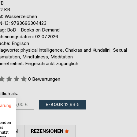
UB
,2 KB
: Wasserzeichen
N-13: 9783696304423
lag: BoD - Books on Demand
cheinungsdatum: 02.07.2026
ache: Englisch
agworte: physical intelligence, Chakras and Kundalini, Sexual
smutation, Mindfulness, Meditation
ierefreiheit: Eingeschränkt zugänglich
ertung::
0
Bewertungen
ltlich als:
BUCH
25,00 €
E-BOOK
12,99 €
lärung
.
wenden
es
TIMMEN
REZENSIONEN
nutzt