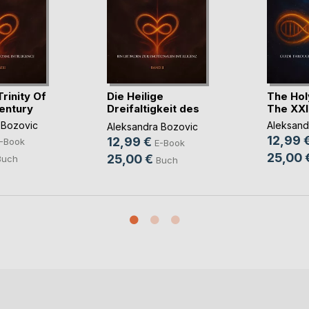
rinity Of
Die Heilige
The Holy
entury
Dreifaltigkeit des
The XXI
XXI(...)
 Bozovic
Aleksand
Aleksandra Bozovic
12,99 
12,99 €
-Book
E-Book
25,00 
25,00 €
Buch
Buch