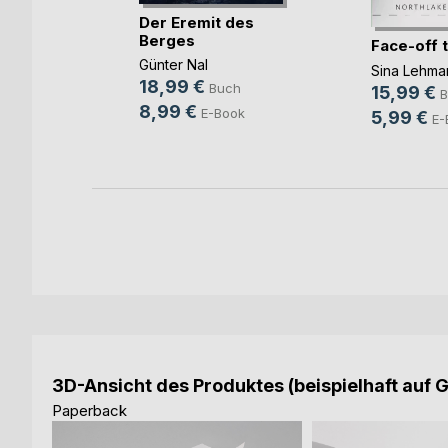
Der Eremit des
Berges
Face-off 
kon
Günter Nal
Sina Lehma
18,99 €
Buch
15,99 €
B
8,99 €
E-Book
5,99 €
E-
3D-Ansicht des Produktes (beispielhaft auf 
Paperback