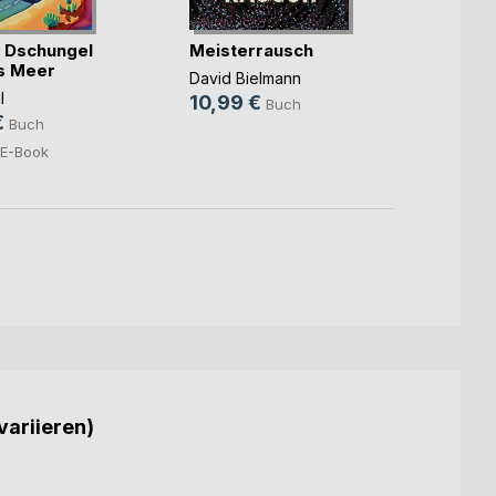
 Dschungel
Meisterrausch
Mama
as Meer
Funke
David Bielmann
l
Susann
10,99 €
Buch
€
15,9
Buch
5,99
E-Book
variieren)