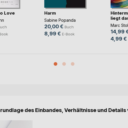
to Love
Harm
Hinterm
liegt d
nn
Sabine Popanda
Marc Stol
20,00 €
uch
Buch
14,99 
8,99 €
Book
E-Book
4,99 €
Grundlage des Einbandes, Verhältnisse und Details 