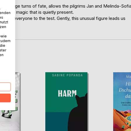
 strange turns of fate, allows the pilgrims Jan and Melinda-Sofi
.
kind of magic that is quietly present.
wenden
es
old put everyone to the test. Gently, this unusual figure leads us
nutzt
e shape
tzen
owie
 zudem
 die
eter
nen
D