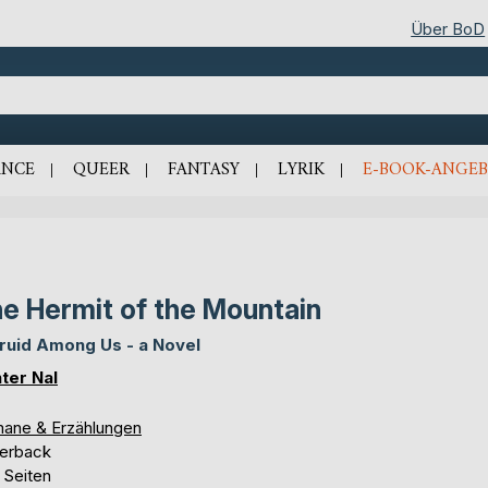
Über BoD
NCE
QUEER
FANTASY
LYRIK
E-BOOK-ANGEB
e Hermit of the Mountain
ruid Among Us - a Novel
ter Nal
ane & Erzählungen
erback
 Seiten