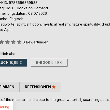
N-13: 9783696369538
lag: BoD - Books on Demand
cheinungsdatum: 03.07.2026
ache: Englisch
agworte: spiritual fiction, mystical realism, nature spirituality, druid
ss Alps
ertung::
0
Bewertungen
ltlich als:
BUCH
18,99 €
E-BOOK
9,49 €
TIMMEN
REZENSIONEN
ss of the mountain and close to the great waterfall, searching souls
lärung