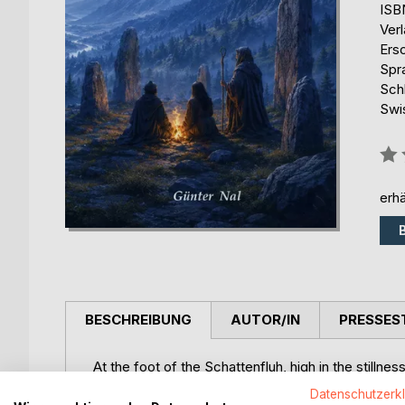
ISB
Ver
Ers
Spr
Schl
Swi
Bew
0%
erhä
BESCHREIBUNG
AUTOR/IN
PRESSES
At the foot of the Schattenfluh, high in the stillne
encounter Angus, the hermit.
Datenschutzerk