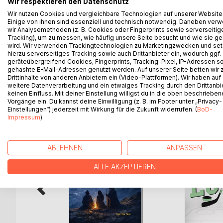
Wir respektieren den Datenschutz
A druid who, through unexpected conversations and
Wir nutzen Cookies und vergleichbare Technologien auf unserer Website
to glimpse new inner worlds, transformation, and a 
Einige von ihnen sind essenziell und technisch notwendig. Daneben ver
wir Analysemethoden (z. B. Cookies oder Fingerprints sowie serverseitig
In the small village by the lake, the events that unf
Tracking), um zu messen, wie häufig unsere Seite besucht und wie sie ge
into his world - and speaks of what begins to tak
wird. Wir verwenden Trackingtechnologien zu Marketingzwecken und se
In the visible.
hierzu serverseitiges Tracking sowie auch Drittanbieter ein, wodurch ggf.
geräteübergreifend Cookies, Fingerprints, Tracking-Pixel, IP-Adressen s
gehashte E-Mail-Adressen genutzt werden. Auf unserer Seite betten wir
Drittinhalte von anderen Anbietern ein (Video-Plattformen). Wir haben auf
weitere Datenverarbeitung und ein etwaiges Tracking durch den Drittanbi
keinen Einfluss. Mit deiner Einstellung willigst du in die oben beschriebe
WEITERE TITEL BEI
Bo
Vorgänge ein. Du kannst deine Einwilligung (z. B. im Footer unter „Privacy-
Einstellungen“) jederzeit mit Wirkung für die Zukunft widerrufen. (
BoD-
Impressum
)
ABLEHNEN
ANPASSEN
ALLE AKZEPTIEREN