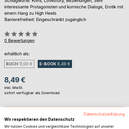
Schlagworte: Krimi, Lovestory, Beziehungen, Sehr
interessante Protagonisten und komische Dialoge, Erotik mit
einem Hang zu High Heels
Barrierefreiheit: Eingeschränkt zugänglich
Bewertung::
0%
0
Bewertungen
erhältlich als:
BUCH
11,00 €
E-BOOK
8,49 €
8,49 €
inkl. MwSt.
sofort verfügbar als Download
IN DEN WARENKORB
Datenschutzerklärung
Wir respektieren den Datenschutz
Wir nutzen Cookies und vergleichbare Technologien auf unserer