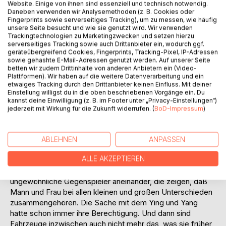
Auf die Merkliste
Website. Einige von ihnen sind essenziell und technisch notwendig.
Titel bewerten
Daneben verwenden wir Analysemethoden (z. B. Cookies oder
Fingerprints sowie serverseitiges Tracking), um zu messen, wie häufig
unsere Seite besucht und wie sie genutzt wird. Wir verwenden
Trackingtechnologien zu Marketingzwecken und setzen hierzu
serverseitiges Tracking sowie auch Drittanbieter ein, wodurch ggf.
geräteübergreifend Cookies, Fingerprints, Tracking-Pixel, IP-Adressen
sowie gehashte E-Mail-Adressen genutzt werden. Auf unserer Seite
betten wir zudem Drittinhalte von anderen Anbietern ein (Video-
Plattformen). Wir haben auf die weitere Datenverarbeitung und ein
etwaiges Tracking durch den Drittanbieter keinen Einfluss. Mit deiner
BESCHREIBUNG
Einstellung willigst du in die oben beschriebenen Vorgänge ein. Du
kannst deine Einwilligung (z. B. im Footer unter „Privacy-Einstellungen“)
jederzeit mit Wirkung für die Zukunft widerrufen. (
BoD-Impressum
)
Das Land und die Stadt dienen ein weiteres Mal als
Kulissen für zahlreiche Wortduelle zwischen Mann und
Frau. In der Oberpfalz geht es ungewöhnlich turbulent zu,
ABLEHNEN
ANPASSEN
wobei es dort mehr zu Entdecken gibt als nur frische Luft.
ALLE AKZEPTIEREN
Dafür zeigt die Stadt Hamburg sich dieses Mal von einer
ungewohnten Seite. Im Wuppervalley geraten sehr
ungewöhnliche Gegenspieler aneinander, die zeigen, daß
Mann und Frau bei allen kleinen und großen Unterschieden
zusammengehören. Die Sache mit dem Ying und Yang
hatte schon immer ihre Berechtigung. Und dann sind
Fahrzeuge inzwischen auch nicht mehr das, was sie früher