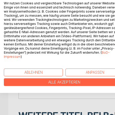
Wir nutzen Cookies und vergleichbare Technologien auf unserer Website
"The Great Wall of China" ("Beim Bau der Chinesisc
Einige von ihnen sind essenziell und technisch notwendig. Daneben ver
was not published until 1931, seven years after hi
wir Analysemethoden (z. B. Cookies oder Fingerprints sowie serverseitig
collection "Beim Bau der Chinesischen Mauer". Con
Tracking), um zu messen, wie häufig unsere Seite besucht und wie sie ge
wird. Wir verwenden Trackingtechnologien zu Marketingzwecken und se
as "A Message from the Emperor" ("Eine kaiserliche
hierzu serverseitiges Tracking sowie auch Drittanbieter ein, wodurch ggf.
Doctor"). Some sub-themes of the story include wh
geräteübergreifend Cookies, Fingerprints, Tracking-Pixel, IP-Adressen s
different places), the relationship of the Chinese
gehashte E-Mail-Adressen genutzt werden. Auf unserer Seite betten wir
Drittinhalte von anderen Anbietern ein (Video-Plattformen). Wir haben auf
presence. The story is told in first person by an o
weitere Datenverarbeitung und ein etwaiges Tracking durch den Drittanbi
Willa and Edwin Muir was published by Martin Secke
keinen Einfluss. Mit deiner Einstellung willigst du in die oben beschriebe
Stories and Reflections" (New York: Schocken Bo
Vorgänge ein. Du kannst deine Einwilligung (z. B. im Footer unter „Privacy-
Einstellungen“) jederzeit mit Wirkung für die Zukunft widerrufen. (
BoD-
Impressum
)
"Beim Bau der Chinesischen Mauer" ist eine fragm
postum veröffentlicht wurde. Sie schildert die H
und deren Mystifizierung. Außerdem werden eine f
ABLEHNEN
ANPASSEN
skizziert. Eingebettet in diese Erzählung ist eine P
eigenständige Geschichte darstellt und im Rahmen
ALLE AKZEPTIEREN
"Beim Bau der chinesischen Mauer" hat Kafkas F
Nachlass herausgegeben.