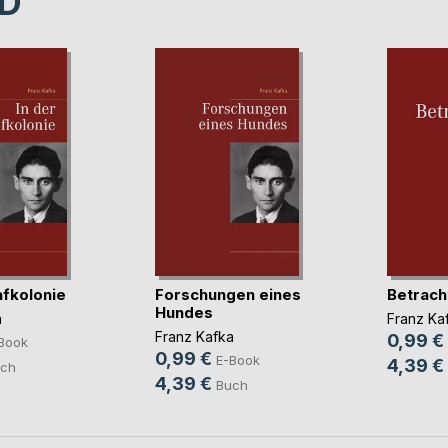
D
afkolonie
Forschungen eines
Betrach
Hundes
a
Franz Ka
Franz Kafka
0,99 €
Book
0,99 €
E-Book
4,39 €
ch
4,39 €
Buch