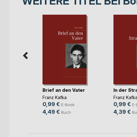
WEITERE TITEL BEI
Bo
Brief an den Vater
In der Str
tist
Franz Kafka
Franz Kafk
0,99 €
0,99 €
E-Book
E-
ok
4,49 €
4,39 €
Buch
Bu