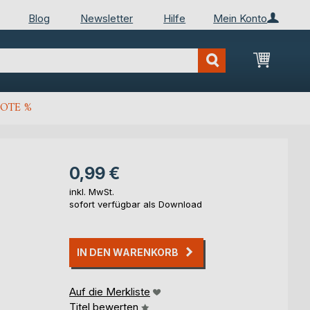
Blog
Newsletter
Hilfe
Mein Konto
Mein Wa
OTE %
0,99 €
inkl. MwSt.
sofort verfügbar als Download
IN DEN WARENKORB
Auf die Merkliste
Titel bewerten