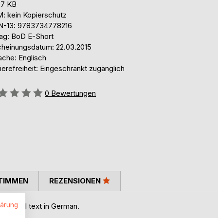
,7 KB
: kein Kopierschutz
N-13: 9783734778216
lag: BoD E-Short
cheinungsdatum: 22.03.2015
ache: Englisch
ierefreiheit: Eingeschränkt zugänglich
ertung::
0
Bewertungen
TIMMEN
REZENSIONEN
lärung
e original text in German.