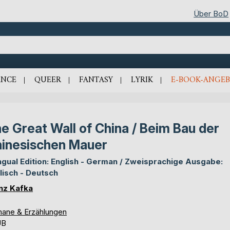
Über BoD
NCE
QUEER
FANTASY
LYRIK
E-BOOK-ANGEB
e Great Wall of China / Beim Bau der
inesischen Mauer
ingual Edition: English - German / Zweisprachige Ausgabe:
lisch - Deutsch
nz Kafka
ane & Erzählungen
UB