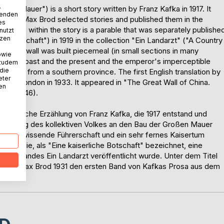
.
hen Mauer") is a short story written by Franz Kafka in 1917. It
wenden
s death. Max Brod selected stories and published them in the
es
tained within the story is a parable that was separately publishe
nutzt
tzen
 Botschaft") in 1919 in the collection "Ein Landarzt" ("A Country
y the wall was built piecemeal (in small sections in many
owie
 with the past and the present and the emperor's imperceptible
 zudem
 die
lder man from a southern province. The first English translation by
eter
r in London in 1933. It appeared in "The Great Wall of China.
nen
oks, 1946).
entarische Erzählung von Franz Kafka, die 1917 entstand und
inwendung des kollektiven Volkes an den Bau der Großen Mauer
ast allwissende Führerschaft und ein sehr fernes Kaisertum
arabel, die, als "Eine kaiserliche Botschaft" bezeichnet, eine
 des Bandes Ein Landarzt veröffentlicht wurde. Unter dem Titel
reund Max Brod 1931 den ersten Band von Kafkas Prosa aus dem