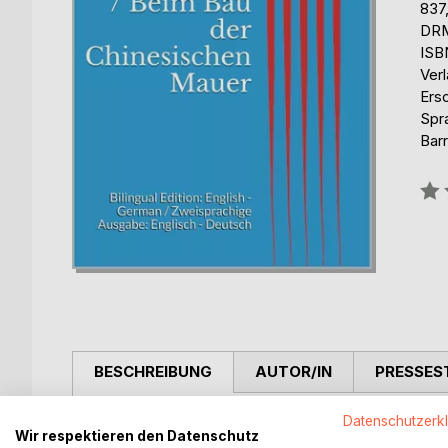
837
DRM
ISB
Ver
Ers
Spr
Barr
Bew
0%
BESCHREIBUNG
AUTOR/IN
PRESSES
Datenschutzerk
This edition contains the English translation and th
Wir respektieren den Datenschutz