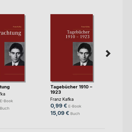
tung
Tagebücher 1910 –
Besch
1923
Kamp
fka
Franz Kafka
Franz 
E-Book
0,99 €
0,99
E-Book
Buch
15,09 €
5,09
Buch