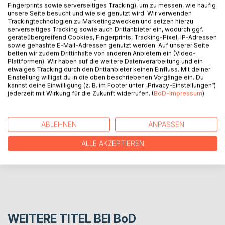
Fingerprints sowie serverseitiges Tracking), um zu messen, wie häufig
unsere Seite besucht und wie sie genutzt wird. Wir verwenden
Trackingtechnologien zu Marketingzwecken und setzen hierzu
serverseitiges Tracking sowie auch Drittanbieter ein, wodurch ggf.
geräteübergreifend Cookies, Fingerprints, Tracking-Pixel, IP-Adressen
BESCHREIBUNG
sowie gehashte E-Mail-Adressen genutzt werden. Auf unserer Seite
betten wir zudem Drittinhalte von anderen Anbietern ein (Video-
Plattformen). Wir haben auf die weitere Datenverarbeitung und ein
Zen-Satsang with Ishvara on different spiritual issues.
etwaiges Tracking durch den Drittanbieter keinen Einfluss. Mit deiner
Einstellung willigst du in die oben beschriebenen Vorgänge ein. Du
kannst deine Einwilligung (z. B. im Footer unter „Privacy-Einstellungen“)
jederzeit mit Wirkung für die Zukunft widerrufen. (
BoD-Impressum
)
AUTOR/IN
PRESSESTIMMEN
ABLEHNEN
ANPASSEN
ALLE AKZEPTIEREN
REZENSIONEN
WEITERE TITEL BEI
BoD