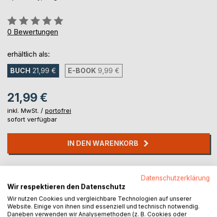
Bewertung::
0%
0
Bewertungen
erhältlich als:
BUCH
21,99 €
E-BOOK
9,99 €
21,99 €
inkl. MwSt. /
portofrei
sofort verfügbar
IN DEN WARENKORB
Auf die Merkliste
Datenschutzerklärung
Titel bewerten
Wir respektieren den Datenschutz
Wir nutzen Cookies und vergleichbare Technologien auf unserer
Website. Einige von ihnen sind essenziell und technisch notwendig.
Daneben verwenden wir Analysemethoden (z. B. Cookies oder