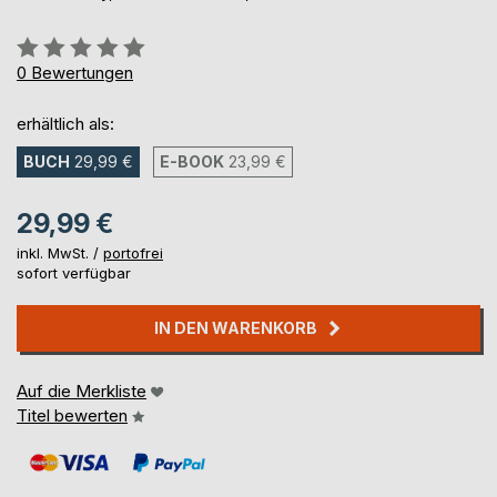
Bewertung::
0%
0
Bewertungen
erhältlich als:
BUCH
29,99 €
E-BOOK
23,99 €
29,99 €
inkl. MwSt. /
portofrei
sofort verfügbar
IN DEN WARENKORB
Auf die Merkliste
Titel bewerten