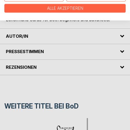
mysterious card deck.
So, this book about Fortune Telling with the Grand Jeu may
ALLE AKZEPTIEREN
be an inspiration and a dictionary for the language of Grand
Lenormand Cards for both beginners and advanced.
AUTOR/IN
PRESSESTIMMEN
REZENSIONEN
WEITERE TITEL BEI
BoD