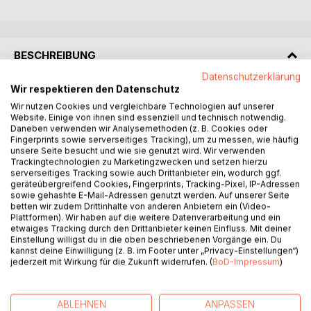
BESCHREIBUNG
Datenschutzerklärung
Wir respektieren den Datenschutz
The "Grand Jeu Lenormand" is considered as the supreme
Wir nutzen Cookies und vergleichbare Technologien auf unserer
discipline in cartomancy. And in this book is written down all
Website. Einige von ihnen sind essenziell und technisch notwendig.
the knowledge that is needed to predict the future with
Daneben verwenden wir Analysemethoden (z. B. Cookies oder
these special cards.
Fingerprints sowie serverseitiges Tracking), um zu messen, wie häufig
unsere Seite besucht und wie sie genutzt wird. Wir verwenden
This textbook with its facts about the origin and meanings
Trackingtechnologien zu Marketingzwecken und setzen hierzu
of the 54 Grand Lenormand Cards provides a quick and
serverseitiges Tracking sowie auch Drittanbieter ein, wodurch ggf.
clear introduction to fortune telling with these mystical
geräteübergreifend Cookies, Fingerprints, Tracking-Pixel, IP-Adressen
sowie gehashte E-Mail-Adressen genutzt werden. Auf unserer Seite
cards. It guides in a classic and traditional way - based on a
betten wir zudem Drittinhalte von anderen Anbietern ein (Video-
real instruction from the year 1845 and other old traditions -
Plattformen). Wir haben auf die weitere Datenverarbeitung und ein
step by step through the so-called "Grand Jeu" that once
etwaiges Tracking durch den Drittanbieter keinen Einfluss. Mit deiner
Einstellung willigst du in die oben beschriebenen Vorgänge ein. Du
Mlle. Lenormand did for her clients. The detailed
kannst deine Einwilligung (z. B. im Footer unter „Privacy-Einstellungen“)
explanations of the only real method of interpretation and
jederzeit mit Wirkung für die Zukunft widerrufen. (
BoD-Impressum
)
of the modern aspects of the Grand Jeu, as well as
clearing up of mistakes in relation to these cards, allow a
complete understanding of the handling of these
ABLEHNEN
ANPASSEN