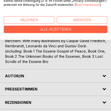
kannst deine Einwilligung (z. B. im Footer unter „Privacy-Einstellungen“)
“purity”, but in its obvious richness, abundance and fertility.
jederzeit mit Wirkung für die Zukunft widerrufen. (
BoD-Impressum
)
A Christianity that regards Earth just as important and divine
as it regards Heaven. A Christianity describing the body as
a temple for the soul. A Christianity that communicates with
ABLEHNEN
ANPASSEN
Heaven and Earth … — Well, here it is!
ALLE AKZEPTIEREN
For the first time all translations of the Essene scripts in
one volume, revised, newly arranged and edited by Dr. Jörg
Berchem. With many illustrations by Caspar David Friedrich,
Rembrandt, Leonardo da Vinci and Gustav Doré.
(including: Book 1 The Essene Gospel of Peace, Book One,
Book 2 The Unknown Books of the Essenes, Book 3 Lost
Scrolls of the Essene Bro
AUTOR/IN
PRESSESTIMMEN
REZENSIONEN