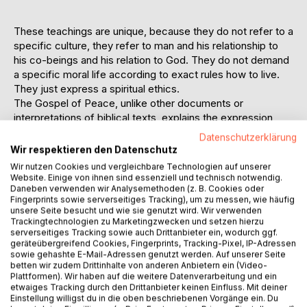
These teachings are unique, because they do not refer to a
specific culture, they refer to man and his relationship to
his co-beings and his relation to God. They do not demand
a specific moral life according to exact rules how to live.
They just express a spiritual ethics.
The Gospel of Peace, unlike other documents or
interpretations of biblical texts, explains the expression
“Heavenly Father” in a very deep meaning, also because of
Datenschutzerklärung
the fact that it describes “the Earthly Mother” as well.
Wir respektieren den Datenschutz
It does not mean that it proclaims a female God next to a
Wir nutzen Cookies und vergleichbare Technologien auf unserer
male God. We are still dealing with a monotheistic religion.
Website. Einige von ihnen sind essenziell und technisch notwendig.
But in its divine dualism it does not exclude female
Daneben verwenden wir Analysemethoden (z. B. Cookies oder
Fingerprints sowie serverseitiges Tracking), um zu messen, wie häufig
character in God, nor the female and maternal principle of
unsere Seite besucht und wie sie genutzt wird. Wir verwenden
nature. Therefore it re-connects Christianity with obvious
Trackingtechnologien zu Marketingzwecken und setzen hierzu
and deeply experienced world views that can be found as
serverseitiges Tracking sowie auch Drittanbieter ein, wodurch ggf.
geräteübergreifend Cookies, Fingerprints, Tracking-Pixel, IP-Adressen
universal in all cultures and religions except the three
sowie gehashte E-Mail-Adressen genutzt werden. Auf unserer Seite
Thora-based Jewish, Christian and Muslim religions.
betten wir zudem Drittinhalte von anderen Anbietern ein (Video-
Let us just assume for a moment a Christianity that is not
Plattformen). Wir haben auf die weitere Datenverarbeitung und ein
etwaiges Tracking durch den Drittanbieter keinen Einfluss. Mit deiner
denying but also worshipping the maternal aspects, not
Einstellung willigst du in die oben beschriebenen Vorgänge ein. Du
only in some sick romanticisation of virginity and unearthly