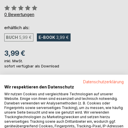
Bewertung::
0%
0
Bewertungen
erhältlich als:
BUCH
5,99 €
E-BOOK
3,99 €
3,99 €
inkl. MwSt.
sofort verfügbar als Download
Datenschutzerklärung
IN DEN WARENKORB
Wir respektieren den Datenschutz
Wir nutzen Cookies und vergleichbare Technologien auf unserer
Website. Einige von ihnen sind essenziell und technisch notwendig.
Auf die Merkliste
Daneben verwenden wir Analysemethoden (z. B. Cookies oder
Fingerprints sowie serverseitiges Tracking), um zu messen, wie häufig
Titel bewerten
unsere Seite besucht und wie sie genutzt wird. Wir verwenden
Trackingtechnologien zu Marketingzwecken und setzen hierzu
serverseitiges Tracking sowie auch Drittanbieter ein, wodurch ggf.
geräteübergreifend Cookies, Fingerprints, Tracking-Pixel, IP-Adressen