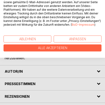
sowie gehashte E-Mail-Adressen genutzt werden. Auf unserer Seite
betten wir zudem Drittinhalte von anderen Anbietern ein (Video-
Plattformen). Wir haben auf die weitere Datenverarbeitung und ein
etwaiges Tracking durch den Drittanbieter keinen Einfluss. Mit deiner
Einstellung willigst du in die oben beschriebenen Vorgänge ein. Du
BESCHREIBUNG
kannst deine Einwilligung (z. B. im Footer unter „Privacy-Einstellungen“)
jederzeit mit Wirkung für die Zukunft widerrufen. (
BoD-Impressum
)
Der Frieden auf der Welt ist zurzeit ein sehr fragiles
Pflänzchen. Menschen bemühen sich verzweifelt, aber
ABLEHNEN
ANPASSEN
vergeblich ihn aufrecht zu ehalten. Also beschließt der
Weihnachtsmann zusammen mit einigen anderen
ALLE AKZEPTIEREN
Märchenfiguren ihnen zu helfen, den Frieden wieder
herzustellen.
AUTOR/IN
PRESSESTIMMEN
REZENSIONEN