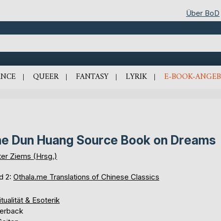
Über BoD
NCE
QUEER
FANTASY
LYRIK
E-BOOK-ANGEB
e Dun Huang Source Book on Dreams
ter Ziems (Hrsg.)
d 2:
Othala.me Translations of Chinese Classics
itualität & Esoterik
erback