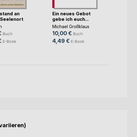
stand an
Ein neues Gebot
Unsic
Seelenort
gebe ich euch...
Netz
h
Michael Großklaus
Mari M
€
10,00 €
18,5
Buch
Buch
€
4,49 €
11,99
E-Book
E-Book
variieren)