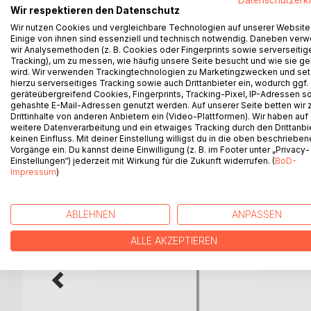
invited into Temples and Monasteries and have t
Wir respektieren den Datenschutz
lives were then compared with the dreams they h
Wir nutzen Cookies und vergleichbare Technologien auf unserer Website
quintessence of their respective meaning written 
Einige von ihnen sind essenziell und technisch notwendig. Daneben ver
Until this day the patterns found and recorded pro
wir Analysemethoden (z. B. Cookies oder Fingerprints sowie serverseitig
recorded, just the images to the symbols may ha
Tracking), um zu messen, wie häufig unsere Seite besucht und wie sie ge
wird. Wir verwenden Trackingtechnologien zu Marketingzwecken und se
With this book, you can explore the landscape of
hierzu serverseitiges Tracking sowie auch Drittanbieter ein, wodurch ggf.
for your future.
geräteübergreifend Cookies, Fingerprints, Tracking-Pixel, IP-Adressen s
gehashte E-Mail-Adressen genutzt werden. Auf unserer Seite betten wir
Drittinhalte von anderen Anbietern ein (Video-Plattformen). Wir haben auf
weitere Datenverarbeitung und ein etwaiges Tracking durch den Drittanbi
keinen Einfluss. Mit deiner Einstellung willigst du in die oben beschriebe
WEITERE TITEL BEI
Bo
Vorgänge ein. Du kannst deine Einwilligung (z. B. im Footer unter „Privacy-
Einstellungen“) jederzeit mit Wirkung für die Zukunft widerrufen. (
BoD-
Impressum
)
ABLEHNEN
ANPASSEN
ALLE AKZEPTIEREN