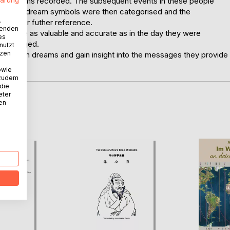
heir dreams recorded. The subsequent events in these people
ad. The dream symbols were then categorised and the
.
down for futher reference.
wenden
ve to be as valuable and accurate as in the day they were
es
ve changed.
nutzt
tzen
 your own dreams and gain insight into the messages they provide
owie
 zudem
 die
eter
nen
D