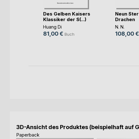
alter in
Des Gelben Kaisers
Neun Ster
f
Klassiker der S(...)
Drachen
irth
Huang Di
N. N.
81,00 €
108,00 €
ch
Buch
ok
3D-Ansicht des Produktes (beispielhaft auf 
Paperback