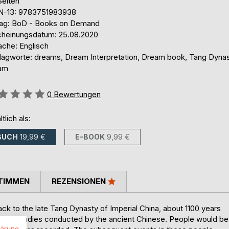
Seiten
N-13: 9783751983938
lag: BoD - Books on Demand
cheinungsdatum: 25.08.2020
ache: Englisch
lagworte: dreams, Dream Interpretation, Dream book, Tang Dynas
am
ertung::
0
Bewertungen
ltlich als:
BUCH
19,99 €
E-BOOK
9,99 €
TIMMEN
REZENSIONEN
ck to the late Tang Dynasty of Imperial China, about 1100 years
 case studies conducted by the ancient Chinese. People would be
lärung