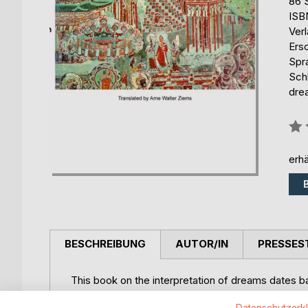
86 
ISB
Ver
Ers
Spr
Sch
dre
Bew
0%
erhä
BESCHREIBUNG
AUTOR/IN
PRESSES
This book on the interpretation of dreams dates ba
ago. It provides the essence of a vast number of
Datenschutzerk