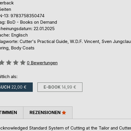
erback
Seiten
N-13: 9783758350474
lag: BoD - Books on Demand
cheinungsdatum: 22.01.2025
ache: Englisch
agworte: Cutter's Practical Guide, W.D.F. Vincent, Sven Jungclau
oring, Body Coats
ertung::
0
Bewertungen
ltlich als:
BUCH
22,00 €
E-BOOK
14,99 €
TIMMEN
REZENSIONEN
acknowledged Standard System of Cutting at the Tailor and Cutte