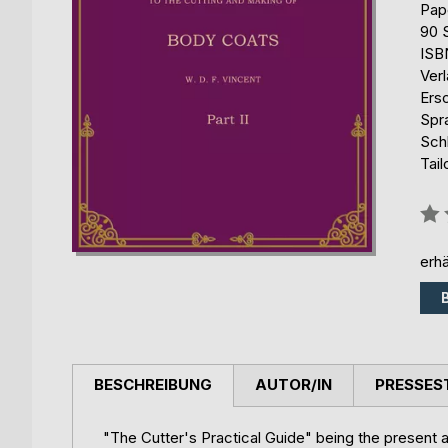
Pap
90 
ISB
Ver
Ers
Spr
Schl
Tail
Bew
0%
erhä
BESCHREIBUNG
AUTOR/IN
PRESSES
"The Cutter's Practical Guide" being the present 