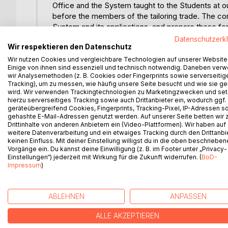
Office and the System taught to the Students at ou
before the members of the tailoring trade. The cor
System and its applications, and prepare these fo
appeared, in which the System is adapted more pa
Datenschutzerk
Wir respektieren den Datenschutz
made that Part Two, embracing every Style and Cl
Wir nutzen Cookies und vergleichbare Technologien auf unserer Website
Einige von ihnen sind essenziell und technisch notwendig. Daneben ver
The present work will be valued, not only for its a
wir Analysemethoden (z. B. Cookies oder Fingerprints sowie serverseitig
embraces many garments which in most trades ar
Tracking), um zu messen, wie häufig unsere Seite besucht und wie sie ge
Military, Naval, and Livery garments, with other cl
wird. Wir verwenden Trackingtechnologien zu Marketingzwecken und se
hierzu serverseitiges Tracking sowie auch Drittanbieter ein, wodurch ggf.
respectable firm is liable to be called upon to mak
geräteübergreifend Cookies, Fingerprints, Tracking-Pixel, IP-Adressen s
gehashte E-Mail-Adressen genutzt werden. Auf unserer Seite betten wir
The work throughout will be found thoroughly pract
Drittinhalte von anderen Anbietern ein (Video-Plattformen). Wir haben auf
weitere Datenverarbeitung und ein etwaiges Tracking durch den Drittanbi
and dealing with the various styles and classes of
keinen Einfluss. Mit deiner Einstellung willigst du in die oben beschriebe
is prepared for practical Cutters and for everyday u
Vorgänge ein. Du kannst deine Einwilligung (z. B. im Footer unter „Privacy-
equally clear engraving of the Plates. We feel conf
Einstellungen“) jederzeit mit Wirkung für die Zukunft widerrufen. (
BoD-
Impressum
)
ABLEHNEN
ANPASSEN
WEITERE TITEL BEI
Bo
ALLE AKZEPTIEREN