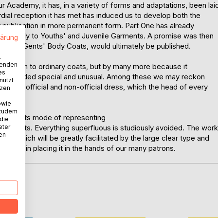
r Academy, it has, in a variety of forms and adaptations, been lai
dial reception it has met has induced us to develop both the
r publication in more permanent form. Part One has already
rticularly to Youths' and Juvenile Garments. A promise was then
lärung
ass of Gents' Body Coats, would ultimately be published.
.
wenden
pplication to ordinary coats, but by many more because it
es
e regarded special and unusual. Among these we may reckon
nutzt
asses of official and non-official dress, which the head of every
tzen
e.
owie
 zudem
ical in its mode of representing
 die
eter
 garments. Everything superfluous is studiously avoided. The work
nen
se, which will be greatly facilitated by the large clear type and
idence in placing it in the hands of our many patrons.
D