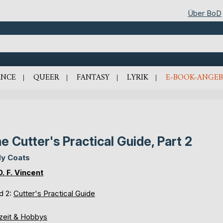
Über BoD
NCE
QUEER
FANTASY
LYRIK
E-BOOK-ANGEB
e Cutter's Practical Guide, Part 2
y Coats
D. F. Vincent
d 2:
Cutter's Practical Guide
izeit & Hobbys