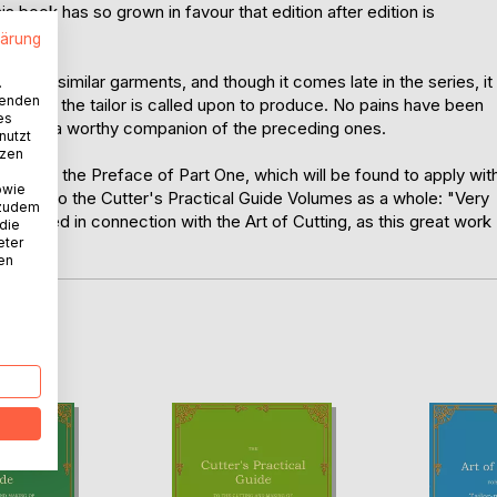
is book has so grown in favour that edition after edition is
lärung
oats and similar garments, and though it comes late in the series, it
.
wenden
arments the tailor is called upon to produce. No pains have been
es
 this part a worthy companion of the preceding ones.
nutzt
tzen
ion from the Preface of Part One, which will be found to apply wit
owie
 us and to the Cutter's Practical Guide Volumes as a whole: "Very
 zudem
ublished in connection with the Art of Cutting, as this great work
 die
eter
nen
D