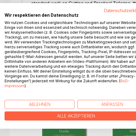
standard work on Cutting and Practical Tailoring, th
demanded.
Datenschutzerk
Wir respektieren den Datenschutz
This, the tenth part, deals with all kinds of Waistc
Wir nutzen Cookies und vergleichbare Technologien auf unserer Website
Einige von ihnen sind essenziell und technisch notwendig. Daneben ver
is not by any means the least important class of g
wir Analysemethoden (z. B. Cookies oder Fingerprints sowie serverseitig
spared either by author, artist, or printer to make
Tracking), um zu messen, wie häufig unsere Seite besucht und wie sie ge
wird. Wir verwenden Trackingtechnologien zu Marketingzwecken und se
hierzu serverseitiges Tracking sowie auch Drittanbieter ein, wodurch ggf.
In conclusion, we can justly make a further quotat
geräteübergreifend Cookies, Fingerprints, Tracking-Pixel, IP-Adressen s
equal force both to the individual part now before
gehashte E-Mail-Adressen genutzt werden. Auf unserer Seite betten wir
rarely, if ever has a work so comprehensive been p
Drittinhalte von anderen Anbietern ein (Video-Plattformen). Wir haben auf
weitere Datenverarbeitung und ein etwaiges Tracking durch den Drittanbi
by Mr. W D. F. Vincent.
keinen Einfluss. Mit deiner Einstellung willigst du in die oben beschriebe
Vorgänge ein. Du kannst deine Einwilligung (z. B. im Footer unter „Privacy-
Einstellungen“) jederzeit mit Wirkung für die Zukunft widerrufen. (
BoD-
Impressum
)
WEITERE TITEL BEI
Bo
ABLEHNEN
ANPASSEN
ALLE AKZEPTIEREN