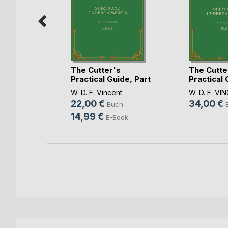
s
The Cutter's
The Cutte
ide, Part
Practical Guide, Part
Practical 
11
11
ENT
W. D. F. Vincent
W. D. F. VI
22,00 €
34,00 €
ch
Buch
14,99 €
E-Book