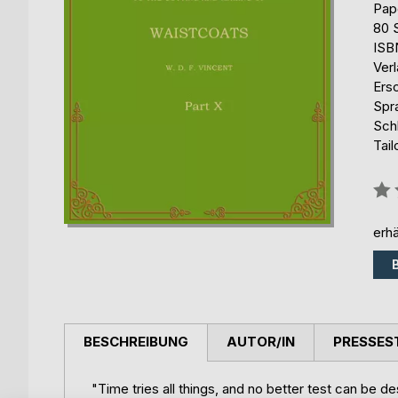
Pap
80 
ISB
Ver
Ers
Spr
Sch
Tail
Bew
0%
erhä
BESCHREIBUNG
AUTOR/IN
PRESSES
"Time tries all things, and no better test can be d