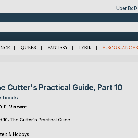
Über BoD
NCE
QUEER
FANTASY
LYRIK
E-BOOK-ANGEB
e Cutter's Practical Guide, Part 10
stcoats
D. F. Vincent
d 10:
The Cutter's Practical Guide
izeit & Hobbys