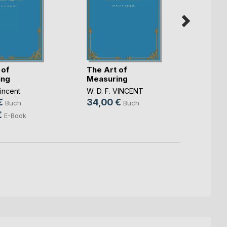
 of
The Art of
The C
ing
Measuring
Practi
9
Vincent
W. D. F. VINCENT
W. D. 
€
34,00 €
34,0
Buch
Buch
€
E-Book