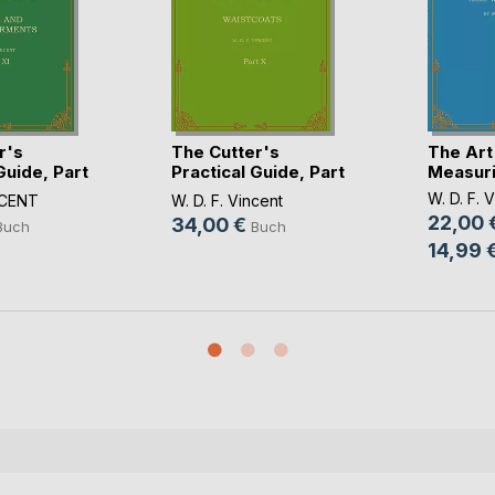
r's
The Cutter's
The Art
Guide, Part
Practical Guide, Part
Measur
10
W. D. F. 
NCENT
W. D. F. Vincent
22,00 
34,00 €
Buch
Buch
14,99 