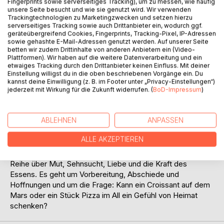
Fingerprints sowie serverseitiges Tracking), um zu messen, wie häufig
unsere Seite besucht und wie sie genutzt wird. Wir verwenden
2040: Die Menschheit schreibt Geschichte. Zum ersten
Trackingtechnologien zu Marketingzwecken und setzen hierzu
serverseitiges Tracking sowie auch Drittanbieter ein, wodurch ggf.
Mal sollen nicht nur Wissenschaftler den Mars besiedeln,
geräteübergreifend Cookies, Fingerprints, Tracking-Pixel, IP-Adressen
sondern Menschen, die etwas Alltägliches und doch
sowie gehashte E-Mail-Adressen genutzt werden. Auf unserer Seite
Überlebenswichtiges mitbringen: Genuss. Statt
betten wir zudem Drittinhalte von anderen Anbietern ein (Video-
Plattformen). Wir haben auf die weitere Datenverarbeitung und ein
Astronautenanzügen tragen sie Schürzen. Unter den
etwaiges Tracking durch den Drittanbieter keinen Einfluss. Mit deiner
Auserwählten sind: Claire, eine Bäckerin aus Paris, Marco,
Einstellung willigst du in die oben beschriebenen Vorgänge ein. Du
der lebenslustige Pizzabäcker aus Italien, Hiroshi, ein
kannst deine Einwilligung (z. B. im Footer unter „Privacy-Einstellungen“)
geheimnisvoller Sushi-Meister aus Japan, und Aisha, eine
jederzeit mit Wirkung für die Zukunft widerrufen. (
BoD-Impressum
)
talentierte Barista aus Äthiopien. Mit ihren Geschichten,
Rezepten und Kulturen treffen sie aufeinander, lange bevor
ABLEHNEN
ANPASSEN
die Rakete startet. Denn bevor die Reise beginnt, müssen
sie ein Training absolvieren. Unter der Leitung von Dr.
ALLE AKZEPTIEREN
Andrea Corleone bereiten sie sich auf den Aufbruch zum
Roten Planeten vor. Culinary Pioneers ist der Auftakt einer
Reihe über Mut, Sehnsucht, Liebe und die Kraft des
Essens. Es geht um Vorbereitung, Abschiede und
Hoffnungen und um die Frage: Kann ein Croissant auf dem
Mars oder ein Stück Pizza im All ein Gefühl von Heimat
schenken?