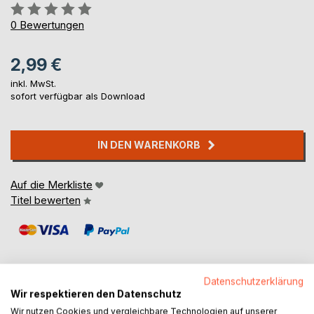
Bewertung::
0%
0
Bewertungen
2,99 €
inkl. MwSt.
sofort verfügbar als Download
IN DEN WARENKORB
Auf die Merkliste
Titel bewerten
Datenschutzerklärung
Wir respektieren den Datenschutz
BESCHREIBUNG
Wir nutzen Cookies und vergleichbare Technologien auf unserer