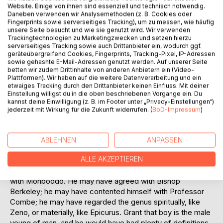
Website. Einige von ihnen sind essenziell und technisch notwendig.
Daneben verwenden wir Analysemethoden (z. B. Cookies oder
Fingerprints sowie serverseitiges Tracking), um zu messen, wie häufig
"Sir-sir, it is a boy!"
unsere Seite besucht und wie sie genutzt wird. Wir verwenden
"A boy," said my father, looking up from his book, and
Trackingtechnologien zu Marketingzwecken und setzen hierzu
evidently much puzzled: "what is a boy?"
serverseitiges Tracking sowie auch Drittanbieter ein, wodurch ggf.
geräteübergreifend Cookies, Fingerprints, Tracking-Pixel, IP-Adressen
Now my father did not mean by that interrogatory to
sowie gehashte E-Mail-Adressen genutzt werden. Auf unserer Seite
challenge philosophical inquiry, nor to demand of the
betten wir zudem Drittinhalte von anderen Anbietern ein (Video-
honest but unenlightened woman who had just rushed into
Plattformen). Wir haben auf die weitere Datenverarbeitung und ein
etwaiges Tracking durch den Drittanbieter keinen Einfluss. Mit deiner
his study, a solution of that mystery, physiological and
Einstellung willigst du in die oben beschriebenen Vorgänge ein. Du
psychological, which has puzzled so many curious sages,
kannst deine Einwilligung (z. B. im Footer unter „Privacy-Einstellungen“)
and lies still involved in the question, "What is man?" For as
jederzeit mit Wirkung für die Zukunft widerrufen. (
BoD-Impressum
)
we need not look further than Dr. Johnson's Dictionary to
know that a boy is "a male child,"-i.e., the male young of
man,-so he who would go to the depth of things, and know
ABLEHNEN
ANPASSEN
scientifically what is a boy, must be able to ascertain "what
ALLE AKZEPTIEREN
is a man." But for aught I know, my father may have been
satisfied with Buffon on that score, or he may have sided
with Monboddo. He may have agreed with Bishop
Berkeley; he may have contented himself with Professor
Combe; he may have regarded the genus spiritually, like
Zeno, or materially, like Epicurus. Grant that boy is the male
young of man, and he would have had plenty of definitions