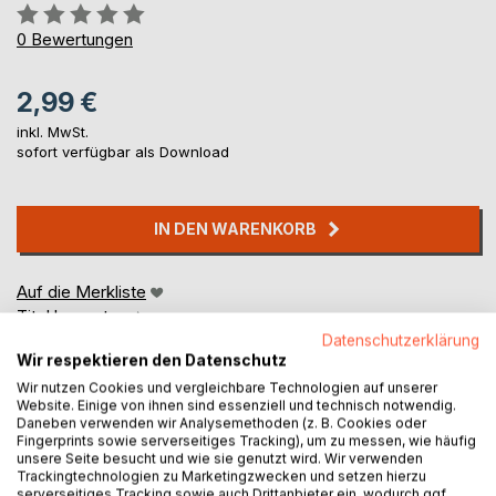
Bewertung::
0%
0
Bewertungen
2,99 €
inkl. MwSt.
sofort verfügbar als Download
IN DEN WARENKORB
Auf die Merkliste
Titel bewerten
Datenschutzerklärung
Wir respektieren den Datenschutz
Wir nutzen Cookies und vergleichbare Technologien auf unserer
Website. Einige von ihnen sind essenziell und technisch notwendig.
Daneben verwenden wir Analysemethoden (z. B. Cookies oder
Fingerprints sowie serverseitiges Tracking), um zu messen, wie häufig
unsere Seite besucht und wie sie genutzt wird. Wir verwenden
Trackingtechnologien zu Marketingzwecken und setzen hierzu
BESCHREIBUNG
serverseitiges Tracking sowie auch Drittanbieter ein, wodurch ggf.