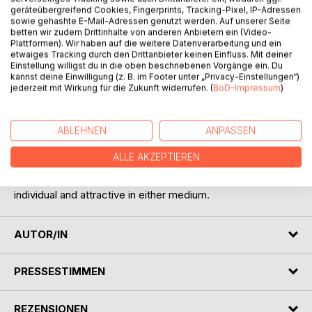
geräteübergreifend Cookies, Fingerprints, Tracking-Pixel, IP-Adressen
sowie gehashte E-Mail-Adressen genutzt werden. Auf unserer Seite
betten wir zudem Drittinhalte von anderen Anbietern ein (Video-
Pirates, Buccaneers, Marooners, those cruel but
Plattformen). Wir haben auf die weitere Datenverarbeitung und ein
picturesque sea wolves who once infested the Spanish
etwaiges Tracking durch den Drittanbieter keinen Einfluss. Mit deiner
Main, all live in present-day conceptions in great degree as
Einstellung willigst du in die oben beschriebenen Vorgänge ein. Du
drawn by the pen and pencil of Howard Pyle.
kannst deine Einwilligung (z. B. im Footer unter „Privacy-Einstellungen“)
jederzeit mit Wirkung für die Zukunft widerrufen. (
BoD-Impressum
)
Pyle, artist-author, living in the latter half of the nineteenth
century and the first decade of the twentieth, had the fine
faculty of transposing himself into any chosen period of
ABLEHNEN
ANPASSEN
history and making its people flesh and blood again-not just
historical puppets. His characters were sketched with both
ALLE AKZEPTIEREN
words and picture; with both words and picture he ranks as
a master, with a rich personality which makes his work
individual and attractive in either medium.
AUTOR/IN
PRESSESTIMMEN
REZENSIONEN