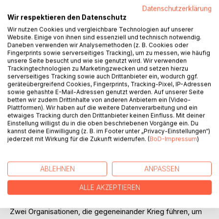
Datenschutzerklärung
Wir respektieren den Datenschutz
BESCHREIBUNG
Wir nutzen Cookies und vergleichbare Technologien auf unserer
Website. Einige von ihnen sind essenziell und technisch notwendig.
Daneben verwenden wir Analysemethoden (z. B. Cookies oder
Fingerprints sowie serverseitiges Tracking), um zu messen, wie häufig
Die junge Letisha findet sich auf einmal in einer Welt
unsere Seite besucht und wie sie genutzt wird. Wir verwenden
wieder, in der nichts so ist, wie es scheint. In einem
Trackingtechnologien zu Marketingzwecken und setzen hierzu
serverseitiges Tracking sowie auch Drittanbieter ein, wodurch ggf.
fremden Land steht sie plötzlich im Mittelpunkt, eines
geräteübergreifend Cookies, Fingerprints, Tracking-Pixel, IP-Adressen
Krieges, den sie nicht versteht. Zwei Fronten, die über
sowie gehashte E-Mail-Adressen genutzt werden. Auf unserer Seite
Leichen gehen, um sich gegenseitig auszulöschen, und
betten wir zudem Drittinhalte von anderen Anbietern ein (Video-
Plattformen). Wir haben auf die weitere Datenverarbeitung und ein
Letisha mittendrin. Was hat das alles mit ihr zu tun? Wieso
etwaiges Tracking durch den Drittanbieter keinen Einfluss. Mit deiner
wird sie von beiden Seiten verfolgt? Regelrecht gejagt?
Einstellung willigst du in die oben beschriebenen Vorgänge ein. Du
Wem kann Sie vertrauen? Wer kämpft für sie? Wer gegen
kannst deine Einwilligung (z. B. im Footer unter „Privacy-Einstellungen“)
jederzeit mit Wirkung für die Zukunft widerrufen. (
BoD-Impressum
)
sie? Denn eines steht fest, jemand will sie tot sehen. Auf
einmal muss Sie in Russland, um Ihr überleben kämpfen
und herausfinden, was für ein Spiel in diesem Land gespielt
ABLEHNEN
ANPASSEN
wird. Wie vertraut man, wenn jeder ein Verräter sein kann?
Wie befreit man sich aus den Fängen einer Welt, die man
ALLE AKZEPTIEREN
nicht kennt? Nicht versteht? Was würdest DU tun?
Zwei Organisationen, die gegeneinander Krieg führen, um