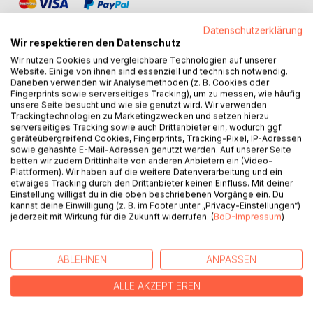
Datenschutzerklärung
Wir respektieren den Datenschutz
Wir nutzen Cookies und vergleichbare Technologien auf unserer
Website. Einige von ihnen sind essenziell und technisch notwendig.
BESCHREIBUNG
Daneben verwenden wir Analysemethoden (z. B. Cookies oder
Fingerprints sowie serverseitiges Tracking), um zu messen, wie häufig
unsere Seite besucht und wie sie genutzt wird. Wir verwenden
Trackingtechnologien zu Marketingzwecken und setzen hierzu
Abbey Road, das letzte Meisterwerk der Beatles!
serverseitiges Tracking sowie auch Drittanbieter ein, wodurch ggf.
Something, Come Together oder Here Comes the Sun
geräteübergreifend Cookies, Fingerprints, Tracking-Pixel, IP-Adressen
wurden Klassiker. Volker Schoßwald erzählt Hintergründe
sowie gehashte E-Mail-Adressen genutzt werden. Auf unserer Seite
betten wir zudem Drittinhalte von anderen Anbietern ein (Video-
und gibt Antwort auf Fragen, die man sich vorher nie stellte:
Plattformen). Wir haben auf die weitere Datenverarbeitung und ein
Was machte Yokos Bett im Studio? Wer spielte bei den
etwaiges Tracking durch den Drittanbieter keinen Einfluss. Mit deiner
Beatles Ambos? Was bedeutet pataphysical? Der Autor
Einstellung willigst du in die oben beschriebenen Vorgänge ein. Du
kannst deine Einwilligung (z. B. im Footer unter „Privacy-Einstellungen“)
meint: Abbey Road ist ein dadaistisches Kunstwerk. Das
jederzeit mit Wirkung für die Zukunft widerrufen. (
BoD-Impressum
)
Überqueren der Straße interpretiert er als Passage-Ritus:
Übergang von der Identifikation mit der Band zu vier
Individualisten. Nach der Lektüre hört man die besonderen
ABLEHNEN
ANPASSEN
Feinheiten der 'Abbey Road'. Wunderbar.
ALLE AKZEPTIEREN
AUTOR/IN