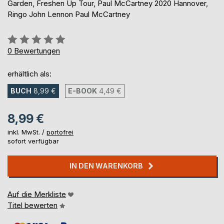
Garden, Freshen Up Tour, Paul McCartney 2020 Hannover,
Ringo John Lennon Paul McCartney
Bewertung::
0%
0
Bewertungen
erhältlich als:
BUCH
8,99 €
E-BOOK
4,49 €
8,99 €
inkl. MwSt. /
portofrei
sofort verfügbar
IN DEN WARENKORB
Auf die Merkliste
Titel bewerten