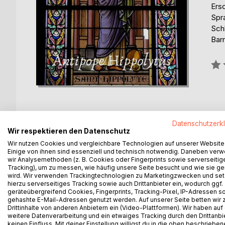
Ers
Spr
Schl
Barr
Bew
0%
Datenschutzerk
Wir respektieren den Datenschutz
Wir nutzen Cookies und vergleichbare Technologien auf unserer Website
BESCHREIBUNG
AUTOR/IN
PRESSES
Einige von ihnen sind essenziell und technisch notwendig. Daneben ver
wir Analysemethoden (z. B. Cookies oder Fingerprints sowie serverseitig
Tracking), um zu messen, wie häufig unsere Seite besucht und wie sie ge
The early Church Orders were systematic manuals of 
wird. Wir verwenden Trackingtechnologien zu Marketingzwecken und se
authority of the whole apostolate was claimed. T
hierzu serverseitiges Tracking sowie auch Drittanbieter ein, wodurch ggf.
geräteübergreifend Cookies, Fingerprints, Tracking-Pixel, IP-Adressen s
considerable dimensions in the third, and reached 
gehashte E-Mail-Adressen genutzt werden. Auf unserer Seite betten wir
They are sources of importance for our knowledge o
Drittinhalte von anderen Anbietern ein (Video-Plattformen). Wir haben auf
in the formation of the later canon law.
weitere Datenverarbeitung und ein etwaiges Tracking durch den Drittanbi
keinen Einfluss. Mit deiner Einstellung willigst du in die oben beschriebe