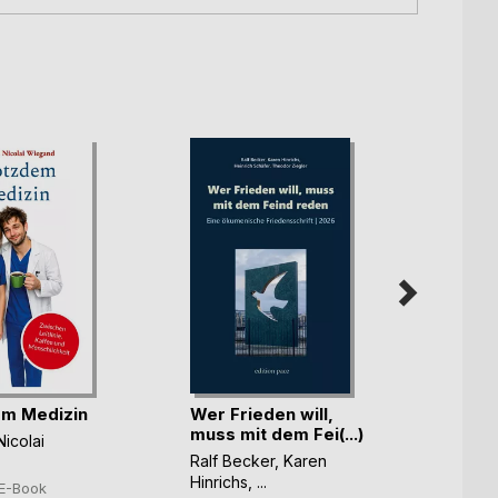
m Medizin
Wer Frieden will,
Integr
muss mit dem Fei(...)
Illusi
Nicolai
Ralf Becker
,
Karen
Lolita 
Hinrichs
, ...
13,9
E-Book