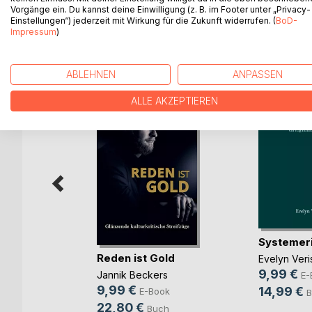
Vorgänge ein. Du kannst deine Einwilligung (z. B. im Footer unter „Privacy-
Einstellungen“) jederzeit mit Wirkung für die Zukunft widerrufen. (
BoD-
Impressum
)
WEITERE TITEL BEI
Bo
ABLEHNEN
ANPASSEN
ALLE AKZEPTIEREN
 die
Systemer
Reden ist Gold
Evelyn Veri
rhäuser
9,99 €
Jannik Beckers
E-
ok
9,99 €
14,99 €
E-Book
B
h
22,80 €
Buch