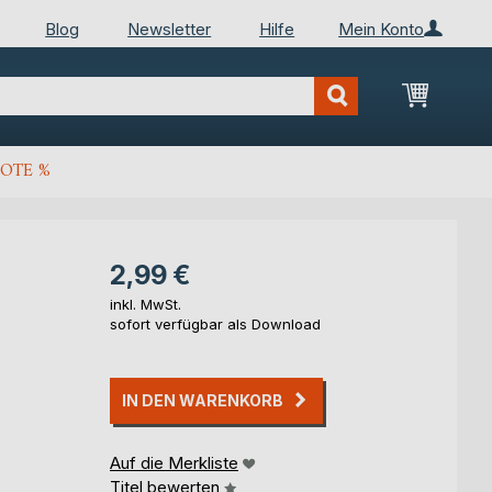
Blog
Newsletter
Hilfe
Mein Konto
Mein Wa
OTE %
2,99 €
inkl. MwSt.
sofort verfügbar als Download
IN DEN WARENKORB
Auf die Merkliste
Titel bewerten