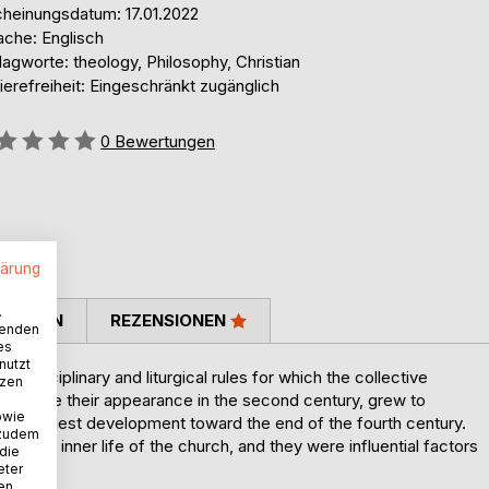
cheinungsdatum: 17.01.2022
ache: Englisch
agworte: theology, Philosophy, Christian
ierefreiheit: Eingeschränkt zugänglich
ertung::
0
Bewertungen
lärung
.
TIMMEN
REZENSIONEN
wenden
es
nutzt
disciplinary and liturgical rules for which the collective
tzen
hey made their appearance in the second century, grew to
owie
their fullest development toward the end of the fourth century.
 zudem
f the inner life of the church, and they were influential factors
 die
eter
nen