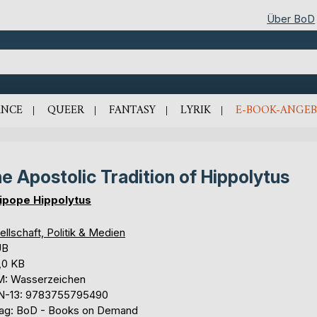
Über BoD
NCE
QUEER
FANTASY
LYRIK
E-BOOK-ANGEB
e Apostolic Tradition of Hippolytus
ipope Hippolytus
llschaft, Politik & Medien
UB
,0 KB
: Wasserzeichen
N-13: 9783755795490
lag: BoD - Books on Demand