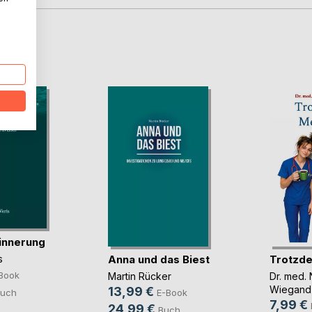
D
innerung
Anna und das Biest
Trotzde
s
Book
Martin Rücker
Dr. med. 
Wiegand
13,99 €
uch
E-Book
7,99 €
24,99 €
Buch