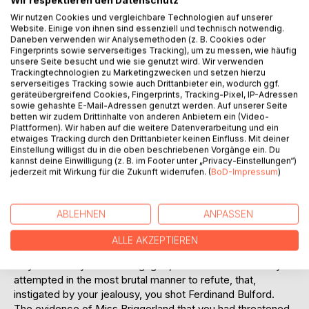
Wir respektieren den Datenschutz
Wir nutzen Cookies und vergleichbare Technologien auf unserer
Website. Einige von ihnen sind essenziell und technisch notwendig.
The hush of the court, which had been broken when the
Daneben verwenden wir Analysemethoden (z. B. Cookies oder
foreman of the jury returned their verdict, was intensified
Fingerprints sowie serverseitiges Tracking), um zu messen, wie häufig
as the Judge, with a quick glance over his pince-nez at the
unsere Seite besucht und wie sie genutzt wird. Wir verwenden
Trackingtechnologien zu Marketingzwecken und setzen hierzu
tall prisoner, marshalled his papers with the precision and
serverseitiges Tracking sowie auch Drittanbieter ein, wodurch ggf.
method which old men display in tense moments such as
geräteübergreifend Cookies, Fingerprints, Tracking-Pixel, IP-Adressen
these. He gathered them together, white paper and blue
sowie gehashte E-Mail-Adressen genutzt werden. Auf unserer Seite
betten wir zudem Drittinhalte von anderen Anbietern ein (Video-
and buff and stacked them in a neat heap on a tiny ledge to
Plattformen). Wir haben auf die weitere Datenverarbeitung und ein
the left of his desk. Then he took his pen and wrote a few
etwaiges Tracking durch den Drittanbieter keinen Einfluss. Mit deiner
words on a printed paper before him.
Einstellung willigst du in die oben beschriebenen Vorgänge ein. Du
kannst deine Einwilligung (z. B. im Footer unter „Privacy-Einstellungen“)
Another breathless pause and he groped beneath the desk
jederzeit mit Wirkung für die Zukunft widerrufen. (
BoD-Impressum
)
and brought out a small square of black silk and carefully
laid it over his white wig. Then he spoke:
"James Meredith, you have been convicted after a long
ABLEHNEN
ANPASSEN
and patient trial of the awful crime of wilful murder. With the
verdict of the jury I am in complete agreement. There is
ALLE AKZEPTIEREN
little doubt, after hearing the evidence of the unfortunate
lady to whom you were engaged, and whose evidence you
attempted in the most brutal manner to refute, that,
instigated by your jealousy, you shot Ferdinand Bulford.
The evidence of Miss Briggerland that you had threatened