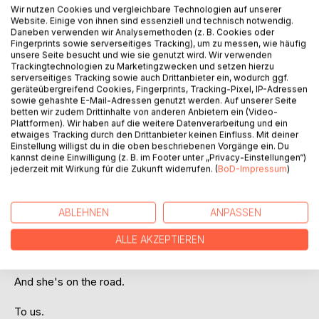
Wir nutzen Cookies und vergleichbare Technologien auf unserer
Website. Einige von ihnen sind essenziell und technisch notwendig.
Peters, an astronomer from northern Germany, makes an
Daneben verwenden wir Analysemethoden (z. B. Cookies oder
inexplicable discovery in the sky in the Wild West. It's so
Fingerprints sowie serverseitiges Tracking), um zu messen, wie häufig
unsere Seite besucht und wie sie genutzt wird. Wir verwenden
incomprehensible that he doesn't dare to publish it.
Trackingtechnologien zu Marketingzwecken und setzen hierzu
Kulik, a Russian mineralogist, makes a strange find in an
serverseitiges Tracking sowie auch Drittanbieter ein, wodurch ggf.
extraterrestrial mineral - he considers it fake.
geräteübergreifend Cookies, Fingerprints, Tracking-Pixel, IP-Adressen
sowie gehashte E-Mail-Adressen genutzt werden. Auf unserer Seite
But in Germany, in the city of Münster, the young student
betten wir zudem Drittinhalte von anderen Anbietern ein (Video-
Jens notices the connections - a discovery that will change
Plattformen). Wir haben auf die weitere Datenverarbeitung und ein
the course of the history of mankind.
etwaiges Tracking durch den Drittanbieter keinen Einfluss. Mit deiner
He doesn't dare tell us about it, too.
Einstellung willigst du in die oben beschriebenen Vorgänge ein. Du
kannst deine Einwilligung (z. B. im Footer unter „Privacy-Einstellungen“)
jederzeit mit Wirkung für die Zukunft widerrufen. (
BoD-Impressum
)
But then Kulik's find turns out to be real. The
incontrovertible proof: there is a counterpart. Intelligence
agencies are chasing him. A disaster happens. His friend
ABLEHNEN
ANPASSEN
loses his mind. And Jens has the "Andean artifact", the
proof:
ALLE AKZEPTIEREN
There is a civilization out there in space.
And she's on the road.
To us.