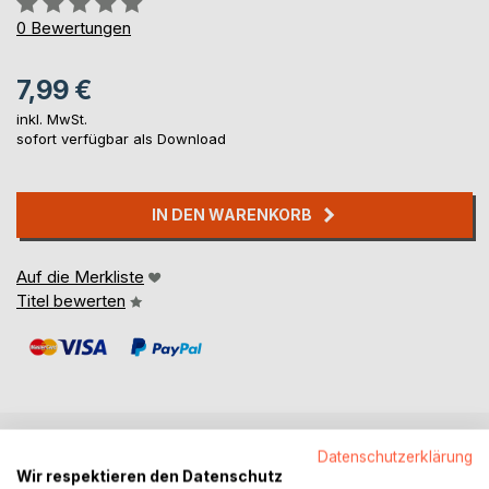
0%
0
Bewertungen
7,99 €
inkl. MwSt.
sofort verfügbar als Download
IN DEN WARENKORB
Auf die Merkliste
Titel bewerten
Datenschutzerklärung
BESCHREIBUNG
Wir respektieren den Datenschutz