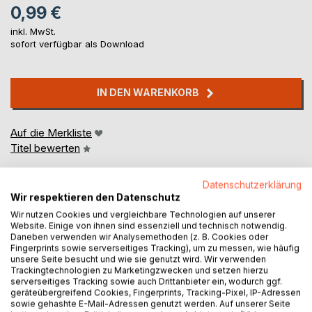
0,99 €
inkl. MwSt.
sofort verfügbar als Download
IN DEN WARENKORB
Auf die Merkliste
Titel bewerten
Datenschutzerklärung
Wir respektieren den Datenschutz
Wir nutzen Cookies und vergleichbare Technologien auf unserer
Website. Einige von ihnen sind essenziell und technisch notwendig.
Daneben verwenden wir Analysemethoden (z. B. Cookies oder
Fingerprints sowie serverseitiges Tracking), um zu messen, wie häufig
BESCHREIBUNG
unsere Seite besucht und wie sie genutzt wird. Wir verwenden
Trackingtechnologien zu Marketingzwecken und setzen hierzu
serverseitiges Tracking sowie auch Drittanbieter ein, wodurch ggf.
geräteübergreifend Cookies, Fingerprints, Tracking-Pixel, IP-Adressen
The Adventures of Tom Sawyer by Mark Twain is an 1876
sowie gehashte E-Mail-Adressen genutzt werden. Auf unserer Seite
novel about a young boy growing up along the Mississippi