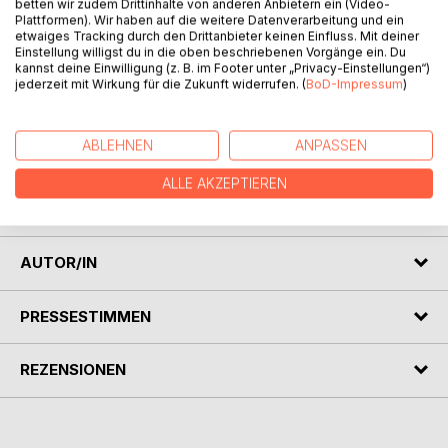
betten wir zudem Drittinhalte von anderen Anbietern ein (Video-
River.
Plattformen). Wir haben auf die weitere Datenverarbeitung und ein
etwaiges Tracking durch den Drittanbieter keinen Einfluss. Mit deiner
Einstellung willigst du in die oben beschriebenen Vorgänge ein. Du
It is set in the 1840s in the fictional town of St. Petersburg,
kannst deine Einwilligung (z. B. im Footer unter „Privacy-Einstellungen“)
inspired by Hannibal, Missouri, where Twain lived as a boy.
jederzeit mit Wirkung für die Zukunft widerrufen. (
BoD-Impressum
)
In the novel Tom Sawyer has several adventures, often
with his friend, Huckleberry Finn.
ABLEHNEN
ANPASSEN
Originally a commercial failure, the book ended up being
ALLE AKZEPTIEREN
the best selling of any of Twain's works during his lifetime.
AUTOR/IN
PRESSESTIMMEN
REZENSIONEN