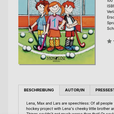
100
ISB
Ver
Ers
Spr
Schl
Bew
0%
BESCHREIBUNG
AUTOR/IN
PRESSES
Lena, Max and Lars are speechless: Of all people t
hockey project with Lena's cheeky little brother 
Things couldn't get much worse than that! Or cou