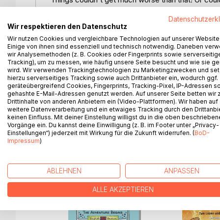
in the school yard, and what do Tom's red ears m
Datenschutzerk
Join them in "The Adventure Begins", the first bo
Wir respektieren den Datenschutz
setbacks - a team comes together, the like of whi
Wir nutzen Cookies und vergleichbare Technologien auf unserer Website
friendship, school and the greatest sport in the wo
Einige von ihnen sind essenziell und technisch notwendig. Daneben ver
While there are numerous children's books dedica
wir Analysemethoden (z. B. Cookies oder Fingerprints sowie serverseitig
to discover the wonderful world of hockey. With 10
Tracking), um zu messen, wie häufig unsere Seite besucht und wie sie ge
wird. Wir verwenden Trackingtechnologien zu Marketingzwecken und se
- this series is particularly suitable for primary 
hierzu serverseitiges Tracking sowie auch Drittanbieter ein, wodurch ggf.
hockey players.
geräteübergreifend Cookies, Fingerprints, Tracking-Pixel, IP-Adressen s
A motivation epilogue by Marijke Fleuren, Presid
gehashte E-Mail-Adressen genutzt werden. Auf unserer Seite betten wir
Drittinhalte von anderen Anbietern ein (Video-Plattformen). Wir haben auf
experienced by the three friends Lena, Max and Lar
weitere Datenverarbeitung und ein etwaiges Tracking durch den Drittanbi
This paperback edition is a sporty opportunity for 
keinen Einfluss. Mit deiner Einstellung willigst du in die oben beschriebe
Vorgänge ein. Du kannst deine Einwilligung (z. B. im Footer unter „Privacy-
Einstellungen“) jederzeit mit Wirkung für die Zukunft widerrufen. (
BoD-
Impressum
)
WEITERE TITEL BEI
Bo
ABLEHNEN
ANPASSEN
ALLE AKZEPTIEREN