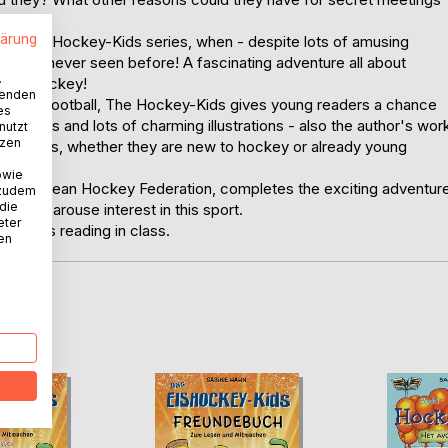
ean?
lärung
ok in the Hockey-Kids series, when - despite lots of amusing
ch has never seen before! A fascinating adventure all about
.
rld - hockey!
wenden
ted to football, The Hockey-Kids gives young readers a chance
es
0 pages and lots of charming illustrations - also the author's wor
nutzt
tzen
school pupils, whether they are new to hockey or already young
owie
ent European Hockey Federation, completes the exciting adventur
 zudem
 die
s and arouse interest in this sport.
eter
school's reading in class.
nen
D