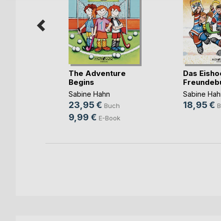
-Kids
The Adventure
Das Eisho
h
Begins
Freundeb
Sabine Hahn
Sabine Hah
23,95 €
18,95 €
h
Buch
B
9,99 €
E-Book