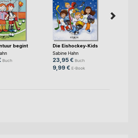
ntuur begint
Die Eishockey-Kids
Die E
ahn
Sabine Hahn
Sabin
€
23,95 €
18,9
Buch
Buch
9,99 €
E-Book