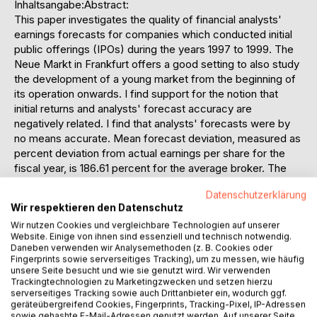
Inhaltsangabe:Abstract:
This paper investigates the quality of financial analysts'
earnings forecasts for companies which conducted initial
public offerings (IPOs) during the years 1997 to 1999. The
Neue Markt in Frankfurt offers a good setting to also study
the development of a young market from the beginning of
its operation onwards. I find support for the notion that
initial returns and analysts' forecast accuracy are
negatively related. I find that analysts' forecasts were by
no means accurate. Mean forecast deviation, measured as
percent deviation from actual earnings per share for the
fiscal year, is 186.61 percent for the average broker. The
sample is inhibited by serious availability problems, but all
Datenschutzerklärung
the same allows significant findings.
Wir respektieren den Datenschutz
Wir nutzen Cookies und vergleichbare Technologien auf unserer
Website. Einige von ihnen sind essenziell und technisch notwendig.
Inhaltsverzeichnis:Table of Contents:
Daneben verwenden wir Analysemethoden (z. B. Cookies oder
1.Introduction5
Fingerprints sowie serverseitiges Tracking), um zu messen, wie häufig
unsere Seite besucht und wie sie genutzt wird. Wir verwenden
2.Literature10
Trackingtechnologien zu Marketingzwecken und setzen hierzu
2.1Banking systems  the German framework10
serverseitiges Tracking sowie auch Drittanbieter ein, wodurch ggf.
2.2Conflict of interest as regulated in the German legal
geräteübergreifend Cookies, Fingerprints, Tracking-Pixel, IP-Adressen
sowie gehashte E-Mail-Adressen genutzt werden. Auf unserer Seite
system12