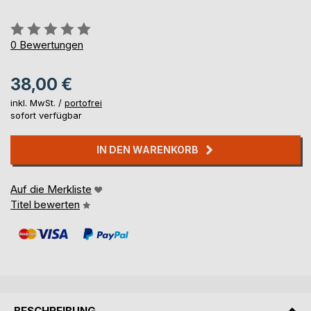
Bewertung::
0%
0
Bewertungen
38,00 €
inkl. MwSt. /
portofrei
sofort verfügbar
IN DEN WARENKORB
Auf die Merkliste
Titel bewerten
BESCHREIBUNG