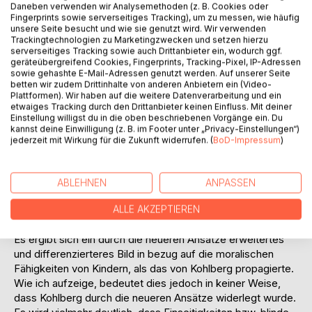
gestellt. Es stellte sich heraus, dass Kinder unter
Daneben verwenden wir Analysemethoden (z. B. Cookies oder
Fingerprints sowie serverseitiges Tracking), um zu messen, wie häufig
bestimmten Bedingungen sehr wohl Entscheidungen
unsere Seite besucht und wie sie genutzt wird. Wir verwenden
treffen können, die sie mit Rückgriff auf moralische
Trackingtechnologien zu Marketingzwecken und setzen hierzu
Normen begründen. Sie sind auch fähig, konventionelle von
serverseitiges Tracking sowie auch Drittanbieter ein, wodurch ggf.
geräteübergreifend Cookies, Fingerprints, Tracking-Pixel, IP-Adressen
moralischen Normen zu unterscheiden, indem sie
sowie gehashte E-Mail-Adressen genutzt werden. Auf unserer Seite
moralische Verhaltensregeln beispielsweise als weniger
betten wir zudem Drittinhalte von anderen Anbietern ein (Video-
veränderbar betrachten als Konventionen.
Plattformen). Wir haben auf die weitere Datenverarbeitung und ein
In meinem Überblick stelle ich die verschiedenen
etwaiges Tracking durch den Drittanbieter keinen Einfluss. Mit deiner
Einstellung willigst du in die oben beschriebenen Vorgänge ein. Du
theoretischen und methodologischen Vorgehensweisen
kannst deine Einwilligung (z. B. im Footer unter „Privacy-Einstellungen“)
der Ansätze dar und arbeite heraus, welche Unterschiede
jederzeit mit Wirkung für die Zukunft widerrufen. (
BoD-Impressum
)
in den Forschungsmethoden zu welchen Unterschieden in
der Beurteilung der moralischen Entwicklung von Kindern
führen. Dabei stellt sich unter anderem heraus, dass
ABLEHNEN
ANPASSEN
bestimmte Untersuchungsdesigns geradezu verhindern,
dass Kinder innerhalb dieser Untersuchungen moralisches
ALLE AKZEPTIEREN
Verhalten zeigen können.
Es ergibt sich ein durch die neueren Ansätze erweitertes
und differenzierteres Bild in bezug auf die moralischen
Fähigkeiten von Kindern, als das von Kohlberg propagierte.
Wie ich aufzeige, bedeutet dies jedoch in keiner Weise,
dass Kohlberg durch die neueren Ansätze widerlegt wurde.