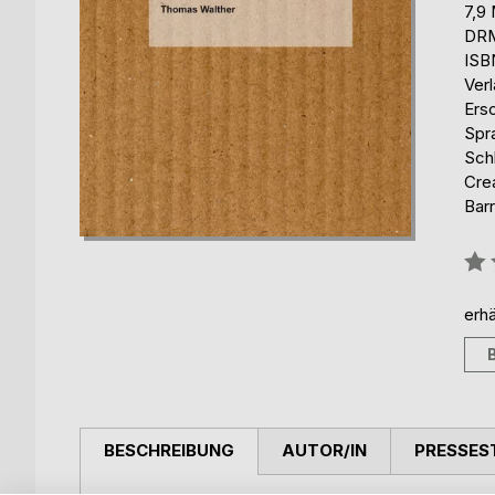
7,9
DRM
ISB
Ver
Ers
Spr
Sch
Cre
Barr
Bew
0%
erhä
BESCHREIBUNG
AUTOR/IN
PRESSES