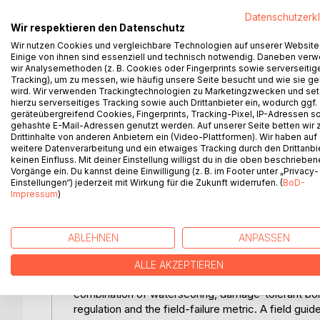
In Corrugated Packaging Production, a one-millime
Datenschutzerk
destabilise a pallet and reach the supply chain a
Wir respektieren den Datenschutz
cascade from corrugator to retail shelf and explai
Wir nutzen Cookies und vergleichbare Technologien auf unserer Website
why a box that passes BCT in the laboratory can sti
Einige von ihnen sind essenziell und technisch notwendig. Daneben ver
wir Analysemethoden (z. B. Cookies oder Fingerprints sowie serverseitig
Tracking), um zu messen, wie häufig unsere Seite besucht und wie sie ge
The argument follows a clinical arc. Anatomy desc
wird. Wir verwenden Trackingtechnologien zu Marketingzwecken und se
striping, and crushing that the folder-gluer cann
hierzu serverseitiges Tracking sowie auch Drittanbieter ein, wodurch ggf.
Manufacturer's Joint, where peel and cleavage rep
geräteübergreifend Cookies, Fingerprints, Tracking-Pixel, IP-Adressen s
gehashte E-Mail-Adressen genutzt werden. Auf unserer Seite betten wir
to fifteen per cent of final strength against the f
Drittinhalte von anderen Anbietern ein (Video-Plattformen). Wir haben auf
mechanism, and upstream cause; the framework fo
weitere Datenverarbeitung und ein etwaiges Tracking durch den Drittanbi
the variation analysis at the crease.
keinen Einfluss. Mit deiner Einstellung willigst du in die oben beschriebe
Vorgänge ein. Du kannst deine Einwilligung (z. B. im Footer unter „Privacy-
Einstellungen“) jederzeit mit Wirkung für die Zukunft widerrufen. (
BoD-
Treatment introduces two interventions. Waterscor
Impressum
)
local, transient plasticisation of the crease line
digitally printed corrugated. Damage Tolerance De
bead with redundant, segmented patterns that ar
ABLEHNEN
ANPASSEN
per cent Factory Edge Strength at 30 per cent a
ALLE AKZEPTIEREN
The synthesis closes with PPWR Compliance: less m
combination of waterscoring, damage-tolerant bond
regulation and the field-failure metric. A field gu