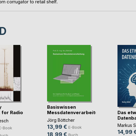
om corrugator to retail shelf.
D
y
Basiswissen
Das etw
for Radio
Messdatenverarbeitung
Datenb
Jörg Böttcher
esch
Markus S
13,99 €
E-Book
E-Book
14,99 
18,99 €
Buch
Buch