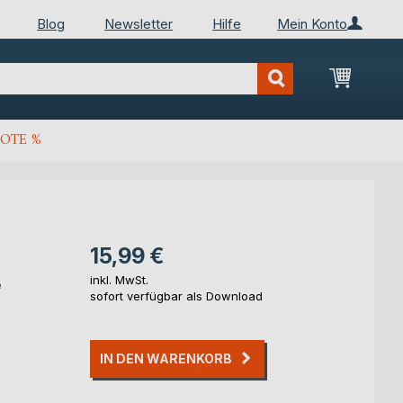
Blog
Newsletter
Hilfe
Mein Konto
Mein Wa
OTE %
15,99 €
inkl. MwSt.
e
sofort verfügbar als Download
IN DEN WARENKORB