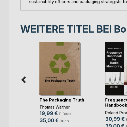
sustainability officers and packaging strategists fr
WEITERE TITEL BEI
Bo
The Packaging Truth
Frequenc
f mit
Handbook 
Thomas Walther
ork
Monit(...)
19,99 €
Roland Pro
E-Book
,
30,99 €
35,00 €
Buch
iffer
, ...
39,00 €