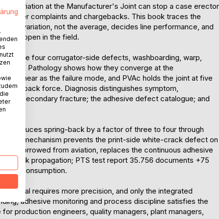
tre deviation at the Manufacturer's Joint can stop a case erector
lärung
s customer complaints and chargebacks. This book traces the
ns why variation, not the average, decides line performance, and
.
ll pop open in the field.
wenden
es
nutzt
ribes the four corrugator-side defects, washboarding, warp,
tzen
ot recover. Pathology shows how they converge at the
lace shear as the failure mode, and PVAc holds the joint at five
owie
 zudem
ull spring-back force. Diagnosis distinguishes symptom,
 die
r the secondary fracture; the adhesive defect catalogue; and
eter
nen
ing reduces spring-back by a factor of three to four through
; the same mechanism prevents the print-side white-crack defect on
sign, borrowed from aviation, replaces the continuous adhesive
rest crack propagation; PTS test report 35.756 documents +75
dhesive consumption.
aterial requires more precision, and only the integrated
ing, adhesive monitoring and process discipline satisfies the
ide for production engineers, quality managers, plant managers,