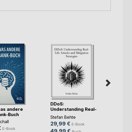
DDoS:
as andere
KI fü
Understanding Real-
ank-Buch
Juris
Life Atta(...)
Stefan Behte
chall
Marco
29,99 €
E-Book
€
46,9
E-Book
49,99 €
Buch