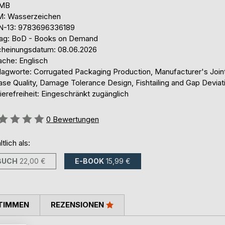
 MB
: Wasserzeichen
N-13: 9783696336189
lag: BoD - Books on Demand
cheinungsdatum: 08.06.2026
ache: Englisch
lagworte: Corrugated Packaging Production, Manufacturer's Joint
ase Quality, Damage Tolerance Design, Fishtailing and Gap Deviat
ierefreiheit: Eingeschränkt zugänglich
ertung::
0
Bewertungen
ltlich als:
BUCH
22,00 €
E-BOOK
15,99 €
TIMMEN
REZENSIONEN