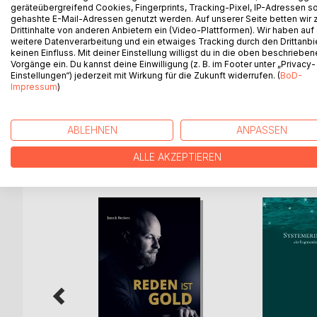
technologischen, ökologischen, ökonomischen, soz
geräteübergreifend Cookies, Fingerprints, Tracking-Pixel, IP-Adressen s
gehashte E-Mail-Adressen genutzt werden. Auf unserer Seite betten wir
historischen und ästhetischen Anteilen trägt das T
Drittinhalte von anderen Anbietern ein (Video-Plattformen). Wir haben auf
Praxisanteilen zu einer umfassenden zeitgemäßen A
weitere Datenverarbeitung und ein etwaiges Tracking durch den Drittanbi
der Verantwortung, die Relevanz des Textilen in de
keinen Einfluss. Mit deiner Einstellung willigst du in die oben beschriebe
Vorgänge ein. Du kannst deine Einwilligung (z. B. im Footer unter „Privacy-
In der vorliegenden Festschrift spiegeln sich sow
Einstellungen“) jederzeit mit Wirkung für die Zukunft widerrufen. (
BoD-
didaktische Weiterentwicklung des Textilunterrich
Impressum
)
Autoren sind dem Fachverband …textil..e.V. als Mi
ABLEHNEN
ANPASSEN
WEITERE TITEL BEI
Bo
ALLE AKZEPTIEREN