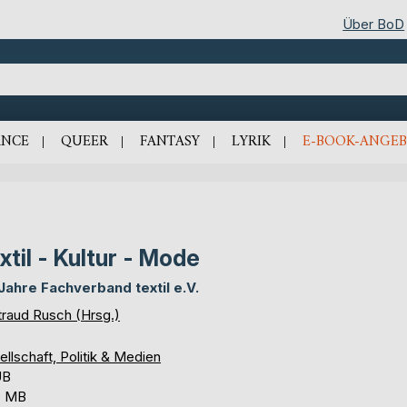
Über BoD
NCE
QUEER
FANTASY
LYRIK
E-BOOK-ANGEB
xtil - Kultur - Mode
Jahre Fachverband textil e.V.
traud Rusch (Hrsg.)
llschaft, Politik & Medien
UB
0 MB