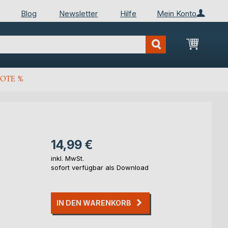
Blog
Newsletter
Hilfe
Mein Konto
Mein Wa
OTE %
14,99 €
inkl. MwSt.
sofort verfügbar als Download
IN DEN WARENKORB