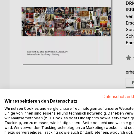
DRM
ISB
Ver
Ers
Spr
Schl
Barr
Bew
0%
erhä
Datenschutzerk
Wir respektieren den Datenschutz
BESCHREIBUNG
AUTOR/IN
PRESSES
Wir nutzen Cookies und vergleichbare Technologien auf unserer Website
Einige von ihnen sind essenziell und technisch notwendig. Daneben ver
wir Analysemethoden (z. B. Cookies oder Fingerprints sowie serverseitig
Tracking), um zu messen, wie häufig unsere Seite besucht und wie sie ge
Der Fachverband …textil..e.V., Wissenschaft–Forsc
wird. Wir verwenden Trackingtechnologien zu Marketingzwecken und se
Bestehen. Der fundamentale Bildungsgehalt des Te
hierzu serverseitiges Tracking sowie auch Drittanbieter ein, wodurch ggf.