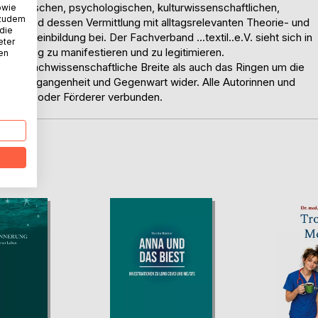
iologischen, psychologischen, kulturwissenschaftlichen,
owie
 zudem
extile und dessen Vermittlung mit alltagsrelevanten Theorie- und
 die
llgemeinbildung bei. Der Fachverband …textil..e.V. sieht sich in
eter
r Bildung zu manifestieren und zu legitimieren.
nen
ohl die fachwissenschaftliche Breite als auch das Ringen um die
ts in Vergangenheit und Gegenwart wider. Alle Autorinnen und
tglieder oder Förderer verbunden.
D