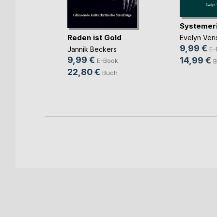
 die
Systemer
Reden ist Gold
Evelyn Veri
rhäuser
9,99 €
Jannik Beckers
E-
ok
9,99 €
14,99 €
E-Book
B
h
22,80 €
Buch