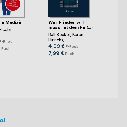
m Medizin
Wer Frieden will,
Integr
muss mit dem Fei(...)
Illusi
Nicolai
Ralf Becker
,
Karen
Lolita 
Hinrichs
, ...
13,9
E-Book
4,99 €
E-Book
18,0
€
Buch
7,99 €
Buch