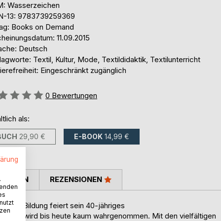
: Wasserzeichen
N-13: 9783739259369
lag: Books on Demand
cheinungsdatum: 11.09.2015
ache: Deutsch
agworte: Textil, Kultur, Mode, Textildidaktik, Textilunterricht
ierefreiheit: Eingeschränkt zugänglich
ertung::
0
Bewertungen
ltlich als:
BUCH
29,90 €
E-BOOK
14,99 €
lärung
TIMMEN
REZENSIONEN
.
wenden
es
nutzt
hung–Bildung feiert sein 40-jähriges
tzen
xtilen wird bis heute kaum wahrgenommen. Mit den vielfältigen