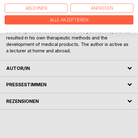
45 years of experience in clinics and his own practice.
ABLEHNEN
ANPASSEN
Through intensive research with a focus on biophysics and
the exchange with many top-class scientists, he has
ALLE AKZEPTIEREN
acquired a comprehensive knowledge. In addition to
several specialist books and over 150 publications, this has
resulted in his own therapeutic methods and the
development of medical products. The author is active as
a lecturer at home and abroad.
AUTOR/IN
PRESSESTIMMEN
REZENSIONEN