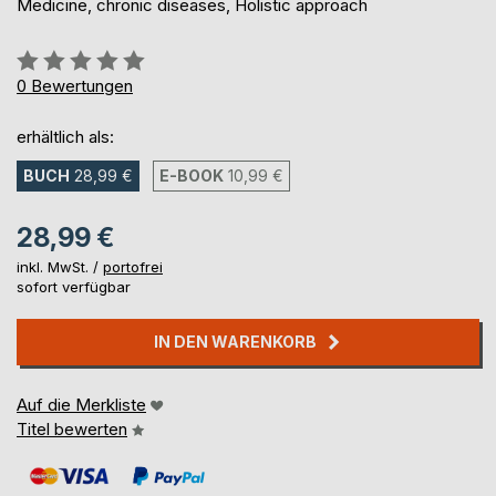
Medicine, chronic diseases, Holistic approach
Bewertung::
0%
0
Bewertungen
erhältlich als:
BUCH
28,99 €
E-BOOK
10,99 €
28,99 €
inkl. MwSt. /
portofrei
sofort verfügbar
IN DEN WARENKORB
Auf die Merkliste
Titel bewerten