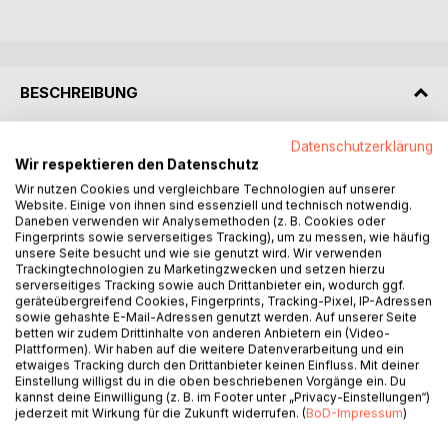
BESCHREIBUNG
Datenschutzerklärung
This textbook sets new standards in the diagnosis and
Wir respektieren den Datenschutz
therapy of chronically ill people. The research results of
Wir nutzen Cookies und vergleichbare Technologien auf unserer
important scientists were put into practice. The book
Website. Einige von ihnen sind essenziell und technisch notwendig.
shows the way for a long overdue union of conventional
Daneben verwenden wir Analysemethoden (z. B. Cookies oder
medicine and naturopathy. This step leads to another
Fingerprints sowie serverseitiges Tracking), um zu messen, wie häufig
unsere Seite besucht und wie sie genutzt wird. Wir verwenden
dimension of medicine, by integrating new, synergistic
Trackingtechnologien zu Marketingzwecken und setzen hierzu
methods. This results in a higher quality with simultaneous
serverseitiges Tracking sowie auch Drittanbieter ein, wodurch ggf.
cost efficiency, which can initiate the necessary paradigm
geräteübergreifend Cookies, Fingerprints, Tracking-Pixel, IP-Adressen
shift: from specialist to generalist, who can grasp
sowie gehashte E-Mail-Adressen genutzt werden. Auf unserer Seite
betten wir zudem Drittinhalte von anderen Anbietern ein (Video-
overarching relationships. Quantum mechanics has made a
Plattformen). Wir haben auf die weitere Datenverarbeitung und ein
significant contribution to this and opened up new
etwaiges Tracking durch den Drittanbieter keinen Einfluss. Mit deiner
perspectives.
Einstellung willigst du in die oben beschriebenen Vorgänge ein. Du
kannst deine Einwilligung (z. B. im Footer unter „Privacy-Einstellungen“)
jederzeit mit Wirkung für die Zukunft widerrufen. (
BoD-Impressum
)
As an internist with extensive additional training in
naturopathy, the author Dr. med. Bodo Köhler has more than