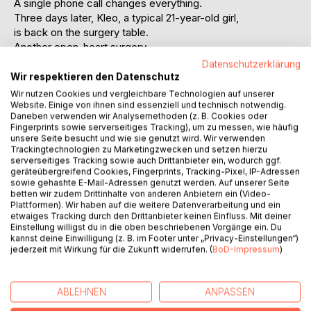
A single phone call changes everything.
Three days later, Kleo, a typical 21-year-old girl,
is back on the surgery table.
Another open-heart surgery.
Shes no stranger to hospital stays, but this procedure is
Datenschutzerklärung
different: bigger, more dangerous, more final.
Wir respektieren den Datenschutz
Between beeping monitors, white walls, and constant fear,
Wir nutzen Cookies und vergleichbare Technologien auf unserer
Kleo struggles with a reality that wont let her escape.
Website. Einige von ihnen sind essenziell und technisch notwendig.
Daneben verwenden wir Analysemethoden (z. B. Cookies oder
Only in brief messages with her best friend and other close
Fingerprints sowie serverseitiges Tracking), um zu messen, wie häufig
friends does a sense of normality return, before the next
unsere Seite besucht und wie sie genutzt wird. Wir verwenden
procedure, the next examination, the next sleepless night
Trackingtechnologien zu Marketingzwecken und setzen hierzu
serverseitiges Tracking sowie auch Drittanbieter ein, wodurch ggf.
follows.
geräteübergreifend Cookies, Fingerprints, Tracking-Pixel, IP-Adressen
text me after surgery tells the true story of a young woman
sowie gehashte E-Mail-Adressen genutzt werden. Auf unserer Seite
who is confronted with her own mortality far too early.
betten wir zudem Drittinhalte von anderen Anbietern ein (Video-
Plattformen). Wir haben auf die weitere Datenverarbeitung und ein
A story of pain, hope, friendship, and the courage to keep
etwaiges Tracking durch den Drittanbieter keinen Einfluss. Mit deiner
living, even when suddenly nothing can be taken for
Einstellung willigst du in die oben beschriebenen Vorgänge ein. Du
granted anymore.
kannst deine Einwilligung (z. B. im Footer unter „Privacy-Einstellungen“)
jederzeit mit Wirkung für die Zukunft widerrufen. (
BoD-Impressum
)
This is the English translation of the German book
text me after surgery.
ABLEHNEN
ANPASSEN