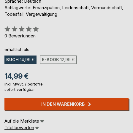
Sprache: Deutsch
Schlagworte: Emanzipation, Leidenschaft, Vormundschaft,
Todesfall, Vergewaltigung
Bewertung::
0%
0
Bewertungen
erhältlich als:
BUCH
14,99 €
E-BOOK
12,99 €
14,99 €
inkl. MwSt. /
portofrei
sofort verfügbar
IN DEN WARENKORB
Auf die Merkliste
Titel bewerten