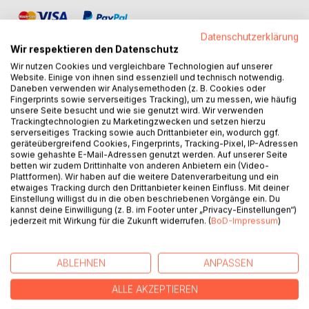
Datenschutzerklärung
Wir respektieren den Datenschutz
Wir nutzen Cookies und vergleichbare Technologien auf unserer
Website. Einige von ihnen sind essenziell und technisch notwendig.
Daneben verwenden wir Analysemethoden (z. B. Cookies oder
BESCHREIBUNG
Fingerprints sowie serverseitiges Tracking), um zu messen, wie häufig
unsere Seite besucht und wie sie genutzt wird. Wir verwenden
Trackingtechnologien zu Marketingzwecken und setzen hierzu
Ein schreckliches Attentat hinterlässt Waisenkinder.
serverseitiges Tracking sowie auch Drittanbieter ein, wodurch ggf.
geräteübergreifend Cookies, Fingerprints, Tracking-Pixel, IP-Adressen
Geeignete Pflegeeltern stehen bereit. Doch das
sowie gehashte E-Mail-Adressen genutzt werden. Auf unserer Seite
Vormundschaftsamt verhindert das. Ein Kampf beginnt.
betten wir zudem Drittinhalte von anderen Anbietern ein (Video-
Plattformen). Wir haben auf die weitere Datenverarbeitung und ein
etwaiges Tracking durch den Drittanbieter keinen Einfluss. Mit deiner
Von der - im Nachhinein fast unglaublichen - Unterdrückung
Einstellung willigst du in die oben beschriebenen Vorgänge ein. Du
in den sechziger bis neunziger Jahren. Viktoria entwickelt
kannst deine Einwilligung (z. B. im Footer unter „Privacy-Einstellungen“)
sich trotz aller Widerständen, Niederlagen und
jederzeit mit Wirkung für die Zukunft widerrufen. (
BoD-Impressum
)
Schicksalsschlägen zur selbstbestimmten, willensstarken
Frau.
ABLEHNEN
ANPASSEN
Atemlos, sinnlich, mitreissend.
ALLE AKZEPTIEREN