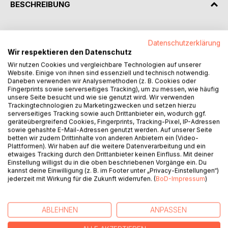
BESCHREIBUNG
Es ist die Zeit der Erben. 3,1 Billionen Euro werden im
Datenschutzerklärung
Zehnjahreszeitraum von 2015 bis 2024 in Deutschland
Wir respektieren den Datenschutz
vererbt. Circa 210 Milliarden Euro davon gehen jedes Jahr
Wir nutzen Cookies und vergleichbare Technologien auf unserer
von einer Generation auf die nächste über. Es ist auch die
Website. Einige von ihnen sind essenziell und technisch notwendig.
Zeit der Testamentsvollstrecker. Besorgte Eltern, vor allem
Daneben verwenden wir Analysemethoden (z. B. Cookies oder
aber Besitzer umfangreicher Vermögen – vom
Fingerprints sowie serverseitiges Tracking), um zu messen, wie häufig
mittelständischen Unternehmen über einen opulenten
unsere Seite besucht und wie sie genutzt wird. Wir verwenden
Trackingtechnologien zu Marketingzwecken und setzen hierzu
Immobilienbesitz bis zur teuren Kunstsammlung –
serverseitiges Tracking sowie auch Drittanbieter ein, wodurch ggf.
übergeben ihr Erbe einem Nachlassverwalter. Dieser
geräteübergreifend Cookies, Fingerprints, Tracking-Pixel, IP-Adressen
Vertraute über den Tod hinaus kann erheblichen, bisweilen
sowie gehashte E-Mail-Adressen genutzt werden. Auf unserer Seite
betten wir zudem Drittinhalte von anderen Anbietern ein (Video-
verhängnisvollen Einfluss ausüben. Die Folge sind oft
Plattformen). Wir haben auf die weitere Datenverarbeitung und ein
jahrelange Streitigkeiten, die erst vor Gericht enden. Das
etwaiges Tracking durch den Drittanbieter keinen Einfluss. Mit deiner
Buch bringt Licht in das Dunkel dieser im Verborgenen
Einstellung willigst du in die oben beschriebenen Vorgänge ein. Du
kannst deine Einwilligung (z. B. im Footer unter „Privacy-Einstellungen“)
tätigen Vollstrecker. Es soll Erblassern und Erben als
jederzeit mit Wirkung für die Zukunft widerrufen. (
BoD-Impressum
)
Ratgeber bei der Auswahl eines seriösen Vermögens-
Sachwalters dienen. Die Autorin schreibt nicht nur über
große Mandate oder bekannten Namen wie Hohenzollern,
ABLEHNEN
ANPASSEN
Mast/Jägermeister, Schickedanz und Tönnies. Ihr Anliegen
sind auch die Erbfälle, die im familiären Umfeld mit Hilfe